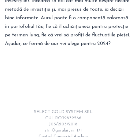
investițiilor. Încearcă să afli cât mai multe despre fiecare
metodă de investiție și, mai presus de toate, ia decizii
bine informate. Aurul poate fi o componentă valoroasă
în portofoliul tău, fie că îl achiziționezi pentru protecție
pe termen lung, fie că vrei să profiți de fluctuațiile pieței.
Așadar, ce formă de aur vei alege pentru 2024?
SELECT GOLD SYSTEM SRL

CUI: RO39832566

J05/2103/2018

str. Ogorului , nr. 171

Centrul Comercial Auchan
