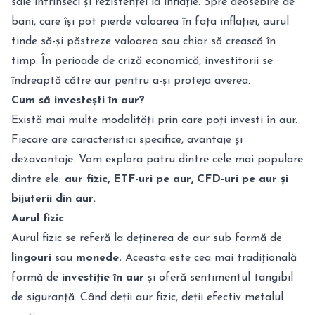
sale intrinseci și rezistenței la inflație. Spre deosebire de
bani, care își pot pierde valoarea în fața inflației, aurul
tinde să-și păstreze valoarea sau chiar să crească în
timp. În perioade de criză economică, investitorii se
îndreaptă către aur pentru a-și proteja averea.
Cum să investești în aur?
Există mai multe modalități prin care poți investi în aur.
Fiecare are caracteristici specifice, avantaje și
dezavantaje. Vom explora patru dintre cele mai populare
dintre ele:
aur fizic, ETF-uri pe aur, CFD-uri pe aur și
bijuterii din aur.
Aurul fizic
Aurul fizic se referă la deținerea de aur sub formă de
lingouri
sau
monede.
Aceasta este cea mai tradițională
formă de
investiție în aur
și oferă sentimentul tangibil
de siguranță. Când deții aur fizic, deții efectiv metalul