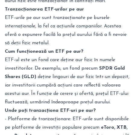
aurul fizic este tranzacționat în cantități mari.
Tranzacționarea ETF-urilor pe aur
ETF-urile pe aur sunt tranzacționate pe bursele
internaționale, la fel ca acțiunile companiilor. Acestea
oferă o expunere facilă la prețul aurului fără a fi nevoie
să deții fizic metalul.
Cum funcționează un ETF pe aur?
ETF-ul este un fond care deține aur fizic în numele
investitorilor. De exemplu, un fond precum
SPDR Gold
Shares (GLD)
deține lingouri de aur fizic într-un depozit,
iar investitorii cumpără acțiuni care reflectă valoarea
acestui aur. În funcție de cerere și ofertă, prețul ETF-ului
fluctuează, urmărind îndeaproape prețul aurului.
Unde poți tranzacționa ETF-uri pe aur?
- Platforme de tranzacționare: ETF-urile sunt disponibile
pe platforme de investiții populare precum
eToro, XTB,