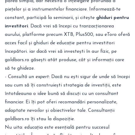
părea simplă, dar necesită o înțelegere profundă a
piețelor și a instrumentelor financiare. Informează-te
constant, participă la seminarii, și citește
ghiduri pentru
investitori
.
Dacă vrei să începi cu tranzacționarea
aurului, platforme precum XTB, Plus500, sau eToro oferă
acces facil și ghiduri de educație pentru investitori
începători. iar dacă vrei să investești în aur fizic, pe
goldbars.ro găsești atât produse, cât și informații care
să te ghideze.
- Consultă un expert:
Dacă nu ești sigur de unde să începi
sau cum să îți construiești strategia de investiții, este
întotdeauna o idee bună să discuți cu un consultant
financiar. Ei îți pot oferi recomandări personalizate,
adaptate nevoilor și obiectivelor tale. Consultanții
goldbars.ro îți stau la dispoziție.
Nu uita: educația este esențială pentru succesul