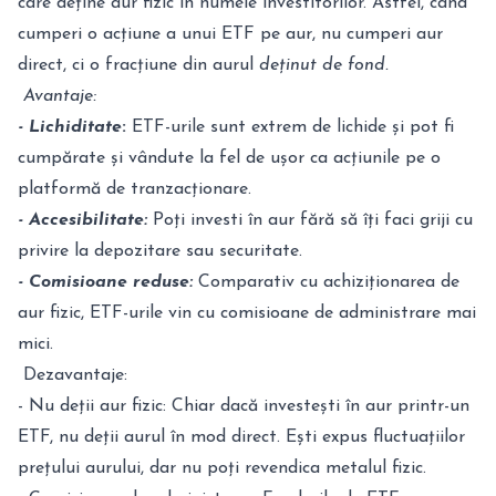
care deține aur fizic în numele investitorilor. Astfel, când
cumperi o acțiune a unui ETF pe aur, nu cumperi aur
direct, ci o fracțiune din aurul
deținut de fond.
Avantaje:
- Lichiditate
:
ETF-urile sunt extrem de lichide și pot fi
cumpărate și vândute la fel de ușor ca acțiunile pe o
platformă de tranzacționare.
- Accesibilitate:
Poți investi în aur fără să îți faci griji cu
privire la depozitare sau securitate.
- Comisioane reduse:
Comparativ cu achiziționarea de
aur fizic, ETF-urile vin cu comisioane de administrare mai
mici.
Dezavantaje:
- Nu deții aur fizic: Chiar dacă investești în aur printr-un
ETF, nu deții aurul în mod direct. Ești expus fluctuațiilor
prețului aurului, dar nu poți revendica metalul fizic.