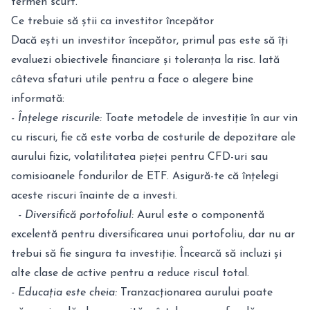
termen scurt.
Ce trebuie să știi ca investitor începător
Dacă ești un investitor începător, primul pas este să îți
evaluezi obiectivele financiare și toleranța la risc. Iată
câteva sfaturi utile pentru a face o alegere bine
informată:
- Înțelege riscurile:
Toate metodele de investiție în aur vin
cu riscuri, fie că este vorba de costurile de depozitare ale
aurului fizic, volatilitatea pieței pentru CFD-uri sau
comisioanele fondurilor de ETF. Asigură-te că înțelegi
aceste riscuri înainte de a investi.
- Diversifică portofoliul:
Aurul este o componentă
excelentă pentru diversificarea unui portofoliu, dar nu ar
trebui să fie singura ta investiție. Încearcă să incluzi și
alte clase de active pentru a reduce riscul total.
- Educația este cheia:
Tranzacționarea aurului poate