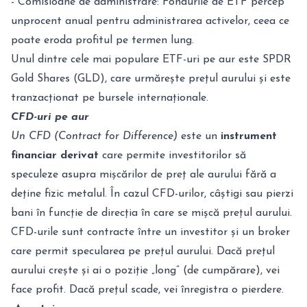
- Comisioane de administrare: Fondurile de ETF percep
unprocent anual pentru administrarea activelor, ceea ce
poate eroda profitul pe termen lung.
Unul dintre cele mai populare ETF-uri pe aur este SPDR
Gold Shares (GLD), care urmărește prețul aurului și este
tranzacționat pe bursele internaționale.
CFD-uri pe aur
Un CFD (Contract for Difference)
este un
instrument
financiar derivat
care permite investitorilor să
speculeze asupra mișcărilor de preț ale aurului fără a
deține fizic metalul. În cazul CFD-urilor, câștigi sau pierzi
bani în funcție de direcția în care se mișcă prețul aurului.
CFD-urile sunt contracte între un investitor și un broker
care permit specularea pe prețul aurului. Dacă prețul
aurului crește și ai o poziție „long” (de cumpărare), vei
face profit. Dacă prețul scade, vei înregistra o pierdere.