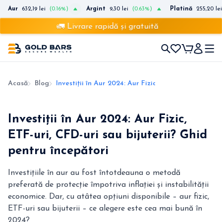
Aur
632,19 lei
(0.16%)
Argint
9,30 lei
(0.63%)
Platină
255,20 lei
🚛 Livrare rapidă și gratuită
Acasă
Blog
Investiții în Aur 2024: Aur Fizic, ETF-uri, CFD-uri 
Investiții în Aur 2024: Aur Fizic,
ETF-uri, CFD-uri sau bijuterii? Ghid
pentru începători
Investițiile în aur au fost întotdeauna o metodă
preferată de protecție împotriva inflației și instabilității
economice. Dar, cu atâtea opțiuni disponibile – aur fizic,
ETF-uri sau bijuterii – ce alegere este cea mai bună în
2024?