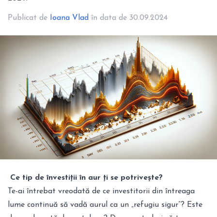
Publicat de
Ioana Vlad
în data de 30.09.2024
Ce tip de
învestiții în aur
ți se potrivește?
Te-ai întrebat vreodată de ce investitorii din întreaga
lume continuă să vadă aurul ca un „refugiu sigur”? Este