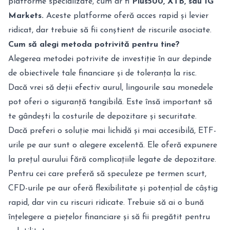
platforme specializate, cum ar fi
Plus500, XTB, sau IG
Markets.
Aceste platforme oferă acces rapid și levier
ridicat, dar trebuie să fii conștient de riscurile asociate.
Cum să alegi metoda potrivită pentru tine?
Alegerea metodei potrivite de investiție în aur depinde
de obiectivele tale financiare și de toleranța la risc.
Dacă vrei să deții efectiv aurul, lingourile sau monedele
pot oferi o siguranță tangibilă. Este însă important să
te gândești la costurile de depozitare și securitate.
Dacă preferi o soluție mai lichidă și mai accesibilă, ETF-
urile pe aur sunt o alegere excelentă. Ele oferă expunere
la prețul aurului fără complicațiile legate de depozitare.
Pentru cei care preferă să speculeze pe termen scurt,
CFD-urile pe aur oferă flexibilitate și potențial de câștig
rapid, dar vin cu riscuri ridicate. Trebuie să ai o bună
înțelegere a piețelor financiare și să fii pregătit pentru