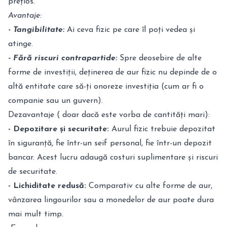
prețios.
Avantaje:
- Tangibilitate:
Ai ceva fizic pe care îl poți vedea și
atinge.
- Fără riscuri contrapartide:
Spre deosebire de alte
forme de investiții, deținerea de aur fizic nu depinde de o
altă entitate care să-ți onoreze investiția (cum ar fi o
companie sau un guvern).
Dezavantaje ( doar dacă este vorba de cantități mari):
- Depozitare și securitate:
Aurul fizic trebuie depozitat
în siguranță, fie într-un seif personal, fie într-un depozit
bancar. Acest lucru adaugă costuri suplimentare și riscuri
de securitate.
- Lichiditate redusă:
Comparativ cu alte forme de aur,
vânzarea lingourilor sau a monedelor de aur poate dura
mai mult timp.