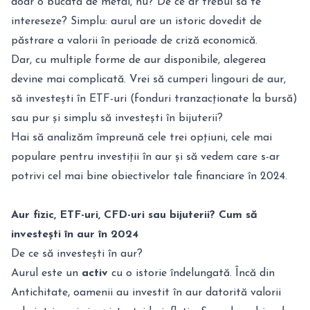
doar o bucată de metal, nu? De ce ar trebui să te
intereseze? Simplu: aurul are un istoric dovedit de
păstrare a valorii în perioade de criză economică.
Dar, cu multiple forme de aur disponibile, alegerea
devine mai complicată. Vrei să cumperi lingouri de aur,
să investești în ETF-uri (fonduri tranzacționate la bursă)
sau pur și simplu să investești în bijuterii?
Hai să analizăm împreună cele trei opțiuni, cele mai
populare pentru investiții în aur și să vedem care s-ar
potrivi cel mai bine obiectivelor tale financiare în 2024.
Aur fizic, ETF-uri, CFD-uri sau bijuterii? Cum să
investești în aur în 2024
De ce să investești în aur?
Aurul este un
activ
cu o istorie îndelungată. Încă din
Antichitate, oamenii au investit în aur datorită valorii