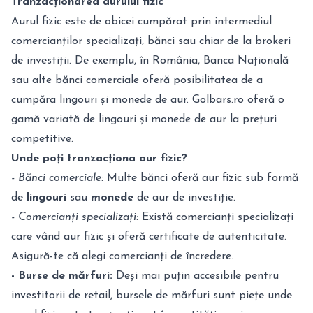
Tranzacționarea aurului fizic
Aurul fizic este de obicei cumpărat prin intermediul
comercianților specializați, bănci sau chiar de la brokeri
de investiții. De exemplu, în România, Banca Națională
sau alte bănci comerciale oferă posibilitatea de a
cumpăra lingouri și monede de aur. Golbars.ro oferă o
gamă variată de lingouri și monede de aur la prețuri
competitive.
Unde poți tranzacționa aur fizic?
- Bănci comerciale:
Multe bănci oferă aur fizic sub formă
de
lingouri
sau
monede
de aur de investiție.
- Comercianți specializați:
Există comercianți specializați
care vând aur fizic și oferă certificate de autenticitate.
Asigură-te că alegi comercianți de încredere.
- Burse de mărfuri:
Deși mai puțin accesibile pentru
investitorii de retail, bursele de mărfuri sunt piețe unde