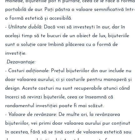
monede, bijuteriile pot fi purtate, ceea ce le face o formă
portabilă de aur. Poți păstra o valoare semnificativă într-
o formă estetică și accesibilă.
- Utilitate dublă:
Dacă vrei să investești în aur, dar în
același timp să te bucuri de un obiect de lux, bijuteriile
sunt o soluție care îmbină plăcerea cu o formă de
investiție.
Dezavantaje:
- Costuri adiționale:
Prețul bijuteriilor din aur include nu
doar valoarea aurului, ci și costurile pentru manoperă și
design. Aceste costuri nu sunt recuperabile atunci când
încerci să revinzi bijuteriile, ceea ce înseamnă că
randamentul investiției poate fi mai scăzut.
- Valoare de revânzare:
De multe ori, la revânzarea
bijuteriilor, vei primi doar valoarea aurului pur conținut
în acestea, fără să se țină cont de valoarea estetică sau