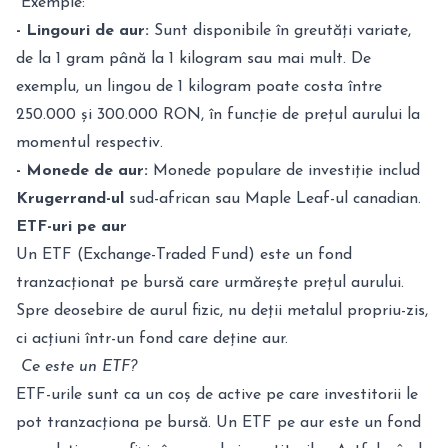
Exemple:
- Lingouri de aur:
Sunt disponibile în greutăți variate,
de la 1 gram până la 1 kilogram sau mai mult. De
exemplu, un lingou de 1 kilogram poate costa între
250.000 și 300.000 RON, în funcție de prețul aurului la
momentul respectiv.
- Monede de aur:
Monede populare de investiție includ
Krugerrand-ul
sud-african sau Maple Leaf-ul canadian.
ETF-uri pe aur
Un ETF (Exchange-Traded Fund) este un fond
tranzacționat pe bursă care urmărește prețul aurului.
Spre deosebire de aurul fizic, nu deții metalul propriu-zis,
ci acțiuni într-un fond care deține aur.
Ce este un ETF?
ETF-urile sunt ca un coș de active pe care investitorii le
pot tranzacționa pe bursă. Un ETF pe aur este un fond