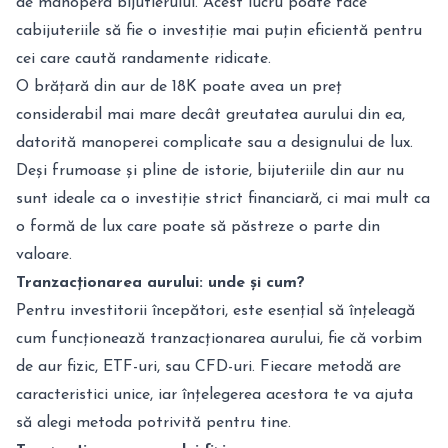
de manopera bijutierului. Acest lucru poate face
cabijuteriile să fie o investiție mai puțin eficientă pentru
cei care caută randamente ridicate.
O brățară din aur de 18K poate avea un preț
considerabil mai mare decât greutatea aurului din ea,
datorită manoperei complicate sau a designului de lux.
Deși frumoase și pline de istorie, bijuteriile din aur nu
sunt ideale ca o investiție strict financiară, ci mai mult ca
o formă de lux care poate să păstreze o parte din
valoare.
Tranzacționarea aurului: unde și cum?
Pentru investitorii începători, este esențial să înțeleagă
cum funcționează tranzacționarea aurului, fie că vorbim
de aur fizic, ETF-uri, sau CFD-uri. Fiecare metodă are
caracteristici unice, iar înțelegerea acestora te va ajuta
să alegi metoda potrivită pentru tine.