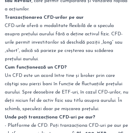
sau Revolut,
care permit cumpărarea și vânzarea rapidă
a acțiunilor.
Tranzacționarea CFD-urilor pe aur
CFD-urile oferă o modalitate flexibilă de a specula
asupra prețului aurului fără a deține activul fizic. CFD-
urile permit investitorilor să deschidă poziții „long” sau
„short”, adică să parieze pe creșterea sau scăderea
prețului aurului.
Cum funcționează un CFD?
Un CFD este un acord între tine și broker prin care
câștigi sau pierzi bani în funcție de fluctuațiile prețului
aurului. Spre deosebire de ETF-uri, în cazul CFD-urilor, nu
deții niciun fel de activ fizic sau titlu asupra aurului. În
schimb, speculezi doar pe mișcarea prețului.
Unde poți tranzacționa CFD-uri pe aur?
- Platforme de CFD: Poți tranzacționa CFD-uri pe aur pe