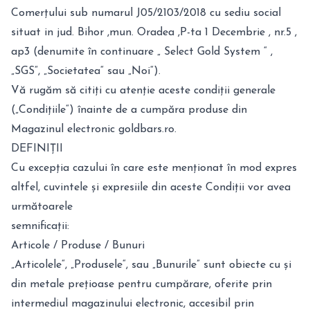
Comerțului sub numarul J05/2103/2018 cu sediu social
situat in jud. Bihor ,mun. Oradea ,P-ta 1 Decembrie , nr.5 ,
ap3 (denumite în continuare „ Select Gold System “ ,
„SGS“, „Societatea“ sau „Noi“).
Vă rugăm să citiți cu atenție aceste condiții generale
(„Condițiile“) înainte de a cumpăra produse din
Magazinul electronic goldbars.ro.
DEFINIȚII
Cu excepția cazului în care este menționat în mod expres
altfel, cuvintele și expresiile din aceste Condiții vor avea
următoarele
semnificații:
Articole / Produse / Bunuri
„Articolele“, „Produsele“, sau „Bunurile” sunt obiecte cu și
din metale prețioase pentru cumpărare, oferite prin
intermediul magazinului electronic, accesibil prin