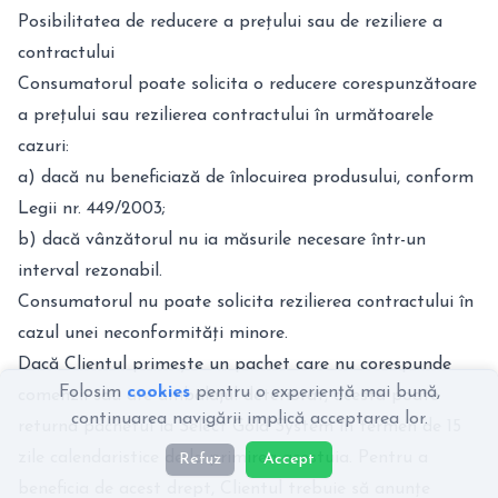
Posibilitatea de reducere a prețului sau de reziliere a
contractului
Consumatorul poate solicita o reducere corespunzătoare
a prețului sau rezilierea contractului în următoarele
cazuri:
a) dacă nu beneficiază de înlocuirea produsului, conform
Legii nr. 449/2003;
b) dacă vânzătorul nu ia măsurile necesare într-un
interval rezonabil.
Consumatorul nu poate solicita rezilierea contractului în
cazul unei neconformități minore.
Dacă Clientul primește un pachet care nu corespunde
Folosim
cookies
pentru o experiență mai bună,
comenzii sau are ambalajul deteriorat, acesta poate
continuarea navigării implică acceptarea lor.
returna pachetul la Select Gold System în termen de 15
zile calendaristice de la primirea acestuia. Pentru a
Refuz
Accept
beneficia de acest drept, Clientul trebuie să anunțe