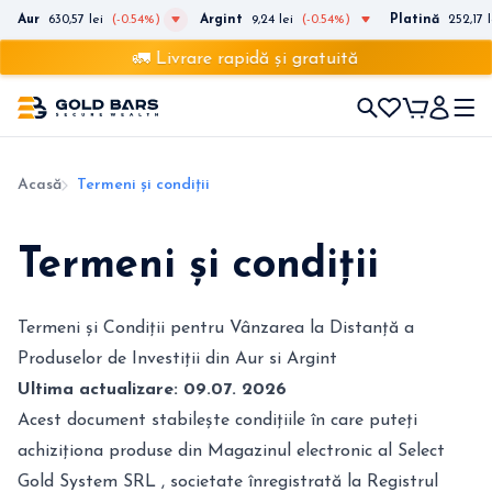
Aur
630,57 lei
(-0.54%)
Argint
9,24 lei
(-0.54%)
Platină
252,17 l
🚛 Livrare rapidă și gratuită
Acasă
Termeni și condiții
Termeni și condiții
Termeni și Condiții pentru Vânzarea la Distanță a
Produselor de Investiții din Aur si Argint
Ultima actualizare: 09.07. 2026
Acest document stabilește condițiile în care puteți
achiziționa produse din Magazinul electronic al Select
Gold System SRL , societate înregistrată la Registrul