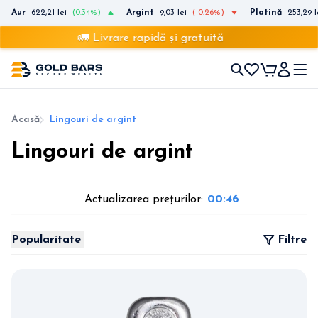
Aur
622,21 lei
(0.34%)
Argint
9,03 lei
(-0.26%)
Platină
253,29 l
🚛 Livrare rapidă și gratuită
Acasă
Lingouri de argint
Lingouri de argint
Actualizarea prețurilor:
00:45
Popularitate
Filtre