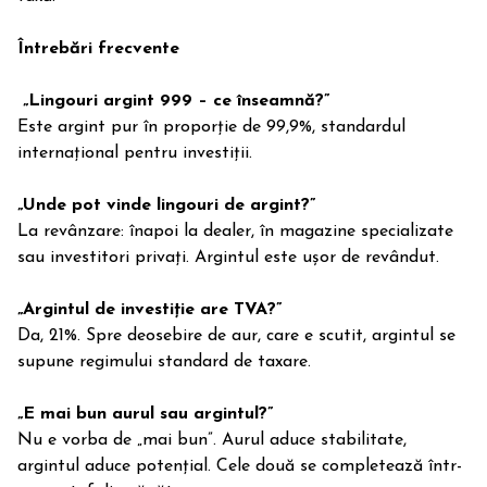
Întrebări frecvente
„Lingouri argint 999 – ce înseamnă?”
Este argint pur în proporție de 99,9%, standardul
internațional pentru investiții.
„Unde pot vinde lingouri de argint?”
La revânzare: înapoi la dealer, în magazine specializate
sau investitori privați. Argintul este ușor de revândut.
„Argintul de investiție are TVA?”
Da, 21%. Spre deosebire de aur, care e scutit, argintul se
supune regimului standard de taxare.
„E mai bun aurul sau argintul?”
Nu e vorba de „mai bun”. Aurul aduce stabilitate,
argintul aduce potențial. Cele două se completează într-