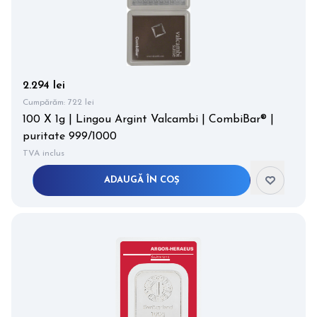
2.294 lei
Cumpărăm:
722 lei
100 X 1g | Lingou Argint Valcambi | CombiBar® |
puritate 999/1000
TVA inclus
ADAUGĂ ÎN COȘ