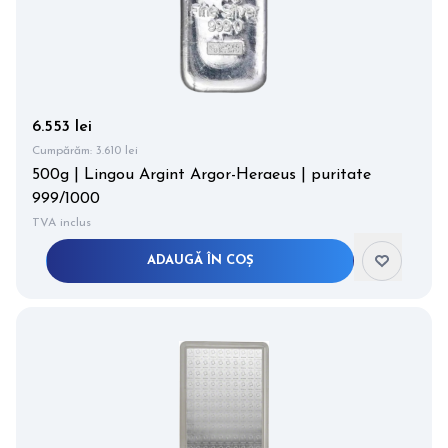
6.553 lei
Cumpărăm:
3.610 lei
500g | Lingou Argint Argor-Heraeus | puritate
999/1000
TVA inclus
ADAUGĂ ÎN COȘ