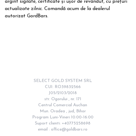
argint sigilate, certificate și ușor de revândut, cu prețuri
actualizate zilnic. Comandă acum de la dealerul
autorizat GordBars.
SELECT GOLD SYSTEM SRL

CUI: RO39832566

J05/2103/2018

str. Ogorului , nr. 171

Centrul Comercial Auchan

Mun. Oradea , jud, Bihor

Program Luni-Vineri 10:00-16:00

Suport clienti: +40775258698

email : 
office@goldbars.ro