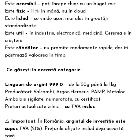
Este
accesibil
– poți începe chiar cu un buget mic.
Este
fizic
– îl ții în mână, nu în cloud.
Este
lichid
– se vinde ușor, mai ales în greutăți
standardizate.
Este
util
– în industrie, electronică, medicină. Cererea e în
creștere.
Este
răbdător
– nu promite randamente rapide, dar îți
păstrează valoarea în timp.
Ce găsești în această categorie:
Lingouri de argint 999.0
– de la 50g până la 1kg
Producători: Valcambi, Argor-Heraeus, PAMP, Metalor
Ambalaje sigilate, numerotate, cu certificat
Prețuri actualizate zilnic –
cu TVA inclus
⚠️
Important
: În România,
argintul de investiție este
supus TVA
(21%). Prețurile afișate includ deja această
taxă.