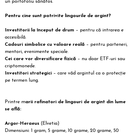
un portofoliu sănătos.
Pentru cine sunt potrivite lingourile de argint?
Investitorii la început de drum
– pentru că intrarea e
accesibilă.
Cadouri simbolice cu valoare reală
– pentru parteneri,
mentori, evenimente speciale.
Cei care vor diversificare fizică
– nu doar ETF-uri sau
criptomonede.
Investitori strategici
– care văd argintul ca o protecție
pe termen lung.
Printre m
arii rafinatori de lingouri de argint din lume
se află:
Argor-Heraeus
(Elvetia)
Dimensiuni: 1 gram, 5 grame, 10 grame, 20 grame, 50