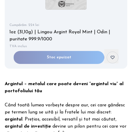
Cumpărăm:
224 lei
1oz (31,10g) | Lingou Argint Royal Mint | Odin |
puritate 999.9/1000
TVA inclus
Stoc epuizat
Argintul – metalul care poate deveni ”argintul viu” al
portofoliului tău
Când toată lumea vorbește despre aur, cei care gândesc
pe termen lung se uită și la fratele lui mai discret:
argintul
. Prețios, accesibil, versatil și tot mai căutat,
argintul de investiție
devine un pilon pentru cei care vor