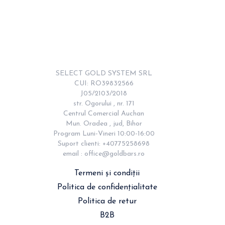
SELECT GOLD SYSTEM SRL

CUI: RO39832566

J05/2103/2018

str. Ogorului , nr. 171

Centrul Comercial Auchan

Mun. Oradea , jud, Bihor

Program Luni-Vineri 10:00-16:00

Suport clienti: +40775258698

email : 
office@goldbars.ro
Termeni și condiții
Politica de confidențialitate
Politica de retur
B2B