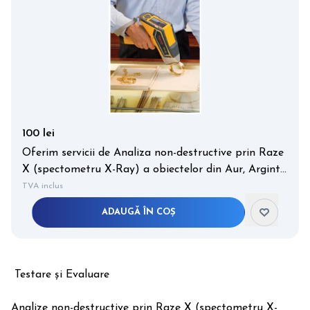
100 lei
Oferim servicii de Analiza non-destructive prin Raze
X (spectometru X-Ray) a obiectelor din Aur, Argint,
Platină, Paladium.
TVA inclus
ADAUGĂ ÎN COȘ
Testare și Evaluare
Analize non-destructive prin Raze X (spectometru X-