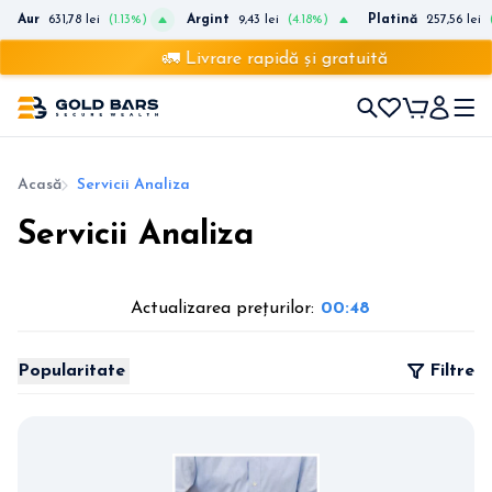
Aur
631,78 lei
(1.13%)
Argint
9,43 lei
(4.18%)
Platină
257,56 lei
🚛 Livrare rapidă și gratuită
Acasă
Servicii Analiza
Servicii Analiza
Actualizarea prețurilor:
00:48
Popularitate
Filtre