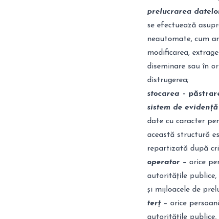
prelucrarea datelo
se efectuează asupr
neautomate, cum ar f
modificarea, extrager
diseminare sau în or
distrugerea;
stocarea
– păstrare
sistem de evidență
date cu caracter pers
această structură es
repartizată după crit
operator
– orice per
autoritățile publice, 
și mijloacele de prel
terț
– orice persoană 
autoritățile publice,