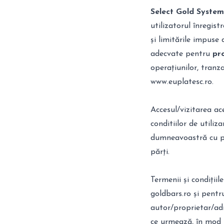
Select Gold System
utilizatorul înregist
și limitările impuse
adecvate pentru
pr
operațiunilor, tranz
www.euplatesc.ro.
Accesul/vizitarea a
conditiilor de utiliza
dumneavoastră cu pri
părți.
Termenii și condițiile
goldbars.ro și pentr
autor/proprietar/adm
ce urmează, în mod i