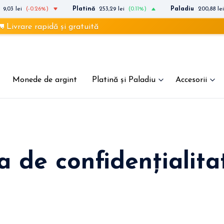
9,03 lei
(-0.26%)
Platină
253,29 lei
(0.11%)
Paladiu
200,88 lei
e rapidă și gratuită
Monede de argint
Platină și Paladiu
Accesorii
ca de confidențialita