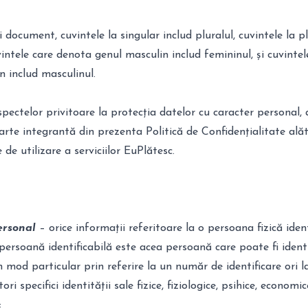
 document, cuvintele la singular includ pluralul, cuvintele la p
vintele care denota genul masculin includ femininul, și cuvintel
 includ masculinul.
aspectelor privitoare la protecția datelor cu caracter personal,
rte integrantă din prezenta Politică de Confidențialitate alăt
le
de utilizare a serviciilor EuPlătesc.
ersonal
– orice informații referitoare la o persoana fizică iden
 persoană identificabilă este acea persoană care poate fi identi
în mod particular prin referire la un număr de identificare ori l
ri specifici identității sale fizice, fiziologice, psihice, economic
;