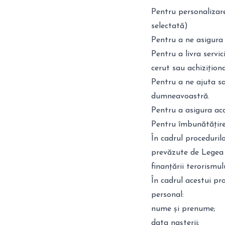
Pentru personalizare
selectată)
Pentru a ne asigura
Pentru a livra servic
cerut sau achiziționa
Pentru a ne ajuta s
dumneavoastră.
Pentru a asigura acce
Pentru îmbunătățirea 
În cadrul procedurilo
prevăzute de Legea n
finanțării terorismul
În cadrul acestui pr
personal:
nume și prenume;
data nașterii;