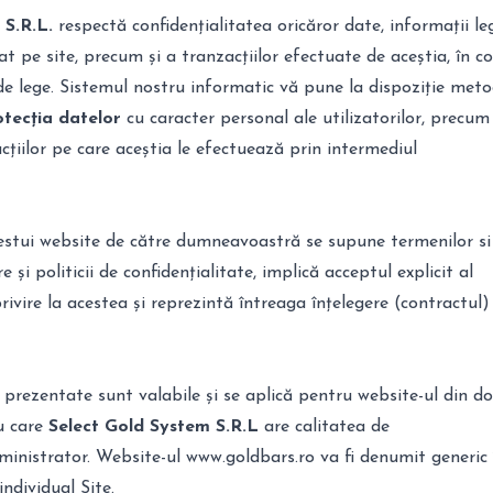
 S.R.L.
respectă confidențialitatea oricăror date, informații le
rat pe site, precum și a tranzacțiilor efectuate de aceștia, în co
 de lege. Sistemul nostru informatic vă pune la dispoziție met
otecția datelor
cu caracter personal ale utilizatorilor, precum 
acțiilor pe care aceștia le efectuează prin intermediul
cestui website de către dumneavoastră se supune
termenilor si
re
și politicii de confidențialitate, implică acceptul explicit al
vire la acestea și reprezintă întreaga înțelegere (contractul)
prezentate sunt valabile și se aplică pentru website-ul din d
u care
Select Gold System S.R.L
are calitatea de
inistrator. Website-ul www.goldbars.ro va fi denumit generic 
ndividual Site.