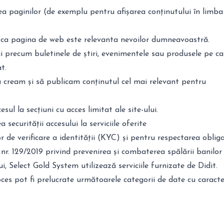
a paginilor (de exemplu pentru afișarea conținutului în limba
 ca pagina de web este relevanta nevoilor dumneavoastră.
ii precum buletinele de știri, evenimentele sau produsele pe car
t.
a cream și să publicam conținutul cel mai relevant pentru
sul la secțiuni cu acces limitat ale site-ului.
securității accesului la serviciile oferite
r de verificare a identității (KYC) și pentru respectarea obliga
r. 129/2019 privind prevenirea și combaterea spălării banilor 
ui, Select Gold System utilizează serviciile furnizate de
Didit
.
oces pot fi prelucrate următoarele categorii de date cu caracte