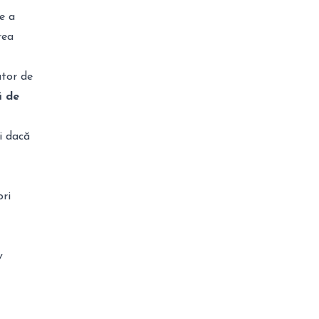
ie a
rea
ator de
ă de
i dacă
ori
v