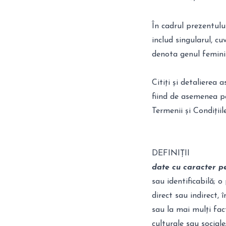
În cadrul prezentului
includ singularul, cu
denota genul feminin
Citiți și detalierea 
fiind de asemenea pa
Termenii și Condiții
DEFINIȚII
date cu caracter p
sau identificabilă; o
direct sau indirect, 
sau la mai mulți facto
culturale sau sociale