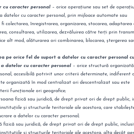
r cu caracter personal
– orice operațiune sau set de operațiu
a datelor cu caracter personal, prin mijloace automate sau
i colectarea, înregistrarea, organizarea, stocarea, adaptarea 
ea, consultarea, utilizarea, dezvăluirea către terți prin transm
ice alt mod, alăturarea ori combinarea, blocarea, ștergerea sa
a pe orice fel de suport a datelor cu caracter personal cu
 a datelor cu caracter personal
– orice structură organizată
onal, accesibilă potrivit unor criterii determinate, indiferent 
te organizată în mod centralizat ori descentralizat sau este
erii funcționale ori geografice;
soana fizică sau juridică, de drept privat ori de drept public, i
instituțiile și structurile teritoriale ale acestora, care stabileș
ucrare a datelor cu caracter personal;
fizică sau juridică, de drept privat ori de drept public, inclusi
 instituțiile și structurile teritoriale ale acestora, alta decât p