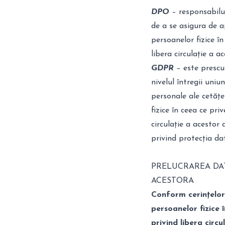
DPO
– responsabilul
de a se asigura de 
persoanelor fizice î
libera circulație a
GDPR
– este prescu
nivelul întregii uni
personale ale cetăț
fizice în ceea ce pri
circulație a acestor
privind protecția dat
PRELUCRAREA DA
ACESTORA
Conform cerințelor
persoanelor fizice 
privind libera circu