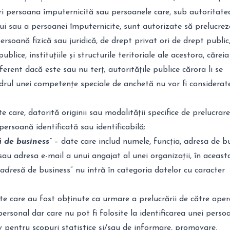
ri persoana împuternicită sau persoanele care, sub autoritate
ui sau a persoanei împuternicite, sunt autorizate să prelucrez
ersoană fizică sau juridică, de drept privat ori de drept public
publice, instituțiile și structurile teritoriale ale acestora, căreia
ferent dacă este sau nu terț; autoritățile publice cărora li se
drul unei competențe speciale de anchetă nu vor fi considerat
e care, datorită originii sau modalității specifice de prelucrare
persoană identificată sau identificabilă;
 de business”
– date care includ numele, funcția, adresa de bu
au adresa e-mail a unui angajat al unei organizații, în aceast
adresă
de business” nu intră în categoria datelor cu caracter
e care au fost obținute ca urmare a prelucrării de către oper
ersonal dar care nu pot fi folosite la identificarea unei persoa
iv pentru scopuri statistice și/sau de informare, promovare.