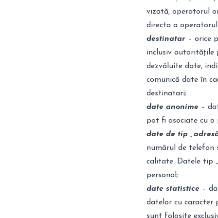
vizată, operatorul o
directa a operatorul
destinatar
– orice p
inclusiv autoritățile 
dezvăluite date, indi
comunică date în ca
destinatari;
date anonime
– dat
pot fi asociate cu o 
date de tip „adresă
numărul de telefon s
calitate. Datele tip „
personal;
date statistice
– dat
datelor cu caracter p
sunt folosite exclus