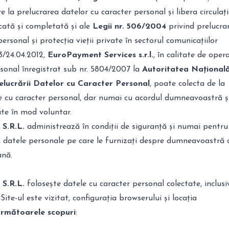
e la prelucrarea datelor cu caracter personal și libera circulaț
cată și completată și ale
Legii nr. 506/2004
privind prelucra
ersonal și protecția vieții private în sectorul comunicațiilor
3/24.04.2012,
EuroPayment Services s.r.l.
, în calitate de oper
sonal înregistrat sub nr. 5804/2007 la
Autoritatea Național
lucrării Datelor cu Caracter Personal
, poate colecta de la
cu caracter personal, dar numai cu acordul dumneavoastră ș
ate în mod voluntar.
 S.R.L.
administrează în condiții de siguranță și numai pentru
e, datele personale pe care le furnizați despre dumneavoastră 
ană.
 S.R.L.
folosește datele cu caracter personal colectate, inclusi
Site-ul este vizitat, configurația browserului și locația
următoarele scopuri
: