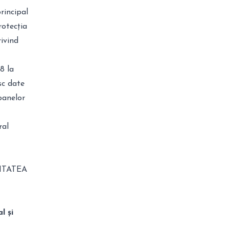
rincipal
rotecția
rivind
8 la
sc date
oanelor
ral
ITATEA
l și