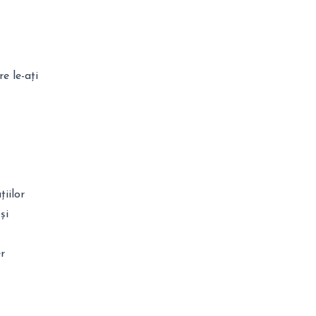
e le-ați
țiilor
și
r