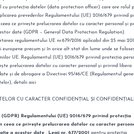
 cu protecția datelor (data protection officer) care are rolul p
aplicarea prevederilor Regulamentului (UE) 2016/679 privind p
n ceea ce privește prelucrarea datelor cu caracter personal și p
 acestor date (GDPR – General Data Protection Regulation).
rtarea regulamentului UE nr.679/2016 aplicabil din 25 mai 201
uni europene precum și în orice alt stat din lume unde se folose
eniilor UE. Regulamentul (UE) 2016/679 privind protecția pers
vește prelucrarea datelor cu caracter personal și privind libera
 date și de abrogare a Directivei 95/46/CE (Regulamentul gene
elor), detalii
aici
TELOR CU CARACTER CONFIDENȚIAL ȘI CONFIDENȚIAL
 (GDPR) Regulamentului (UE) 2016/679 privind protecția
în ceea ce privește prelucrarea datelor cu caracter persona
lație a acestor date , Legii nr. 677/2001
pentru protecția