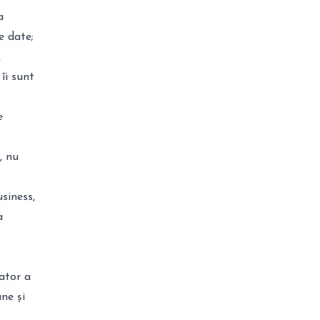
a
e date;
,
 îi sunt
e
, nu
siness,
a
ator a
ne și