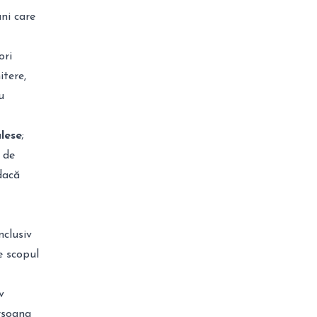
ni care
ori
itere,
u
lese
;
 de
dacă
nclusiv
te scopul
v
ersoana