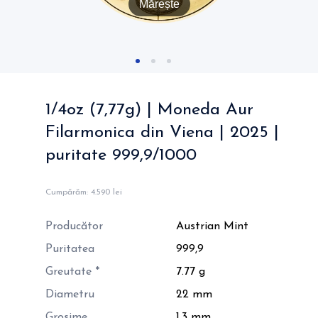
Mărește
1/4oz (7,77g) | Moneda Aur
Filarmonica din Viena | 2025 |
puritate 999,9/1000
Cumpărăm:
4.590 lei
Producător
Austrian Mint
Puritatea
999,9
Greutate *
7.77 g
Diametru
22 mm
Grosime
1.3 mm