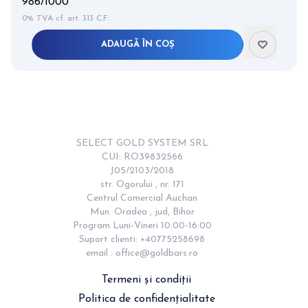
986/1000
0% TVA cf. art. 313 C.F.
ADAUGĂ ÎN COȘ
Item
2
of
12
SELECT GOLD SYSTEM SRL

CUI: RO39832566

J05/2103/2018

str. Ogorului , nr. 171

Centrul Comercial Auchan

Mun. Oradea , jud, Bihor

Program Luni-Vineri 10:00-16:00

Suport clienti: +40775258698

email : 
office@goldbars.ro
Termeni și condiții
Politica de confidențialitate