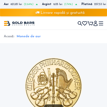
Aur
621,83 lei
(2.64%)
Argint
9,05 lei
(1.74%)
Platină
257,53 lei
🚛 Livrare rapidă și gratuită
Acasă
Monede de aur