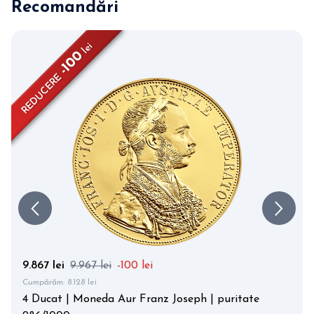
Recomandări
lei
-100
REDUCERE
9.867 lei
9.967 lei
-100 lei
Cumpărăm:
8.128 lei
4 Ducat | Moneda Aur Franz Joseph | puritate