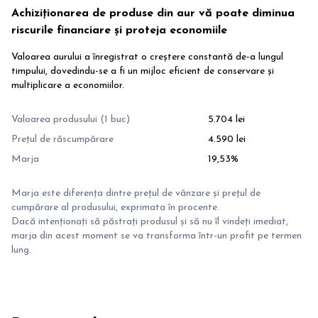
Achiziționarea de produse din aur vă poate diminua
riscurile financiare și proteja economiile
Valoarea aurului a înregistrat o creștere constantă de-a lungul
timpului, dovedindu-se a fi un mijloc eficient de conservare și
multiplicare a economiilor.
Valoarea produsului (1 buc)
5.704 lei
Prețul de răscumpărare
4.590 lei
Marja
19,53%
Marja este diferența dintre prețul de vânzare și prețul de
cumpărare al produsului, exprimata în procente.
Dacă intenționați să păstrați produsul și să nu îl vindeți imediat,
marja din acest moment se va transforma într-un profit pe termen
lung.