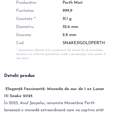
Producător
Perth Mint
Puritatea
999,9
Greutate *
31.1 g
Diametru
32.6 mm
Grosime
2.8 mm
Cod
SNAKE31GOLDPERTH
* Greutatea afișată este conținutul de metal fin al articolului.
Aceasta nu reflectă greutatea reală a produsului, care poate fi
mai mare.
Detalii produs
Eleganță fascinantă:
Moneda de aur de 1 oz Lunar
III Snake 2025
În 2025, Anul Șarpelui, renumita Monetărie Perth
lansează o monedă extraordinară care va captiva atât