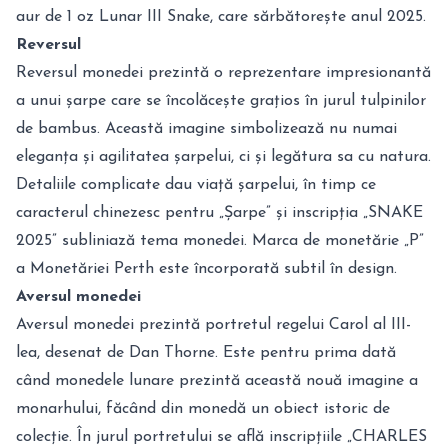
aur de 1 oz Lunar III Snake, care sărbătorește anul 2025.
Reversul
Reversul monedei prezintă o reprezentare impresionantă
a unui șarpe care se încolăcește grațios în jurul tulpinilor
de bambus. Această imagine simbolizează nu numai
eleganța și agilitatea șarpelui, ci și legătura sa cu natura.
Detaliile complicate dau viață șarpelui, în timp ce
caracterul chinezesc pentru „Șarpe” și inscripția „SNAKE
2025” subliniază tema monedei. Marca de monetărie „P”
a Monetăriei Perth este încorporată subtil în design.
Aversul monedei
Aversul monedei prezintă portretul regelui Carol al III-
lea, desenat de Dan Thorne. Este pentru prima dată
când monedele lunare prezintă această nouă imagine a
monarhului, făcând din monedă un obiect istoric de
colecție. În jurul portretului se află inscripțiile „CHARLES