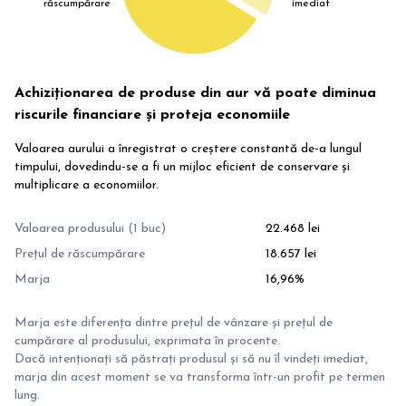
răscumpărare
imediat
Achiziționarea de produse din aur vă poate diminua
riscurile financiare și proteja economiile
Valoarea aurului a înregistrat o creștere constantă de-a lungul
timpului, dovedindu-se a fi un mijloc eficient de conservare și
multiplicare a economiilor.
Valoarea produsului (1 buc)
22.468 lei
Prețul de răscumpărare
18.657 lei
Marja
16,96%
Marja este diferența dintre prețul de vânzare și prețul de
cumpărare al produsului, exprimata în procente.
Dacă intenționați să păstrați produsul și să nu îl vindeți imediat,
marja din acest moment se va transforma într-un profit pe termen
lung.