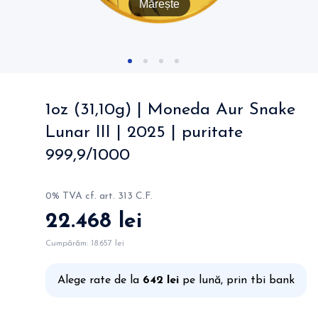
Mărește
1oz (31,10g) | Moneda Aur Snake
Lunar III | 2025 | puritate
999,9/1000
0% TVA cf. art. 313 C.F.
22.468 lei
Cumpărăm:
18.657 lei
Alege rate de la
642 lei
pe lună, prin tbi bank