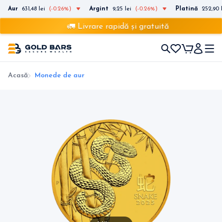
Aur
631,48 lei
(-0.26%)
Argint
9,25 lei
(-0.26%)
Platină
252,90 
🚛 Livrare rapidă și gratuită
Acasă
Monede de aur