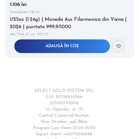
1.106 lei
Cumpărăm:
743 lei
1/25oz (1.24g) | Moneda Aur Filarmonica din Viena |
2026 | puritate 999,9/1000
0% TVA cf. art. 313 C.F.
ADAUGĂ ÎN COȘ
Item
2
of
12
SELECT GOLD SYSTEM SRL

CUI: RO39832566

J05/2103/2018

str. Ogorului , nr. 171

Centrul Comercial Auchan

Mun. Oradea , jud, Bihor

Program Luni-Vineri 10:00-16:00

Suport clienti: +40775258698
