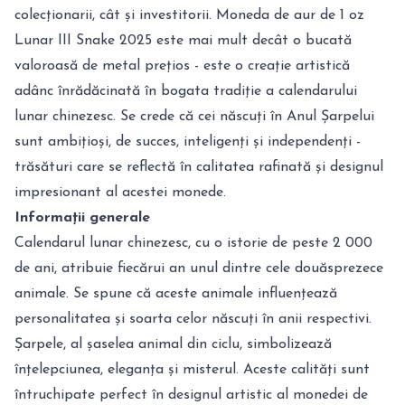
colecționarii, cât și investitorii. Moneda de aur de 1 oz
Lunar III Snake 2025 este mai mult decât o bucată
valoroasă de metal prețios - este o creație artistică
adânc înrădăcinată în bogata tradiție a calendarului
lunar chinezesc. Se crede că cei născuți în Anul Șarpelui
sunt ambițioși, de succes, inteligenți și independenți -
trăsături care se reflectă în calitatea rafinată și designul
impresionant al acestei monede.
Informații generale
Calendarul lunar chinezesc, cu o istorie de peste 2 000
de ani, atribuie fiecărui an unul dintre cele douăsprezece
animale. Se spune că aceste animale influențează
personalitatea și soarta celor născuți în anii respectivi.
Șarpele, al șaselea animal din ciclu, simbolizează
înțelepciunea, eleganța și misterul. Aceste calități sunt
întruchipate perfect în designul artistic al monedei de