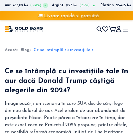
Aur
633,09 lei
(1.68%)
Argint
9,27 lei
(2.5%)
Platină
254,65 lei
🚛 Livrare rapidă și gratuită
Acasă
Blog
Ce se întâmplă cu investițiile tale în aur dacă Do
Ce se întâmplă cu investițiile tale în
aur dacă Donald Trump câștigă
alegerile din 2024?
Imaginează-ți un scenariu în care SUA decide să-și lege
din nou dolarul de aur. Acel etalon de aur abandonat de
președinte Nixon. Poate părea o întoarcere în timp, dar
este exact ceea ce Proiectul 2025 propune, printre altele,
ca posibilă reformă economică. Inițiat de The Heritage