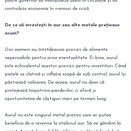
poate guvernul să manipuleze banii în circulație și să
controleze economia în vremuri de criză.
De ce să investești în aur sau alte metale prețioase
acum?
Unii oameni au întotdeauna provizii de alimente
neperisabile pentru orice eventualitate. Ei bine, aurul
este echivalentul acestor provizii pentru investitori. Când
piețele se clatină și inflația scapă de sub control, aurul își
păstrează valoarea. De aceea, aurul nu doar că
protejează împotriva pierderilor, ci oferă și
oportunitatea de câștiguri mari pe termen lung.
Aurul nu este singurul metal prețios care ar putea
beneficia de o revenire la etalonul aur. Să ne gândim la