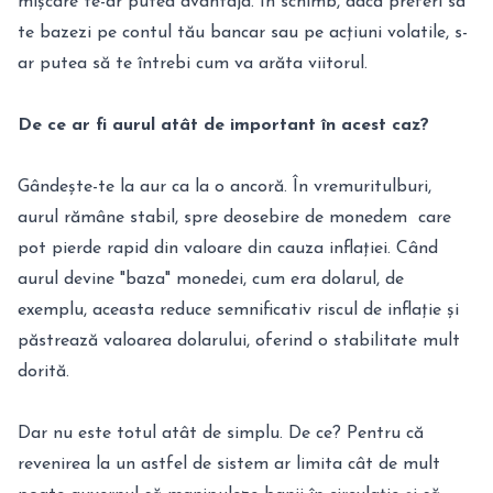
mișcare te-ar putea avantaja. În schimb, dacă preferi să
te bazezi pe contul tău bancar sau pe acțiuni volatile, s-
ar putea să te întrebi cum va arăta viitorul.
De ce ar fi aurul atât de important în acest caz?
Gândește-te la
aur
ca la o ancoră. În vremuritulburi,
aurul rămâne stabil, spre deosebire de monedem care
pot pierde rapid din valoare din cauza inflației. Când
aurul devine "baza" monedei, cum era dolarul, de
exemplu, aceasta reduce semnificativ riscul de inflație și
păstrează valoarea dolarului, oferind o stabilitate mult
dorită.
Dar nu este totul atât de simplu. De ce? Pentru că
revenirea la un astfel de sistem ar limita cât de mult