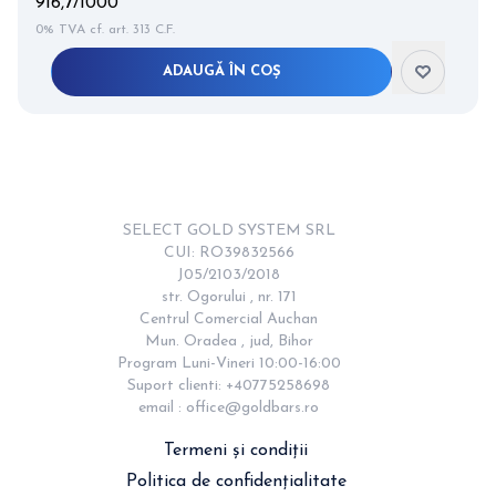
916,7/1000
0% TVA cf. art. 313 C.F.
ADAUGĂ ÎN COȘ
Item
2
of
12
SELECT GOLD SYSTEM SRL

CUI: RO39832566

J05/2103/2018

str. Ogorului , nr. 171

Centrul Comercial Auchan

Mun. Oradea , jud, Bihor

Program Luni-Vineri 10:00-16:00

Suport clienti: +40775258698

email : 
office@goldbars.ro
Termeni și condiții
Politica de confidențialitate