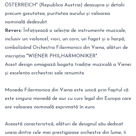
ÖSTERREICH" (Republica Austria) deasupra și detalii
precum greutatea, puritatea aurului și valoarea
nominală dedesubt.
Revers:
Înfațișează o selecție de instrumente muzicale,
inclusiv un violoncel, viori, un corn, un fagot și o harpă,
simbolizând Orchestra Filarmonicii din Viena, alături de
inscripția "WIENER PHILHARMONIKER".
Acest design omagiază bogata tradiție muzicală a Vienei
și excelența orchestrei sale renumite.
Moneda Filarmonica din Viena este unică prin faptul că
este singura monedă de aur cu curs legal din Europa care
are valoarea nominală exprimată în euro.
Această caracteristică, alături de designul său dedicat
uneia dintre cele mai prestigioase orchestre din lume, îi