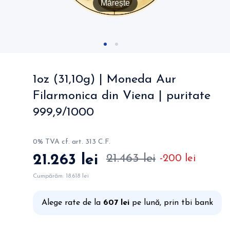
Mărește
1oz (31,10g) | Moneda Aur
Filarmonica din Viena | puritate
999,9/1000
0% TVA cf. art. 313 C.F.
21.263 lei
21.463 lei
-200 lei
Cumpărăm:
18.618 lei
Alege rate de la
607 lei
pe lună, prin tbi bank