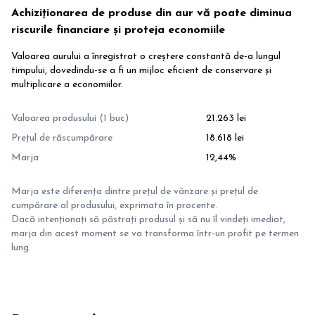
Achiziționarea de produse din aur vă poate diminua
riscurile financiare și proteja economiile
Valoarea aurului a înregistrat o creștere constantă de-a lungul
timpului, dovedindu-se a fi un mijloc eficient de conservare și
multiplicare a economiilor.
Valoarea produsului (1 buc)
21.263 lei
Prețul de răscumpărare
18.618 lei
Marja
12,44%
Marja este diferența dintre prețul de vânzare și prețul de
cumpărare al produsului, exprimata în procente.
Dacă intenționați să păstrați produsul și să nu îl vindeți imediat,
marja din acest moment se va transforma într-un profit pe termen
lung.