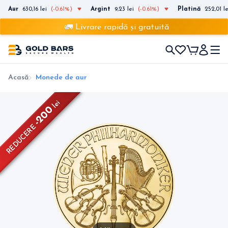
Aur
630,16 lei
(-0.61%)
Argint
9,23 lei
(-0.61%)
Platină
252,01 le
🚛 Livrare rapidă și gratuită
Acasă
Monede de aur
lei
-200
REDUCERE