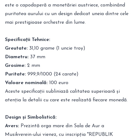
este o capodoperă a monetăriei austriece, combinând
puritatea aurului cu un design dedicat uneia dintre cele
mai prestigioase orchestre din lume.
Specificații Tehnice:
Greutate:
31,10 grame (1 uncie troy)
Diametru:
37 mm
Grosime:
2 mm
Puritate:
999,9/1000 (24 carate)
Valoare nominală:
100 euro
Aceste specificații subliniază calitatea superioară și
atenția la detalii cu care este realizată fiecare monedă.
Design și Simbolistică:
Avers:
Prezintă orga mare din Sala de Aur a
Musikverein-ului vienez, cu inscripția "REPUBLIK