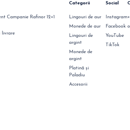
Categorii
Social
t Campanie Rafinor 12+1
Lingouri de aur
Instagram
+
Monede de aur
Facebook
o
 livrare
Lingouri de
YouTube
argint
TikTok
Monede de
argint
Platină și
Paladiu
Accesorii