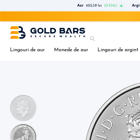
Aur
622,38 lei
(0.33%)
Argi
Lingouri de aur
Monede de aur
Lingouri de argint