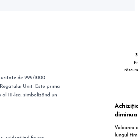
3
Pr
răscum
puritate de 999/1000
e Regatului Unit. Este prima
al III-lea, simbolizând un
Achiziț
diminua 
Valoarea a
lungul tim