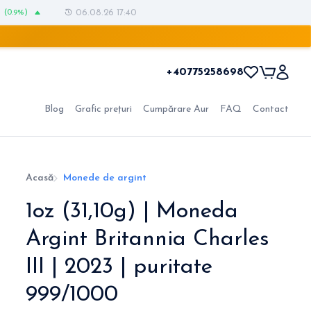
(0.9%)
06.08.26 17:40
+40775258698
Blog
Grafic prețuri
Cumpărare Aur
FAQ
Contact
Acasă
Monede de argint
1oz (31,10g) | Moneda
Argint Britannia Charles
III | 2023 | puritate
999/1000