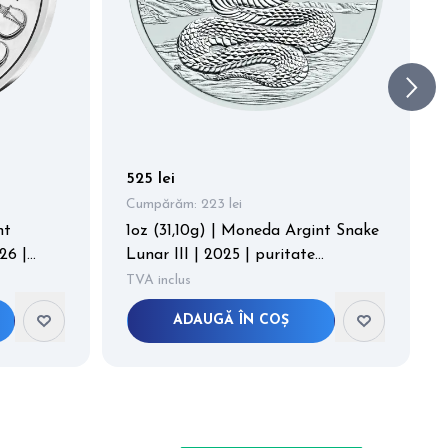
525 lei
Cumpărăm:
223 lei
nt
1oz (31,10g) | Moneda Argint Snake
26 |
Lunar III | 2025 | puritate
999,9/1000
TVA inclus
ADAUGĂ ÎN COȘ