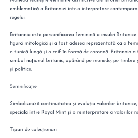
Moneda reunește elemente distinctive ale istoriei britanic
emblematică a Britanniei într-o interpretare contemporan
regelui.
Britannia este personificarea feminină a insulei Britanice 
figură mitologică și a fost adesea reprezentată ca o fem
o tunică lungă și o coif în formă de coroană. Britannia a 
simbol național britanic, apărând pe monede, pe timbre și
și politice.
Semnificație
Simbolizează continuitatea și evoluția valorilor britanice
specială între Royal Mint și o reinterpretare a valorilor n
Tipuri de colecționari