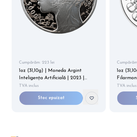
Cumpărăm:
223 lei
Cumpărăm
1oz (31,10g) | Moneda Argint
1oz (31,1
Inteligența Artificială | 2023 |
Filarmoni
puritate 999/1000
puritate
TVA inclus
TVA inclus
Stoc epuizat
Item
2
of