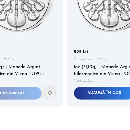
525 lei
:
223 lei
Cumpărăm:
223 lei
0g) | Moneda Argint
1oz (31,10g) | Moneda Argi
ca din Viena | 2024 |
Filarmonica din Viena | 20
 999/1000
puritate 999/1000
TVA inclus
Stoc epuizat
ADAUGĂ ÎN COȘ