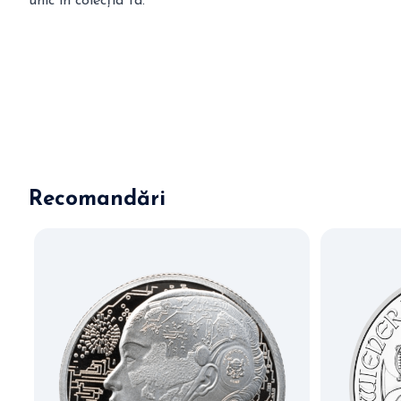
unic în colecția ta.
Recomandări