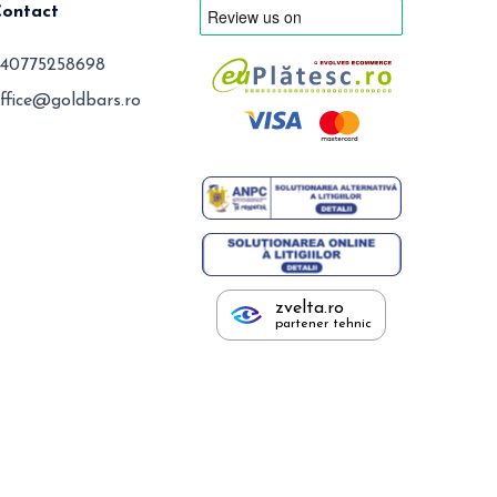
Contact
40775258698
ffice@goldbars.ro
zvelta.ro
partener tehnic