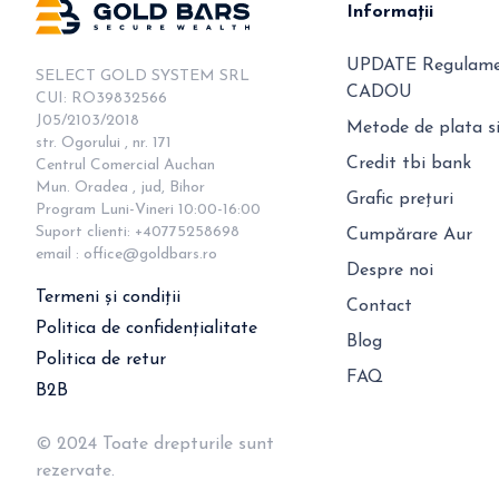
12
Informații
UPDATE Regulamen
SELECT GOLD SYSTEM SRL

CADOU
CUI: RO39832566

J05/2103/2018

Metode de plata si
str. Ogorului , nr. 171

Credit tbi bank
Centrul Comercial Auchan

Mun. Oradea , jud, Bihor

Grafic prețuri
Program Luni-Vineri 10:00-16:00

Suport clienti: +40775258698

Cumpărare Aur
email : 
office@goldbars.ro
Despre noi
Termeni și condiții
Contact
Politica de confidențialitate
Blog
Politica de retur
FAQ
B2B
© 2024 Toate drepturile sunt
rezervate.