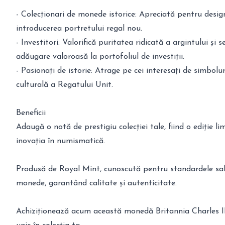
- Colecționari de monede istorice: Apreciată pentru desig
introducerea portretului regal nou.
- Investitori: Valorifică puritatea ridicată a argintului și s
adăugare valoroasă la portofoliul de investiții.
- Pasionați de istorie: Atrage pe cei interesați de simbolur
culturală a Regatului Unit.
Beneficii
Adaugă o notă de prestigiu colecției tale, fiind o ediție l
inovația în numismatică.
Produsă de Royal Mint, cunoscută pentru standardele sal
monede, garantând calitate și autenticitate.
Achiziționează acum această monedă Britannia Charles 