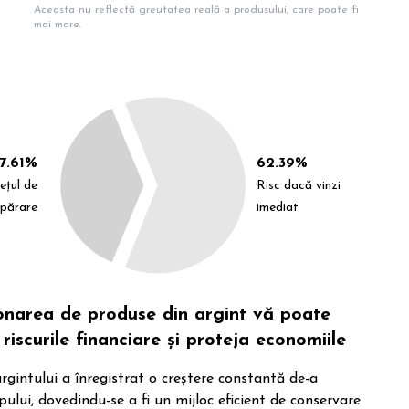
Aceasta nu reflectă greutatea reală a produsului, care poate fi
mai mare.
7.61%
62.39%
ețul de
Risc dacă vinzi
părare
imediat
ionarea de produse din argint vă poate
riscurile financiare și proteja economiile
rgintului a înregistrat o creștere constantă de-a
pului, dovedindu-se a fi un mijloc eficient de conservare