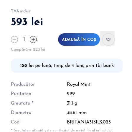
TVA inclus
593 lei
ADAUGĂ ÎN COȘ
Cumpărăm:
223 lei
158 lei
pe lună, timp de 4 luni, prin tbi bank
Producător
Royal Mint
Puritatea
999
Greutate *
31.1 g
Diametru
38.61 mm
Cod
BRITANIA31SIL2023
* Greutatea afișată este conținutul de metal fin al articolului.