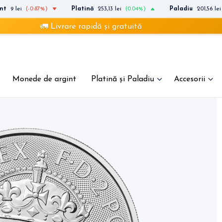
nt
9 lei
(-0.87%)
Platină
253,13 lei
(0.04%)
Paladiu
201,56 lei
🚛 Livrare rapidă și gratuită
Monede de argint
Platină și Paladiu
Accesorii