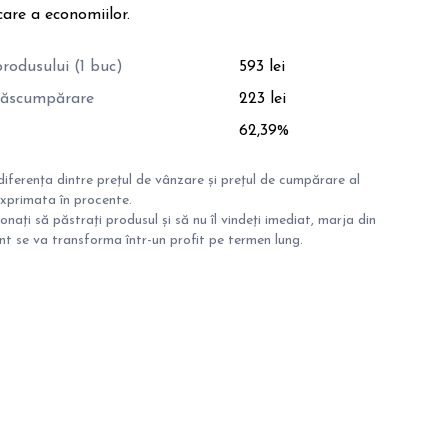
care a economiilor.
rodusului (1 buc)
593 lei
 răscumpărare
223 lei
62,39%
iferența dintre prețul de vânzare și prețul de cumpărare al
exprimata în procente.
onați să păstrați produsul și să nu îl vindeți imediat, marja din
 se va transforma într-un profit pe termen lung.