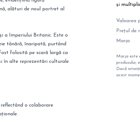
e, evidențiind figura
și multipli
ă, alături de noul portret al
Valoarea p
Prețul de
și a Imperiului Britanic. Este o
Marja
eie tânără, înaripată, purtând
fost folosită pe scară largă ca
Marja este d
 în alte reprezentări culturale
produsului, 
Dacă intenți
acest moment
, reflectând o colaborare
aționale.