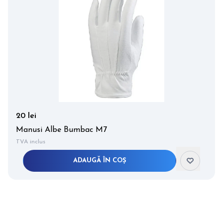
20 lei
Manusi Albe Bumbac M7
TVA inclus
ADAUGĂ ÎN COȘ
Item
1
of
2