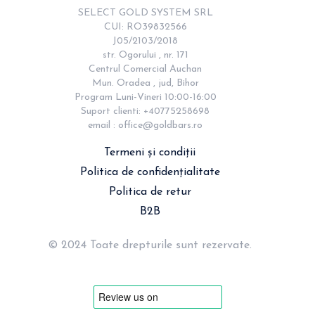
SELECT GOLD SYSTEM SRL

CUI: RO39832566

J05/2103/2018

str. Ogorului , nr. 171

Centrul Comercial Auchan

Mun. Oradea , jud, Bihor

Program Luni-Vineri 10:00-16:00

Suport clienti: +40775258698

email : 
office@goldbars.ro
Termeni și condiții
Politica de confidențialitate
Politica de retur
B2B
© 2024 Toate drepturile sunt rezervate.