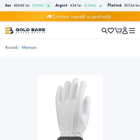
Aur
629,92 lei
(1.04%)
Argint
9,39 lei
(3.76%)
Platină
257,56 lei
🚛 Livrare rapidă și gratuită
Acasă
Manusi