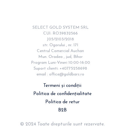
Item
2
of
12
SELECT GOLD SYSTEM SRL

CUI: RO39832566

J05/2103/2018

str. Ogorului , nr. 171

Centrul Comercial Auchan

Mun. Oradea , jud, Bihor

Program Luni-Vineri 10:00-16:00

Suport clienti: +40775258698

email : 
office@goldbars.ro
Termeni și condiții
Politica de confidențialitate
Politica de retur
B2B
© 2024 Toate drepturile sunt rezervate.