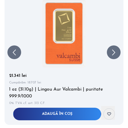
21.341 lei
Cumpărăm:
18.707 lei
1 oz (31.10g) | Lingou Aur Valcambi | puritate
999.9/1000
0% TVA cf. art. 313 C.F.
ADAUGĂ ÎN COȘ