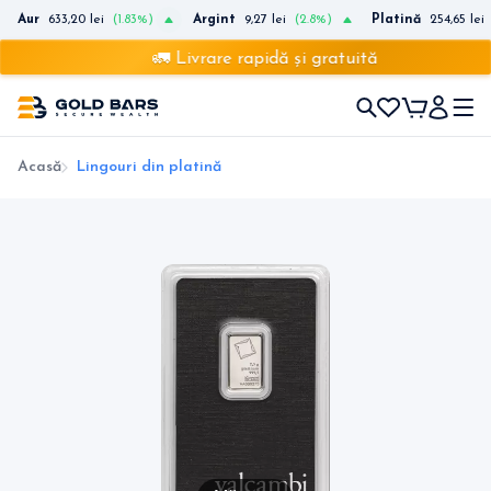
Aur
633,20 lei
(1.83%)
Argint
9,27 lei
(2.8%)
Platină
254,65 lei
🚛 Livrare rapidă și gratuită
Acasă
Lingouri din platină