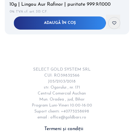
10g | Lingou Aur Rafinor | puritate 999.9/1000
0% TVA cf. art. 313 C.F.
ADAUGĂ ÎN COȘ
Item
2
of
12
SELECT GOLD SYSTEM SRL

CUI: RO39832566

J05/2103/2018

str. Ogorului , nr. 171

Centrul Comercial Auchan

Mun. Oradea , jud, Bihor

Program Luni-Vineri 10:00-16:00

Suport clienti: +40775258698

email : 
office@goldbars.ro
Termeni și condiții