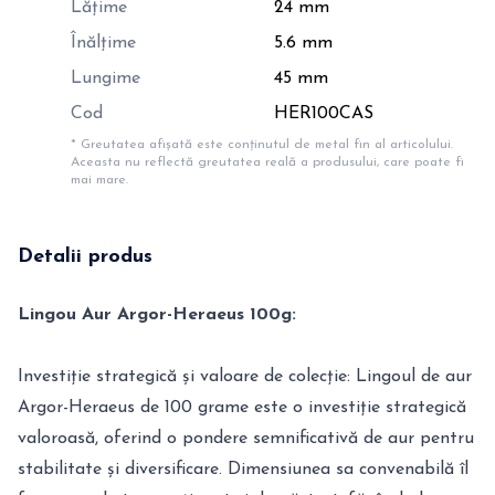
Lățime
24 mm
Înălțime
5.6 mm
Lungime
45 mm
Cod
HER100CAS
* Greutatea afișată este conținutul de metal fin al articolului.
Aceasta nu reflectă greutatea reală a produsului, care poate fi
mai mare.
Detalii produs
Lingou Aur Argor-Heraeus 100g:
Investiție strategică și valoare de colecție: Lingoul de aur
Argor-Heraeus de 100 grame este o investiție strategică
valoroasă, oferind o pondere semnificativă de aur pentru
stabilitate și diversificare. Dimensiunea sa convenabilă îl