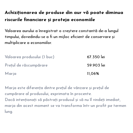
Achiziționarea de produse din aur vă poate diminua
riscurile financiare și proteja economiile
Valoarea aurului a înregistrat o creștere constantă de-a lungul
timpului, dovedindu-se a fi un mijloc eficient de conservare și
multiplicare a economiilor.
Valoarea produsului (1 buc)
67.350 lei
Prețul de răscumpărare
59.903 lei
Marja
11,06%
Marja este diferența dintre prețul de vânzare și prețul de
cumpărare al produsului, exprimata în procente.
Dacă intenționați să păstrați produsul și să nu îl vindeți imediat,
marja din acest moment se va transforma într-un profit pe termen
lung.