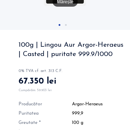
Mărește
100g | Lingou Aur Argor-Heraeus
| Casted | puritate 999.9/1000
0% TVA cf. art. 313 C.F.
67.350 lei
Cumpărăm:
59.903 lei
Producător
Argor-Heraeus
Puritatea
999,9
Greutate *
100 g