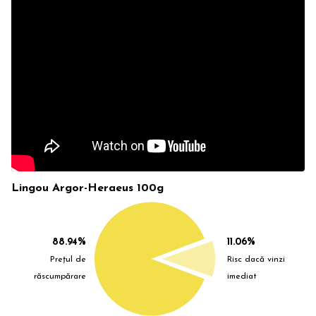
Lingou Argor-Heraeus 100g
88.94%
11.06%
Prețul de
Risc dacă vinzi
răscumpărare
imediat