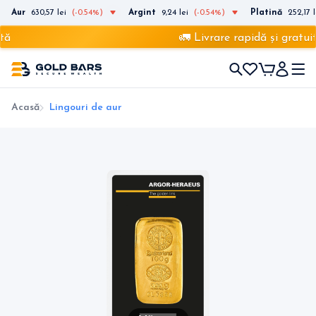
Aur
630,57 lei
(-0.54%)
Argint
9,24 lei
(-0.54%)
Platină
252,17 l
tă
🚛 Livrare rapidă și gratuit
Acasă
Lingouri de aur