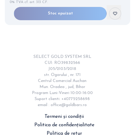
0% TVA cf. art. 313 C.F.
Stoc epuizat
Item
2
of
12
SELECT GOLD SYSTEM SRL

CUI: RO39832566

J05/2103/2018

str. Ogorului , nr. 171

Centrul Comercial Auchan

Mun. Oradea , jud, Bihor

Program Luni-Vineri 10:00-16:00

Suport clienti: +40775258698

email : 
office@goldbars.ro
Termeni și condiții
Politica de confidențialitate
Politica de retur