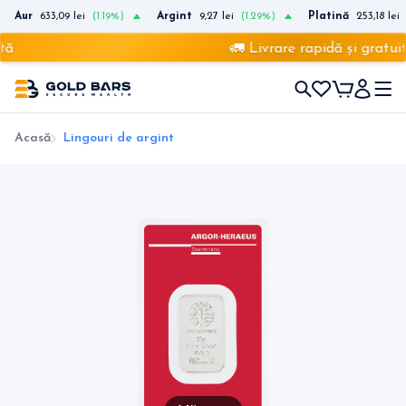
Aur
633,09 lei
(1.19%)
Argint
9,27 lei
(1.29%)
Platină
253,18 lei
tă
🚛 Livrare rapidă și gratuit
Acasă
Lingouri de argint