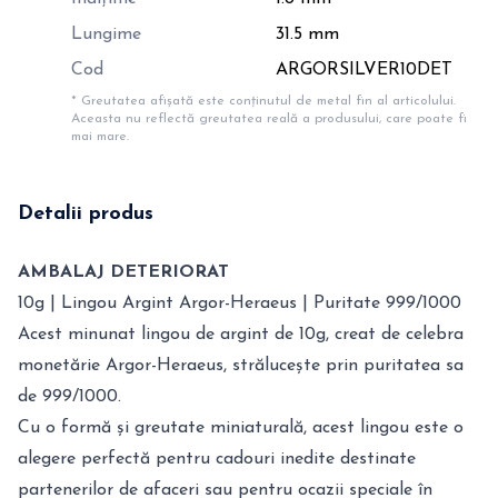
Lungime
31.5 mm
Cod
ARGORSILVER10DET
* Greutatea afișată este conținutul de metal fin al articolului.
Aceasta nu reflectă greutatea reală a produsului, care poate fi
mai mare.
Detalii produs
AMBALAJ DETERIORAT
10g | Lingou Argint Argor-Heraeus | Puritate 999/1000
Acest minunat lingou de argint de 10g, creat de celebra
monetărie Argor-Heraeus, strălucește prin puritatea sa
de 999/1000.
Cu o formă și greutate miniaturală, acest lingou este o
alegere perfectă pentru cadouri inedite destinate
partenerilor de afaceri sau pentru ocazii speciale în