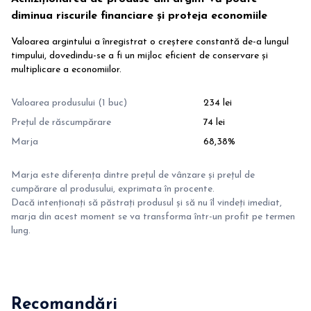
diminua riscurile financiare și proteja economiile
Valoarea argintului a înregistrat o creștere constantă de-a lungul
timpului, dovedindu-se a fi un mijloc eficient de conservare și
multiplicare a economiilor.
Valoarea produsului (1 buc)
234 lei
Prețul de răscumpărare
74 lei
Marja
68,38%
Marja este diferența dintre prețul de vânzare și prețul de
cumpărare al produsului, exprimata în procente.
Dacă intenționați să păstrați produsul și să nu îl vindeți imediat,
marja din acest moment se va transforma într-un profit pe termen
lung.
Recomandări