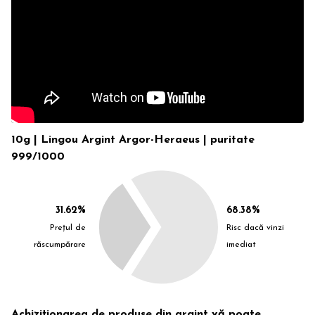
10g | Lingou Argint Argor-Heraeus | puritate
999/1000
31.62%
68.38%
Prețul de
Risc dacă vinzi
răscumpărare
imediat
Achiziționarea de produse din argint vă poate