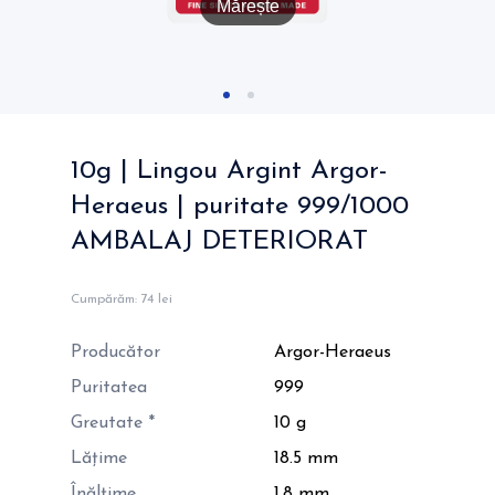
Mărește
10g | Lingou Argint Argor-
Heraeus | puritate 999/1000
AMBALAJ DETERIORAT
Cumpărăm:
74 lei
Producător
Argor-Heraeus
Puritatea
999
Greutate *
10 g
Lățime
18.5 mm
Înălțime
1.8 mm