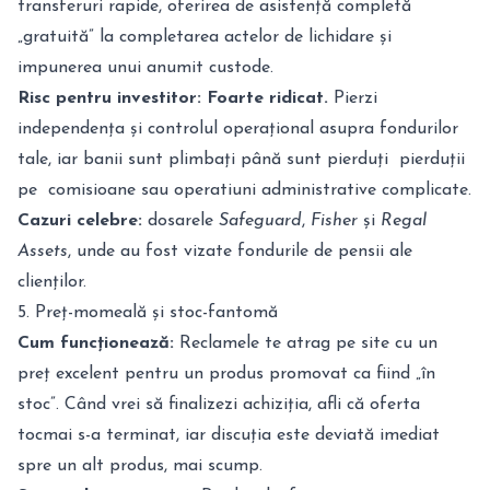
transferuri rapide, oferirea de asistență completă
„gratuită” la completarea actelor de lichidare și
impunerea unui anumit custode.
Risc pentru investitor:
Foarte ridicat.
Pierzi
independența și controlul operațional asupra fondurilor
tale, iar banii sunt plimbați până sunt pierduți pierduții
pe comisioane sau operatiuni administrative complicate.
Cazuri celebre:
dosarele
Safeguard
,
Fisher
și
Regal
Assets
, unde au fost vizate fondurile de pensii ale
clienților.
5. Preț-momeală și stoc-fantomă
Cum funcționează:
Reclamele te atrag pe site cu un
preț excelent pentru un produs promovat ca fiind „în
stoc”. Când vrei să finalizezi achiziția, afli că oferta
tocmai s-a terminat, iar discuția este deviată imediat
spre un alt produs, mai scump.