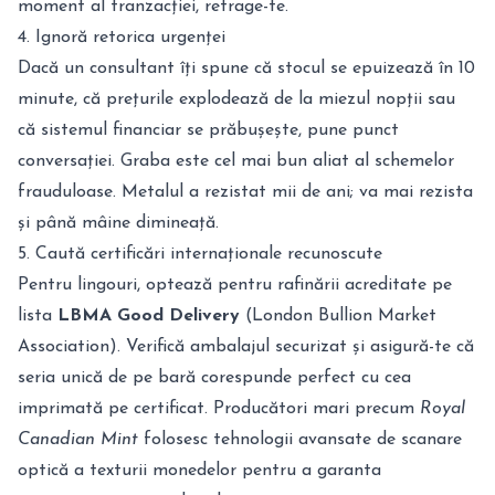
moment al tranzacției, retrage-te.
4. Ignoră retorica urgenței
Dacă un consultant îți spune că stocul se epuizează în 10
minute, că prețurile explodează de la miezul nopții sau
că sistemul financiar se prăbușește, pune punct
conversației. Graba este cel mai bun aliat al schemelor
frauduloase. Metalul a rezistat mii de ani; va mai rezista
și până mâine dimineață.
5. Caută certificări internaționale recunoscute
Pentru lingouri, optează pentru rafinării acreditate pe
lista
LBMA Good Delivery
(London Bullion Market
Association). Verifică ambalajul securizat și asigură-te că
seria unică de pe bară corespunde perfect cu cea
imprimată pe certificat. Producători mari precum
Royal
Canadian Mint
folosesc tehnologii avansate de scanare
optică a texturii monedelor pentru a garanta