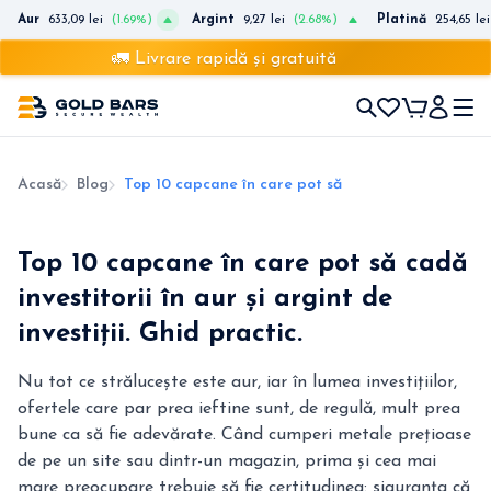
Aur
633,09 lei
(1.69%)
Argint
9,27 lei
(2.68%)
Platină
254,65 lei
🚛 Livrare rapidă și gratuită
Acasă
Blog
Top 10 capcane în care pot să cadă investitorii în a
Top 10 capcane în care pot să cadă
investitorii în aur și argint de
investiții. Ghid practic.
Nu tot ce strălucește este aur, iar în lumea investițiilor,
ofertele care par prea ieftine sunt, de regulă, mult prea
bune ca să fie adevărate. Când cumperi metale prețioase
de pe un site sau dintr-un magazin, prima și cea mai
mare preocupare trebuie să fie certitudinea: siguranța că