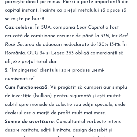
pornește direct pe minus. Pierzi o parte importantă din
capital instant, înainte ca prețul metalului să apuce să
se miște pe bursă.
Caz celebru:
În SUA, compania
Lear Capital
a fost
acuzată de comisioane ascunse de până la 33%, iar
Red
Rock Secured
de adaosuri nedeclarate de 120%-134%. În
România, OUG 34 și Legea 363 obligă comercianții să
afișeze prețul total clar.
2. ”Împingerea” clientului spre produse „semi-
numismatice”
Cum funcționează:
Vii pregătit să cumperi aur simplu
de investiție (bullion) pentru siguranță și ești mutat
subtil spre monede de colecție sau ediții speciale, unde
dealerul are o marjă de profit mult mai mare.
Semne de avertizare:
Consultantul vorbește intens
despre raritate, ediții limitate, design deosebit și