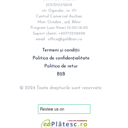
J05/2103/2018

str. Ogorului , nr. 171

Centrul Comercial Auchan

Mun. Oradea , jud, Bihor

Program Luni-Vineri 10:00-16:00

Suport clienti: +40775258698

email : 
office@goldbars.ro
Termeni și condiții
Politica de confidențialitate
Politica de retur
B2B
© 2024 Toate drepturile sunt rezervate.