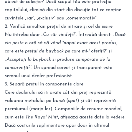
obiect de colecție? Dacă scopul tău este protecția
capitalului, elimină din start din discuție tot ce conține
cuvintele „rar”, „exclusiv” sau „comemorativ”.
2. Verifică simultan prețul de intrare și cel de ieșire
Nu întreba doar
„Cu cât vindeți?”
. Întreabă direct:
„Dacă
vin peste o oră să vă vând înapoi exact acest produs,
care este prețul de buyback pe care mi-l oferiți?”
și
„Acceptați la buyback și produse cumpărate de la
concurență?”
. Un spread corect și transparent este
semnul unui dealer profesionist.
3. Separă prețul în componente clare
Cere dealerului să îți arate cât din preț reprezintă
valoarea metalului pe bursă (
spot
) și cât reprezintă
premiumul (marja lor). Companiile de renume mondial,
cum este
The Royal Mint
, afișează aceste date la vedere.
Dacă costurile suplimentare apar doar în ultimul