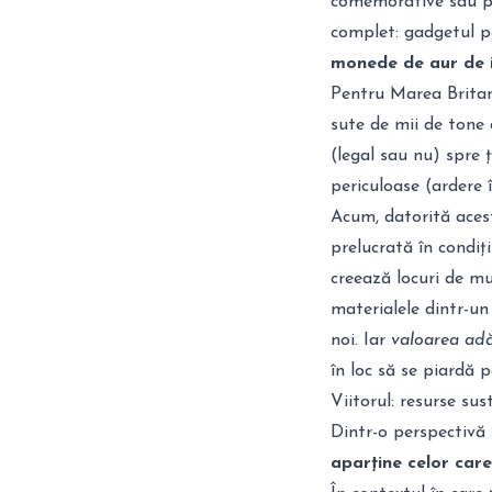
comemorative sau poa
complet: gadgetul pe
monede de aur de i
Pentru Marea Britani
sute de mii de tone
(legal sau nu) spre ț
periculoase (ardere î
Acum, datorită acest
prelucrată în condiț
creează locuri de mun
materialele dintr-un
noi. Iar
valoarea ad
în loc să se piardă 
Viitorul: resurse sus
Dintr-o perspectivă
aparține celor care