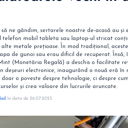
să ne gândim, sertarele noastre de-acasă au și e
l telefon mobil tableta sau laptop-ul stricat conți
i alte metale prețioase. În mod tradițional, acest
apa de gunoi sau erau dificil de recuperat. Însă,
Mint (Monetăria Regală) a deschis o facilitate r
n deșeuri electronice, inaugurând o nouă eră în r
 doar o poveste despre tehnologie, ci despre cu
esurselor și crea valoare din lucrurile aruncate.
lad
în data de 26.07.2025