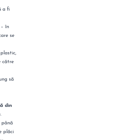
ă a fi
 – în
care se
(plastic,
e către
jung să
ă din
ă
.
a până
e plăci