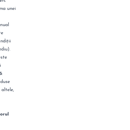
erc
rma unei
anual
te
ndiții
ediu).
este
i
ă
:
oduse
altele,
torul