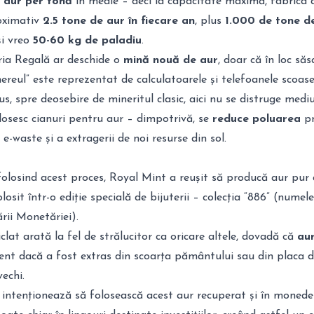
e aur per tonă
în medie
– deci la capacitate maximă, fabrica 
oximativ
2.5 tone de aur în fiecare an
, plus
1.000 de tone d
i vreo
50-60 kg de paladiu
.
ia Regală ar deschide o
mină nouă de aur
, doar că în loc să
inereul” este reprezentat de calculatoarele și telefoanele scoas
plus, spre deosebire de mineritul clasic, aici nu se distruge mediu
losesc cianuri pentru aur – dimpotrivă, se
reduce poluarea
pr
e e-waste și a extragerii de noi resurse din sol.
 folosind acest proces, Royal Mint a reușit să producă aur pur
olosit într-o ediție specială de bijuterii – colecția “886” (numel
ării Monetăriei).
iclat arată la fel de strălucitor ca oricare altele, dovadă că
aur
erent dacă a fost extras din scoarța pământului sau din placa 
echi.
 intenționează să folosească acest aur recuperat și în monede