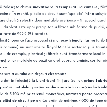
ă folosește
chimie inovatoare la temperatura camerei
, făr
ncinse
. În esență, plăcile de circuit sunt “spălate” într-o soluție
are dizolvă
selectiv
doar metalele prețioase – în special aurul
ul dizolvat este apoi precipitat și filtrat sub formă de pudră, 
ritate de 999,9 (24 carate)
.
olosită, ceea ce face procesul și mai
eco-friendly
. Iar resturile 
ale comune) nu sunt irosite: Royal Mint le sortează și le trimit
re – de exemplu, plasticul și fibrele sunt transformate local în
rucție
, iar metalele de bază ca oțel, cupru, aluminiu, cositor a
strie
.
erare a aurului din deșeuri electronice
a dat în folosință la Llantrisant, în Țara Galilor,
prima fabric
erării metalelor prețioase din e-waste la scară industrial
lă de 3.700 m² pe terenul monetăriei, unitatea poate proces
 plăci de circuit pe an
. Ca ordin de mărime, 4.000 de tone d