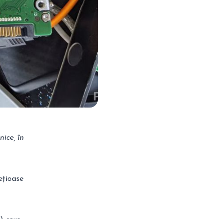
ice, în
ețioase