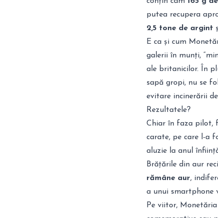
conțin cam
165 g d
putea recupera apr
2,5 tone de argint
ș
E ca și cum Monetăr
galerii în munți, “m
ale britanicilor. În 
sapă gropi, nu se fo
evitare incinerării d
Rezultatele?
Chiar în faza pilot,
carate, pe care l-a f
aluzie la anul înființ
Brățările din aur rec
rămâne aur
, indif
a unui smartphone v
Pe viitor, Monetăria