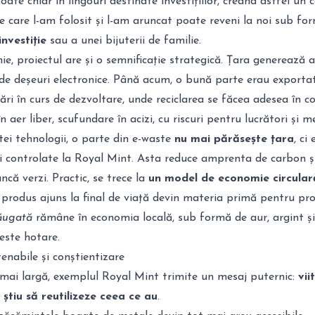
te chiar în lingouri destinate investițiilor, creând astfel un c
 care l-am folosit și l-am aruncat poate reveni la noi sub fo
nvestiție
sau a unei bijuterii de familie.
e, proiectul are și o semnificație strategică. Țara generează 
 de deșeuri electronice. Până acum, o bună parte erau exporta
ări în curs de dezvoltare, unde reciclarea se făcea adesea în co
n aer liber, scufundare în acizi, cu riscuri pentru lucrători și m
ei tehnologii, o parte din e-waste
nu mai părăsește țara
, ci 
ii controlate la Royal Mint. Asta reduce amprenta de carbon ș
că verzi. Practic, se trece la
un model de economie circular
 produs ajuns la final de viață devin materia primă pentru pr
ăugată
rămâne în economia locală, sub formă de aur, argint și 
peste hotare.
tenabile și conștientizare
 mai largă, exemplul Royal Mint trimite un mesaj puternic:
vii
 știu să reutilizeze ceea ce au
.