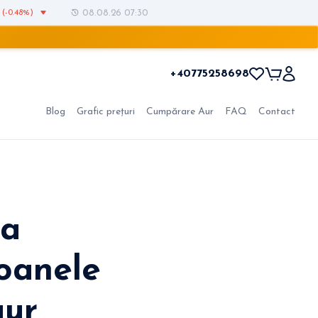
(-0.48%)
08.08.26 07:30
+40775258698
Blog
Grafic prețuri
Cumpărare Aur
FAQ
Contact
ia
oanele
aur