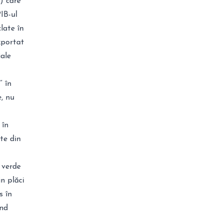
) care
IB-ul
late în
xportat
iale
” în
e, nu
 în
te din
 verde
n plăci
s în
ând