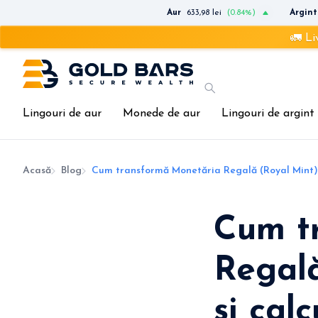
Aur
633,98 lei
(0.84%)
Argint
🚛 Livrare rapi
Lingouri de aur
Monede de aur
Lingouri de argint
Acasă
Blog
Cum transformă Monetăria Regală (Royal Mint) t
Cum t
Regală
și cal