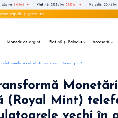
9,29 lei
(-0.5%)
Platină
253,59 lei
(-1.57%)
Paladiu
201,46 lei
dă și gratuită
Monede de argint
Platină și Paladiu
Accesorii
elefoanele și calculatoarele vechi în aur pur?
ransformă Monetăr
 (Royal Mint) telef
culatoarele vechi în 