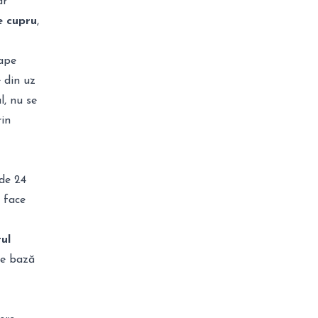
ar
e cupru
,
sape
e din uz
l, nu se
in
 de 24
e face
ul
de bază