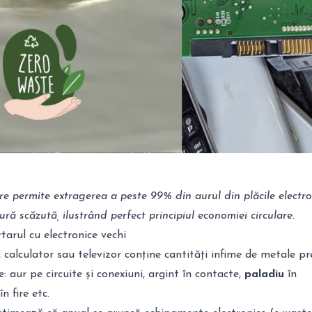
e permite extragerea a peste 99% din aurul din plăcile electron
ră scăzută, ilustrând perfect principiul economiei circulare.
tarul cu electronice vechi
calculator sau televizor conține cantități infime de metale pr
: aur pe circuite și conexiuni, argint în contacte,
paladiu
în
n fire etc.