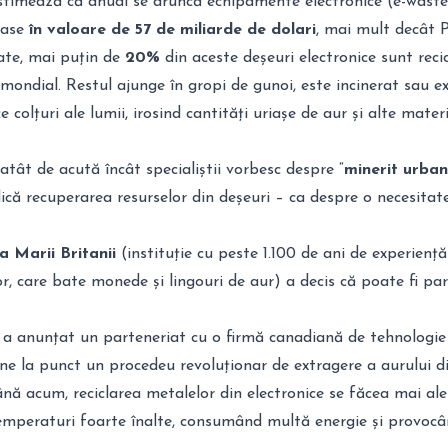
estimează că anual se aruncă echipamente electronice (e-waste
oase
în valoare de 57 de miliarde de dolari
, mai mult decât P
ate, mai puțin de
20%
din aceste deșeuri electronice sunt recic
 mondial
. Restul ajunge în gropi de gunoi, este incinerat sau e
ce colțuri ale lumii, irosind cantități uriașe de aur și alte mater
tât de acută încât specialiștii vorbesc despre “
minerit urban
ică recuperarea resurselor din deșeuri – ca despre o necesitat
 Marii Britanii
(instituție cu peste 1.100 de ani de experiență
r, care bate monede și lingouri de aur) a decis că poate fi par
 a anunțat un parteneriat cu o firmă canadiană de tehnologie
ne la punct un procedeu revoluționar de extragere a aurului di
ână acum, reciclarea metalelor din electronice se făcea mai ale
 temperaturi foarte înalte, consumând multă energie și provoc