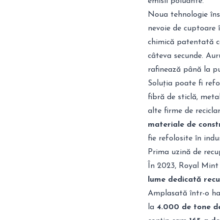
emisii poluante.
Noua tehnologie îns
nevoie de cuptoare î
chimică patentată c
câteva secunde
. Aur
rafinează până la pu
Soluția poate fi ref
fibră de sticlă, met
alte firme de recicla
materiale de const
fie refolosite în indu
Prima uzină de recup
În 2023, Royal Mint 
lume dedicată recup
Amplasată într-o ha
la
4.000 de tone de