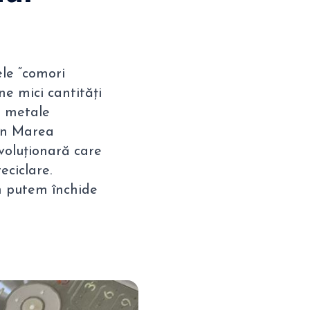
le “comori
ne mici cantități
e metale
 în Marea
evoluționară care
eciclare.
m putem închide