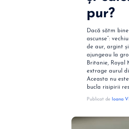
pur?
Dacă sătm bine 
ascunse”: vechiu
de aur, argint ș
ajungeau la gro
Britanie, Royal 
extrage aurul di
Aceasta nu este
bucla risipirii r
Publicat de
Ioana V