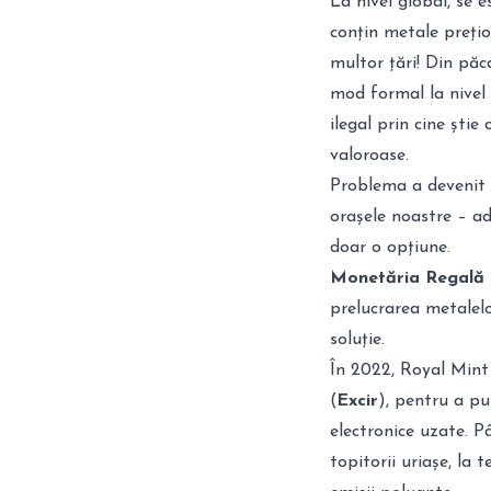
La nivel global, se 
conțin metale preți
multor țări
! Din păc
mod formal la nivel
ilegal prin cine știe 
valoroase.
Problema a devenit a
orașele noastre – ad
doar o opțiune.
Monetăria Regală a
prelucrarea metalelo
soluție.
În 2022, Royal Mint
(
Excir
), pentru a pu
electronice uzate. P
topitorii uriașe, la