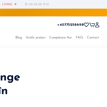
i
(-0.16%)
08.08.26 17:10
+40775258698
Blog
Grafic prețuri
Cumpărare Aur
FAQ
Contact
inge
în