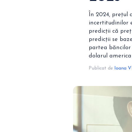
În 2024, prețul 
incertitudinilo
predicții că pre
predicții se ba
partea băncilor 
dolarul america
Publicat de
Ioana V