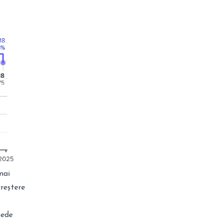
mai
creștere
pede