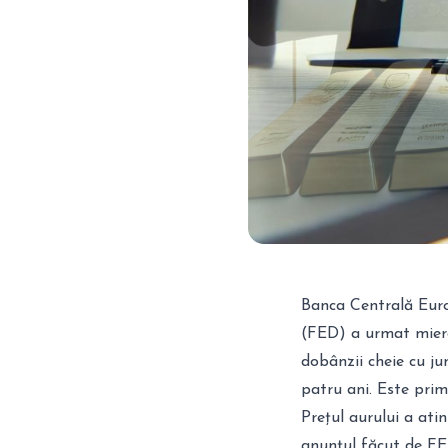
Banca Centrală Euro
(FED) a urmat miercu
dobânzii cheie cu ju
patru ani. Este prim
Prețul aurului a at
anunțul făcut de FE