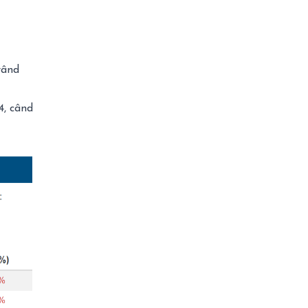
rând
24, când