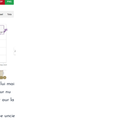
elui mai
aur nu
 aur la
e uncie