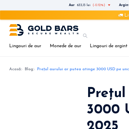
Aur
633,13 lei
(-0.12%)
Argin
🚛 Livrare rap
Lingouri de aur
Monede de aur
Lingouri de argint
Acasă
Blog
Prețul aurului ar putea atinge 3000 USD pe unc
Prețul
3000 
2025