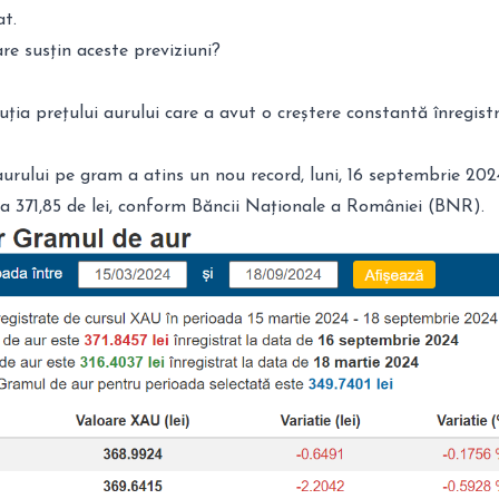
at.
are susțin aceste previziuni?
luția prețului aurului care a avut o creștere constantă înregist
aurului pe gram
a atins un nou record, luni, 16 septembrie 20
a 371,85 de lei, conform Băncii Naționale a României (BNR).