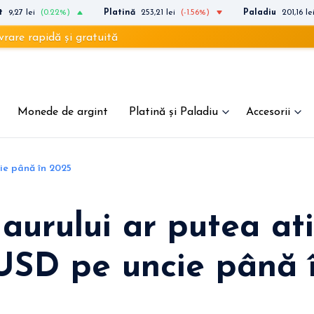
t
9,27 lei
(0.22%)
Platină
253,21 lei
(-1.56%)
Paladiu
201,16 le
idă și gratuită
Monede de argint
Platină și Paladiu
Accesorii
ie până în 2025
 aurului ar putea at
USD pe uncie până 