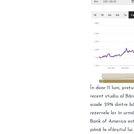
În doar 11 luni, preț
recent studiu al Băn
scade. 29% dintre bă
rezervele lor în urmă
Bank of America est
până la sfârșitul lu