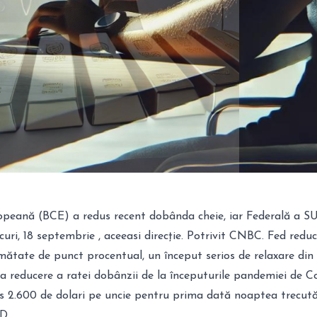
peană (BCE) a redus recent dobânda cheie, iar Federală a S
ri, 18 septembrie , aceeasi direcție. Potrivit
CNBC
. Fed redu
mătate de punct procentual, un început serios de relaxare din 
a reducere a ratei dobânzii de la începuturile pandemiei de Co
ins 2.600 de dolari pe uncie pentru prima dată noaptea trecut
D.