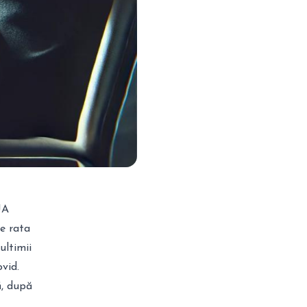
UA
ce rata
ultimii
vid.
ă, după