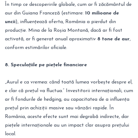
În timp ce descoperirile globale, cum ar fi zăcământul de
aur din Guiana Franceză (estimare:
10 milioane de
uncii
), influențează oferta, România a pierdut din
producție. Mina de la Roșia Montană, dacă ar fi fost
activată, ar fi generat anual aproximativ
8 tone de aur
,
conform estimărilor oficiale.
8. Speculațiile pe piețele financiare
„Aurul e ca vremea: când toată lumea vorbește despre el,
e clar că prețul va fluctua.” Investitorii internaționali, cum
ar fi fondurile de hedging, au capacitatea de a influența
prețul prin achiziții masive sau vânzări rapide. În
România, aceste efecte sunt mai degrabă indirecte, dar
piețele internaționale au un impact clar asupra prețului
local.