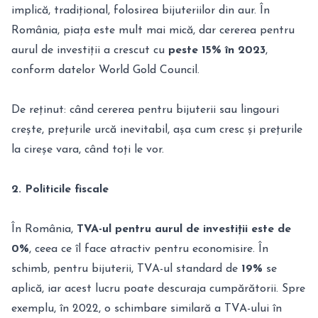
implică, tradițional, folosirea bijuteriilor din aur. În
România, piața este mult mai mică, dar cererea pentru
aurul de investiții a crescut cu
peste 15% în 2023
,
conform datelor World Gold Council.
De reținut: când cererea pentru bijuterii sau lingouri
crește, prețurile urcă inevitabil, așa cum cresc și prețurile
la cireșe vara, când toți le vor.
2. Politicile fiscale
În România,
TVA-ul pentru aurul de investiții este de
0%
, ceea ce îl face atractiv pentru economisire. În
schimb, pentru bijuterii, TVA-ul standard de
19%
se
aplică, iar acest lucru poate descuraja cumpărătorii. Spre
exemplu, în 2022, o schimbare similară a TVA-ului în