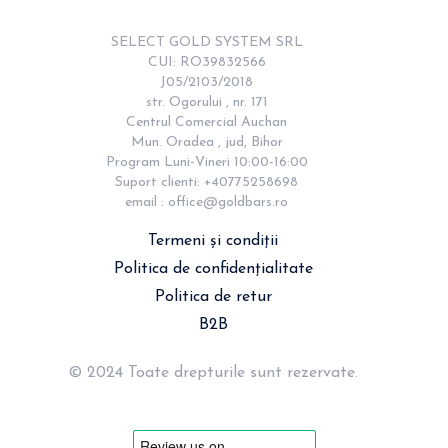
SELECT GOLD SYSTEM SRL

CUI: RO39832566

J05/2103/2018

str. Ogorului , nr. 171

Centrul Comercial Auchan

Mun. Oradea , jud, Bihor

Program Luni-Vineri 10:00-16:00

Suport clienti: +40775258698

email : 
office@goldbars.ro
Termeni și condiții
Politica de confidențialitate
Politica de retur
B2B
© 2024 Toate drepturile sunt rezervate.