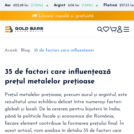
Aur
622,98 lei
(3.02%)
Argint
9,06 lei
(1.84%)
Platină
257,53 le
🚛 Livrare rapidă și gratuită
Acasă
Blog
35 de factori care influențează prețul metalelor p
35 de factori care influențează
prețul metalelor prețioase
Prețul metalelor prețioase, precum aurul și argintul, este
rezultatul unui echilibru delicat între numeroși factori
globali și locali. De la cererea pentru bijuterii în India,
până la politicile fiscale și economice din România,
fiecare element contribuie la formarea prețului final. În
acest articol, vom analiza în detaliu 35 de factori care