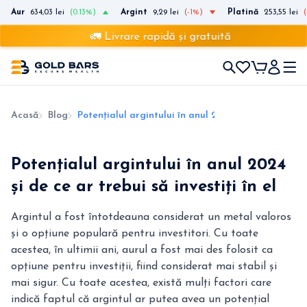
Aur
634,03 lei
(0.13%)
Argint
9,29 lei
(-1%)
Platină
253,55 lei
🚛 Livrare rapidă și gratuită
Acasă
Blog
Potențialul argintului în anul 2024 și de ce ar trebui
Potențialul argintului în anul 2024
și de ce ar trebui să investiți în el
Argintul a fost întotdeauna considerat un metal valoros
și o opțiune populară pentru investitori. Cu toate
acestea, în ultimii ani, aurul a fost mai des folosit ca
opțiune pentru investiții, fiind considerat mai stabil și
mai sigur. Cu toate acestea, există mulți factori care
indică faptul că argintul ar putea avea un potențial