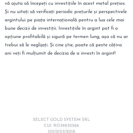
vă ajuta să începeți cu investițiile în acest metal prețios.
Și nu uitați să verificați periodic prețurile și perspectivele
argintului pe piața internațională pentru a lua cele mai
bune decizii de investiții. Investițiile în argint pot fi o
opțiune profitabilă și sigură pe termen lung, așa că nu ar
trebui să le neglijați. Și cine știe, poate că peste câțiva
ani veți fi mulțumit de decizia de a investi în argint!
SELECT GOLD SYSTEM SRL

CUI: RO39832566

J05/2103/2018
