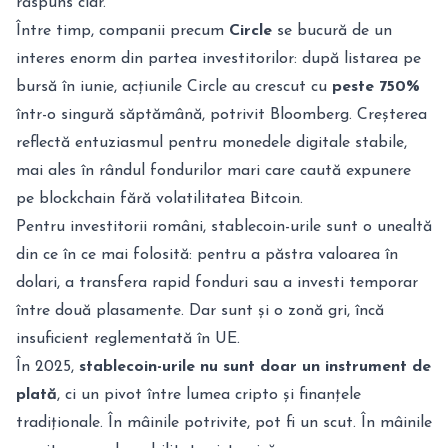
răspuns clar.
Între timp, companii precum
Circle
se bucură de un
interes enorm din partea investitorilor: după listarea pe
bursă în iunie, acțiunile Circle au crescut cu
peste 750%
într-o singură săptămână, potrivit Bloomberg. Creșterea
reflectă entuziasmul pentru monedele digitale stabile,
mai ales în rândul fondurilor mari care caută expunere
pe blockchain fără volatilitatea Bitcoin.
Pentru investitorii români, stablecoin-urile sunt o unealtă
din ce în ce mai folosită: pentru a păstra valoarea în
dolari, a transfera rapid fonduri sau a investi temporar
între două plasamente. Dar sunt și o zonă gri, încă
insuficient reglementată în UE.
În 2025,
stablecoin-urile nu sunt doar un instrument de
plată
, ci un pivot între lumea cripto și finanțele
tradiționale. În mâinile potrivite, pot fi un scut. În mâinile