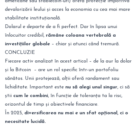
americane sau stablecoin-uri) oferă protecție împotriva
devalorizării leului și acces la economia cu cea mai mare
stabilitate instituțională.
Dolarul e departe de a fi perfect. Dar în lipsa unui
înlocuitor credibil,
rămâne coloana vertebrală a
investițiilor globale
– chiar și atunci când tremură.
CONCLUZIE
Fiecare activ analizat în acest articol – de la aur la dolar
și la Bitcoin – are un rol specific într-un portofoliu
sănătos. Unii protejează, alții oferă randament sau
lichiditate. Important este
nu să alegi unul singur
, ci să
știi
cum le combini
, în funcție de toleranța ta la risc,
orizontul de timp și obiectivele financiare.
În 2025,
diversificarea nu mai e un sfat opțional, ci o
necesitate lucidă.