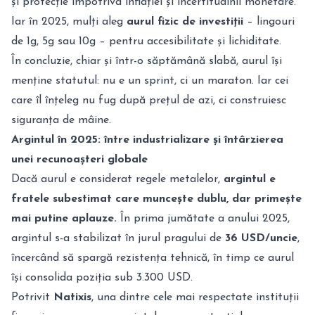
și protecție împotriva inflației și incertitudinii monetare.
Iar în 2025, mulți aleg
aurul fizic de investiții
– lingouri
de 1g, 5g sau 10g – pentru accesibilitate și lichiditate.
În concluzie, chiar și într-o săptămână slabă, aurul își
menține statutul: nu e un sprint, ci un maraton. Iar cei
care îl înțeleg nu fug după prețul de azi, ci construiesc
siguranța de mâine.
Argintul în 2025: între industrializare și întârzierea
unei recunoașteri globale
Dacă aurul e considerat regele metalelor,
argintul e
fratele subestimat care muncește dublu, dar primește
mai putine aplauze.
În prima jumătate a anului 2025,
argintul s-a stabilizat în jurul pragului de
36 USD/uncie
,
încercând să spargă rezistența tehnică, în timp ce aurul
își consolida poziția sub 3.300 USD.
Potrivit
Natixis
, una dintre cele mai respectate instituții