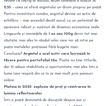
fiecare 1% câștig al aurului, acum corelația a scăzut la
0,55
– ceea ce oferă argintului un drum propriu pe piață.
Pentru investitorii români, argintul devine un activ de
echilibru – mai accesibil decât aurul, cu un potențial de
apreciere ridicat și susținut de dinamici economice reale.
Lingourile și monedele de
1 oz sau 100g
devin tot mai
căutate, mai ales în rândul celor care vor să intre pe
piața metalelor prețioase fără bugete mari.
Concluzia?
Argintul e acel activ care lucrează în
tăcere pentru portofoliul tău.
Poate nu ține titlurile,
dar îți aduce stabilitate și oportunitate, mai ales într-o
lume care respiră din ce în ce mai mult prin panouri
solare.
Platina în 2025: explozie de preț și reintrarea în
lumina reflectoarelor
Într-o piață dominată de discuțiile despre aur și