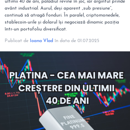
ultimii 40 de ani, paladiul revine în joc, iar argintul prinde
avânt industrial. Aurul, deși aparent „sub presiune”,
continuă să atragă fonduri. În paralel, criptomonedele,
stablecoin-urile și dolarul își negociază dinamic poziția
într-un portofoliu diversificat.
Publicat de
Ioana Vlad
în data de 01.07.2025