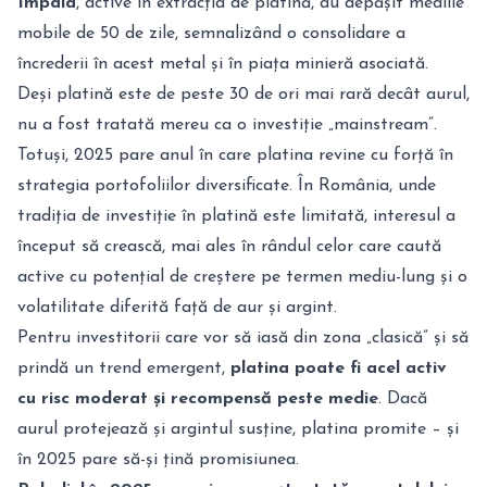
Impala
, active în extracția de platină, au depășit mediile
mobile de 50 de zile, semnalizând o consolidare a
încrederii în acest metal și în piața minieră asociată.
Deși platină este de peste 30 de ori mai rară decât aurul,
nu a fost tratată mereu ca o investiție „mainstream”.
Totuși, 2025 pare anul în care platina revine cu forță în
strategia portofoliilor diversificate. În România, unde
tradiția de investiție în platină este limitată, interesul a
început să crească, mai ales în rândul celor care caută
active cu potențial de creștere pe termen mediu-lung și o
volatilitate diferită față de aur și argint.
Pentru investitorii care vor să iasă din zona „clasică” și să
prindă un trend emergent,
platina poate fi acel activ
cu risc moderat și recompensă peste medie
. Dacă
aurul protejează și argintul susține, platina promite – și
în 2025 pare să-și țină promisiunea.