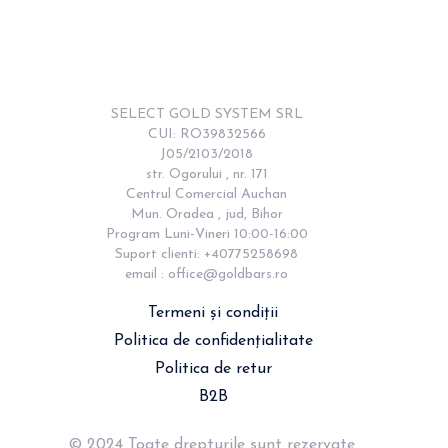
SELECT GOLD SYSTEM SRL

CUI: RO39832566

J05/2103/2018

str. Ogorului , nr. 171

Centrul Comercial Auchan

Mun. Oradea , jud, Bihor

Program Luni-Vineri 10:00-16:00

Suport clienti: +40775258698

email : 
office@goldbars.ro
Termeni și condiții
Politica de confidențialitate
Politica de retur
B2B
© 2024 Toate drepturile sunt rezervate.