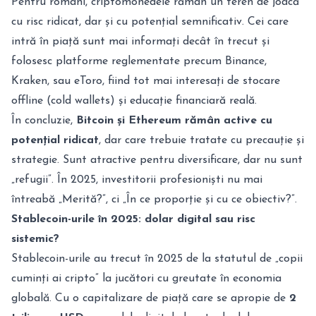
Pentru români, criptomonedele rămân un teren de joacă
cu risc ridicat, dar și cu potențial semnificativ. Cei care
intră în piață sunt mai informați decât în trecut și
folosesc platforme reglementate precum Binance,
Kraken, sau eToro, fiind tot mai interesați de stocare
offline (cold wallets) și educație financiară reală.
În concluzie,
Bitcoin și Ethereum rămân active cu
potențial ridicat
, dar care trebuie tratate cu precauție și
strategie. Sunt atractive pentru diversificare, dar nu sunt
„refugii”. În 2025, investitorii profesioniști nu mai
întreabă „Merită?”, ci „În ce proporție și cu ce obiectiv?”.
Stablecoin-urile în 2025: dolar digital sau risc
sistemic?
Stablecoin-urile au trecut în 2025 de la statutul de „copii
cuminți ai cripto” la jucători cu greutate în economia
globală. Cu o capitalizare de piață care se apropie de
2