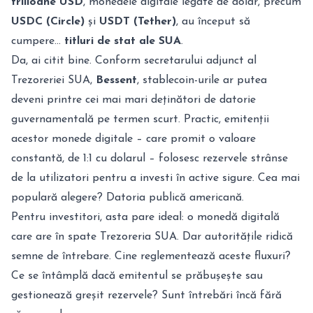
trilioane USD
, monedele digitale legate de dolar, precum
USDC (Circle)
și
USDT (Tether)
, au început să
cumpere...
titluri de stat ale SUA
.
Da, ai citit bine. Conform secretarului adjunct al
Trezoreriei SUA,
Bessent
, stablecoin-urile ar putea
deveni printre cei mai mari deținători de datorie
guvernamentală pe termen scurt. Practic, emitenții
acestor monede digitale – care promit o valoare
constantă, de 1:1 cu dolarul – folosesc rezervele strânse
de la utilizatori pentru a investi în active sigure. Cea mai
populară alegere? Datoria publică americană.
Pentru investitori, asta pare ideal: o monedă digitală
care are în spate Trezoreria SUA. Dar autoritățile ridică
semne de întrebare. Cine reglementează aceste fluxuri?
Ce se întâmplă dacă emitentul se prăbușește sau
gestionează greșit rezervele? Sunt întrebări încă fără