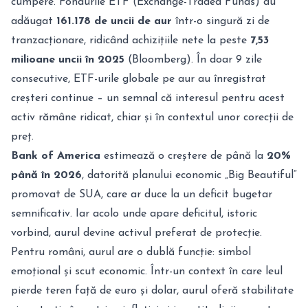
cumpere. Fondurile ETF (Exchange-Traded Funds) au
adăugat
161.178 de uncii de aur
într-o singură zi de
tranzacționare, ridicând achizițiile nete la peste
7,53
milioane uncii în 2025
(Bloomberg). În doar 9 zile
consecutive, ETF-urile globale pe aur au înregistrat
creșteri continue – un semnal că interesul pentru acest
activ rămâne ridicat, chiar și în contextul unor corecții de
preț.
Bank of America
estimează o creștere de până la
20%
până în 2026
, datorită planului economic „Big Beautiful”
promovat de SUA, care ar duce la un deficit bugetar
semnificativ. Iar acolo unde apare deficitul, istoric
vorbind, aurul devine activul preferat de protecție.
Pentru români, aurul are o dublă funcție: simbol
emoțional și scut economic. Într-un context în care leul
pierde teren față de euro și dolar, aurul oferă stabilitate