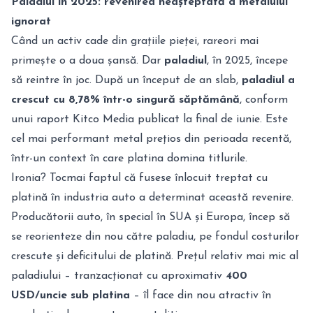
Paladiul în 2025: revenirea neașteptată a metalului
ignorat
Când un activ cade din grațiile pieței, rareori mai
primește o a doua șansă. Dar
paladiul
, în 2025, începe
să reintre în joc. După un început de an slab,
paladiul a
crescut cu 8,78% într-o singură săptămână
, conform
unui raport Kitco Media publicat la final de iunie. Este
cel mai performant metal prețios din perioada recentă,
într-un context în care platina domina titlurile.
Ironia? Tocmai faptul că fusese înlocuit treptat cu
platină în industria auto a determinat această revenire.
Producătorii auto, în special în SUA și Europa, încep să
se reorienteze din nou către paladiu, pe fondul costurilor
crescute și deficitului de platină. Prețul relativ mai mic al
paladiului – tranzacționat cu aproximativ
400
USD/uncie sub platina
– îl face din nou atractiv în