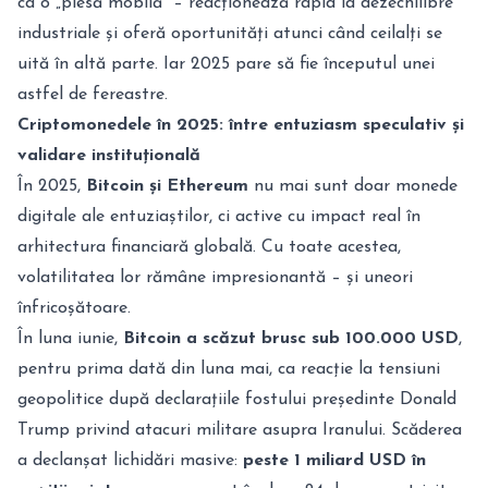
ca o „piesă mobilă” – reacționează rapid la dezechilibre
industriale și oferă oportunități atunci când ceilalți se
uită în altă parte. Iar 2025 pare să fie începutul unei
astfel de fereastre.
Criptomonedele în 2025: între entuziasm speculativ și
validare instituțională
În 2025,
Bitcoin și Ethereum
nu mai sunt doar monede
digitale ale entuziaștilor, ci active cu impact real în
arhitectura financiară globală. Cu toate acestea,
volatilitatea lor rămâne impresionantă – și uneori
înfricoșătoare.
În luna iunie,
Bitcoin a scăzut brusc sub 100.000 USD
,
pentru prima dată din luna mai, ca reacție la tensiuni
geopolitice după declarațiile fostului președinte Donald
Trump privind atacuri militare asupra Iranului. Scăderea
a declanșat lichidări masive:
peste 1 miliard USD în