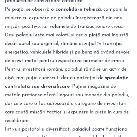
producția de convertoare catalitice.
Pe piață, se observă o
consolidare tehnică
: companiile
miniere cu expunere pe paladiu înregistrează din nou
mișcări pozitive, iar volumele de tranzacționare cresc.
Deși paladiul este mai volatil și are o piață mai îngustă
decât aurul sau argintul, rămâne esențial în tranziția
energetică, vehiculele hibride și pe benzină având nevoie
de acest metal pentru respectarea normelor de emisii.
Pentru investitorii români, paladiul rămâne un activ de
nișă, mai puțin cunoscut, dar cu potențial de
speculație
controlată sau diversificare
. Puține magazine de
metale prețioase oferă lingouri sau monede din paladiu,
dar cele care o fac adresează o categorie de investitori
care caută mișcări tactice și expunere la piețe în curs de
recalibrare.
Într-un portofoliu diversificat, paladiul poate funcționa