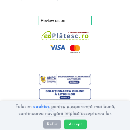
Folosim
cookies
pentru o experiență mai bună,
zvelta.ro
partener tehnic
continuarea navigării implică acceptarea lor.
Refuz
Accept