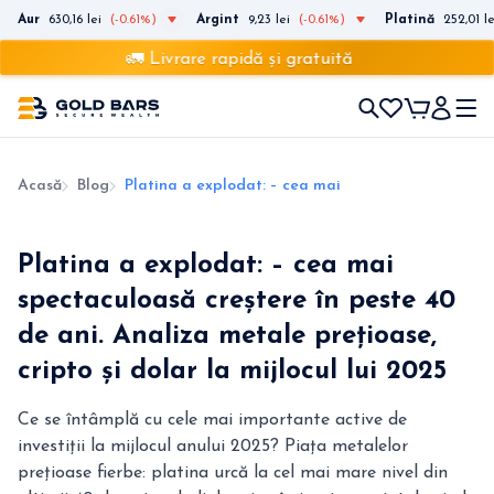
Aur
630,16 lei
(-0.61%)
Argint
9,23 lei
(-0.61%)
Platină
252,01 le
🚛 Livrare rapidă și gratuită
Acasă
Blog
Platina a explodat: – cea mai spectaculoasă creșter
Platina a explodat: – cea mai
spectaculoasă creștere în peste 40
de ani. Analiza metale prețioase,
cripto și dolar la mijlocul lui 2025
Ce se întâmplă cu cele mai importante active de
investiții la mijlocul anului 2025? Piața metalelor
prețioase fierbe: platina urcă la cel mai mare nivel din