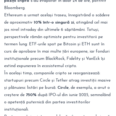
poziții cripto
s-au evaporat în doar 24 de ore, potrivit
Bloomberg.
Ethereum a urmat același traseu, înregistrând o scădere
de aproximativ
10% într-o singură zi
, atingând cel mai
jos nivel intraday din ultimele 6 săptămâni. Totuși,
perspectivele rămân optimiste pentru investitorii pe
termen lung: ETF-urile spot pe Bitcoin și ETH sunt în
curs de aprobare în mai multe țări europene, iar fonduri
instituționale precum BlackRock, Fidelity și VanEck își
extind expunerea în ecosistemul cripto.
În același timp, companiile cripto se reorganizează:
startupuri precum Circle și Tether atrag investiții masive
și plănuiesc listări pe bursă.
Circle
, de exemplu, a avut o
creștere de
750%
după IPO-ul din iunie 2025, semnalând
o apetență puternică din partea investitorilor
instituționali.