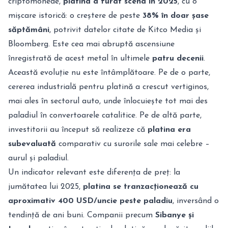
criptomonede,
platina a furat scena în 2025
, cu o
mișcare istorică: o creștere de peste
38% în doar șase
săptămâni
, potrivit datelor citate de Kitco Media și
Bloomberg. Este cea mai abruptă ascensiune
înregistrată de acest metal în ultimele
patru decenii
.
Această evoluție nu este întâmplătoare. Pe de o parte,
cererea industrială pentru platină a crescut vertiginos,
mai ales în sectorul auto, unde înlocuiește tot mai des
paladiul în convertoarele catalitice. Pe de altă parte,
investitorii au început să realizeze că
platina era
subevaluată
comparativ cu surorile sale mai celebre –
aurul și paladiul.
Un indicator relevant este diferența de preț: la
jumătatea lui 2025,
platina se tranzacționează cu
aproximativ 400 USD/uncie peste paladiu
, inversând o
tendință de ani buni. Companii precum
Sibanye și