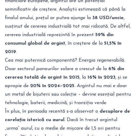
financiare europene, argintul are un potențial
semnificativ de creștere. Analiștii estimează că până la
finalul anului, prețul ar putea ajunge la
38 USD/uncie
,
susținut de cererea industrială tot mai ridicată. De altfel,
cererea industrială reprezintă în prezent
59% din
consumul global de argint
, în creștere de la
51,5% în
2019
.
Cea mai puternică componentă? Energia regenerabilă.
Doar sectorul panourilor solare a crescut de la
6% din
cererea totală de argint în 2015
, la
16% în 2023
, și se
apropie de
20% în 2024–2025
. Argintul nu mai e doar
un metal de bijuterii sau colecție – devine esențial pentru
tehnologie, baterii, medicină, și tranziția verde.
În plus, în perioada recentă s-a observat o
decuplare de
corelația istorică cu aurul
. Dacă în trecut argintul
„urma” aurul, cu o medie de mișcare de 1,5 ori pentru