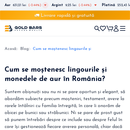
Aur
631,21 lei
(-0.44%)
Argint
9,25 lei
(-0.44%)
Platină
252,43 l
🚛 Livrare rapidă și gratuită
Acasă
Blog
Cum se moștenesc lingourile și monedele de aur 
Cum se moștenesc lingourile și
monedele de aur în România?
Suntem obișnuiți sau nu ni se pare oportun și elegant, să
abordăm subiecte precum moșteniri, testament, avere la
rarele întâlniri cu familia întregită, în care îi onorăm de
obicei pe bunici sau străbunici. Ni se pare de prost gust
să punem întrebări despre ce include sau despre felul în
care își gestionează fiecare averea personală, chiar dacă