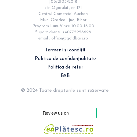
J05/2103/2018

str. Ogorului , nr. 171

Centrul Comercial Auchan

Mun. Oradea , jud, Bihor

Program Luni-Vineri 10:00-16:00

Suport clienti: +40775258698

email : 
office@goldbars.ro
Termeni și condiții
Politica de confidențialitate
Politica de retur
B2B
© 2024 Toate drepturile sunt rezervate.