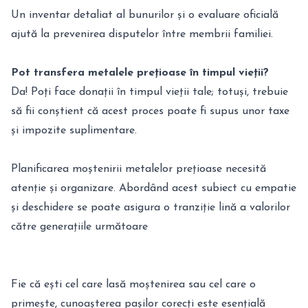
Un inventar detaliat al bunurilor și o evaluare oficială
ajută la prevenirea disputelor între membrii familiei.
Pot transfera metalele prețioase în timpul vieții?
Da! Poți face donații în timpul vieții tale; totuși, trebuie
să fii conștient că acest proces poate fi supus unor taxe
și impozite suplimentare.
Planificarea moștenirii metalelor prețioase necesită
atenție și organizare. Abordând acest subiect cu empatie
și deschidere se poate asigura o tranziție lină a valorilor
către generațiile următoare
Fie că ești cel care lasă moștenirea sau cel care o
primește, cunoașterea pașilor corecți este esențială