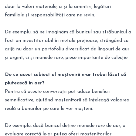
doar la valori materiale, ci și la amintiri, legături
familiale și responsabilități care ne revin.
De exemplu, să ne imaginăm că bunicul sau străbunicul a
fost un investitor abil în metale prețioase, strângând cu
grijă nu doar un portofoliu diversificat de lingouri de aur
și argint, ci și monede rare, piese importante de colecție.
De ce acest subiect al moștenirii n-ar trebui lăsat să
plutească în aer?
Pentru că aceste conversații pot aduce beneficii
semnificative, ajutând moștenitorii să înțeleagă valoarea
reală a bunurilor pe care le vor moșteni.
De exemplu, dacă bunicul deține monede rare de aur, o
evaluare corectă le-ar putea oferi moștenitorilor