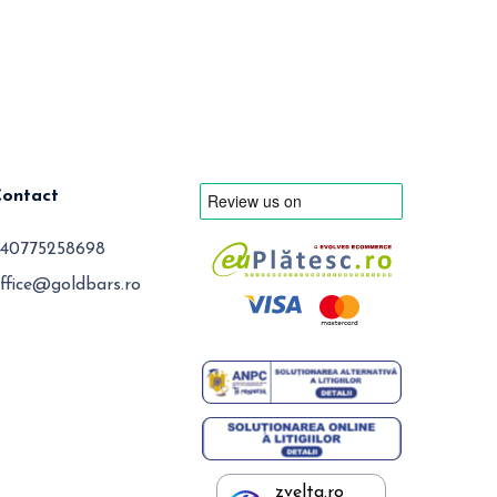
Contact
40775258698
ffice@goldbars.ro
zvelta.ro