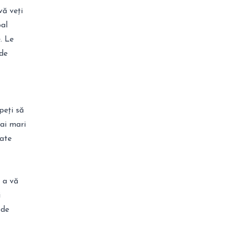
vă veți
pal
. Le
 de
peți să
mai mari
tate
e a vă
i
 de