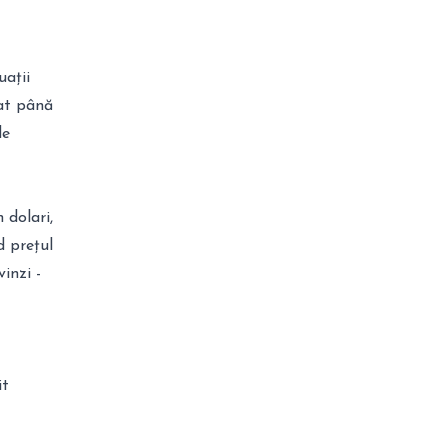
uații
cat până
de
 dolari,
d prețul
inzi -
it