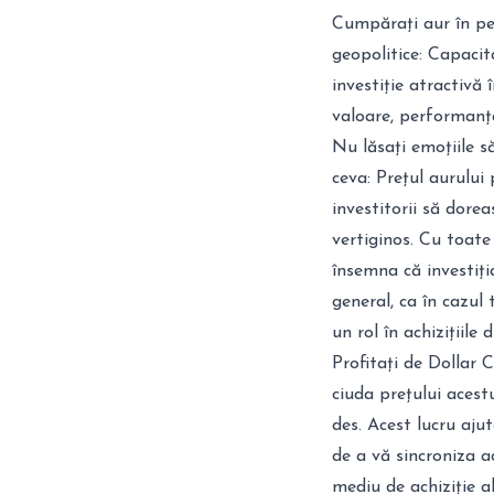
Cumpărați aur în per
geopolitice: Capacita
investiție atractivă
valoare, performanța
Nu lăsați emoțiile 
ceva: Prețul aurului
investitorii să dore
vertiginos. Cu toate
însemna că investiți
general, ca în cazul 
un rol în achizițiil
Profitați de Dollar 
ciuda prețului acest
des. Acest lucru ajut
de a vă sincroniza a
mediu de achiziție al 