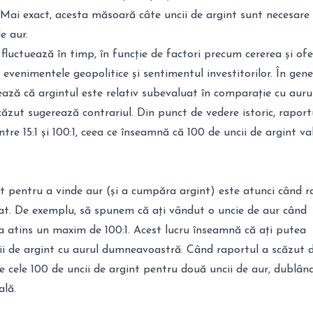
. Mai exact, acesta măsoară câte uncii de argint sunt necesare
e aur.
fluctuează în timp, în funcție de factori precum cererea și ofe
 evenimentele geopolitice și sentimentul investitorilor. În gene
ează că argintul este relativ subevaluat în comparație cu aurul
ăzut sugerează contrariul. Din punct de vedere istoric, raport
ntre 15:1 și 100:1, ceea ce înseamnă că 100 de uncii de argint v
pentru a vinde aur (și a cumpăra argint) este atunci când r
cat. De exemplu, să spunem că ați vândut o uncie de aur când
a atins un maxim de 100:1. Acest lucru înseamnă că ați putea
i de argint cu aurul dumneavoastră. Când raportul a scăzut 
de cele 100 de uncii de argint pentru două uncii de aur, dublân
ală.