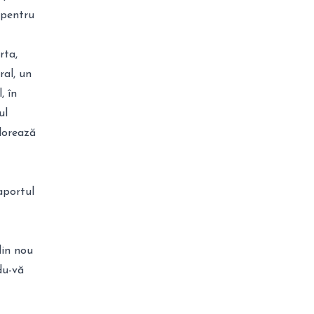
 pentru
rta,
ral, un
, în
ul
alorează
aportul
din nou
du-vă