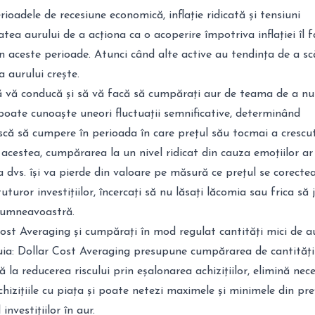
ioadele de recesiune economică, inflație ridicată și tensiuni
tea aurului de a acționa ca o acoperire împotriva inflației îl f
 în aceste perioade. Atunci când alte active au tendința de a s
 aurului crește.
să vă conducă și să vă facă să cumpărați aur de teama de a nu
 poate cunoaște uneori fluctuații semnificative, determinând
ască să cumpere în perioada în care prețul său tocmai a crescu
 acestea, cumpărarea la un nivel ridicat din cauza emoțiilor a
a dvs. își va pierde din valoare pe măsură ce prețul se corectea
tuturor investițiilor, încercați să nu lăsați lăcomia sau frica să 
e dumneavoastră.
Cost Averaging și cumpărați în mod regulat cantități mici de au
uia: Dollar Cost Averaging presupune cumpărarea de cantități 
ă la reducerea riscului prin eșalonarea achizițiilor, elimină nec
chizițiile cu piața și poate netezi maximele și minimele din pre
investițiilor în aur.