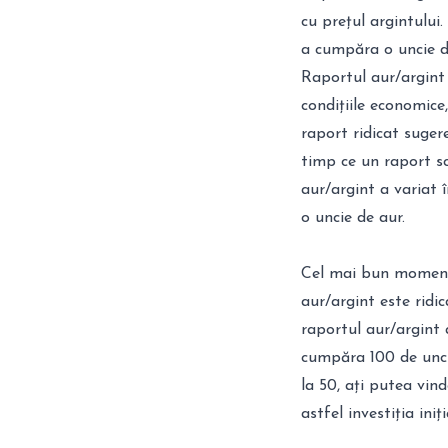
cu prețul argintului
a cumpăra o uncie d
Raportul aur/argint 
condițiile economice,
raport ridicat suger
timp ce un raport sc
aur/argint a variat î
o uncie de aur.
Cel mai bun moment 
aur/argint este ridi
raportul aur/argint 
cumpăra 100 de unci
la 50, ați putea vin
astfel investiția iniți