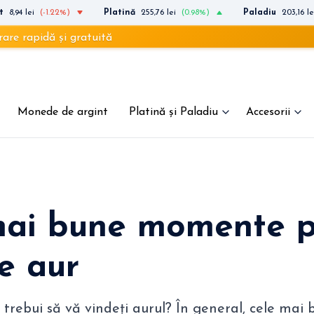
t
8,94 lei
(-1.22%)
Platină
255,76 lei
(0.98%)
Paladiu
203,16 le
dă și gratuită
Monede de argint
Platină și Paladiu
Accesorii
mai bune momente p
e aur
 trebui să vă vindeți aurul? În general, cele ma