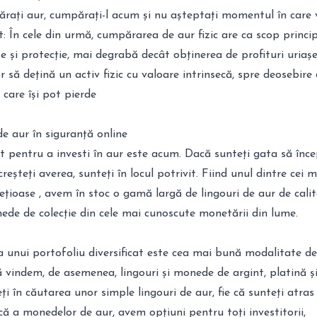
ărați aur, cumpărați-l acum și nu așteptați momentul în care 
at: În cele din urmă, cumpărarea de aur fizic are ca scop princi
te și protecție, mai degrabă decât obținerea de profituri uriașe
r să dețină un activ fizic cu valoare intrinsecă, spre deosebire
, care își pot pierde
e aur în siguranță online
pentru a investi în aur este acum. Dacă sunteți gata să înce
creșteți averea, sunteți în locul potrivit. Fiind unul dintre cei 
ețioase , avem în stoc o gamă largă de lingouri de aur de cali
nede de colecție din cele mai cunoscute monetării din lume.
ea unui portofoliu diversificat este cea mai bună modalitate d
ă vindem, de asemenea, lingouri și monede de argint, platină ș
ți în căutarea unor simple lingouri de aur, fie că sunteți atras
 a monedelor de aur, avem opțiuni pentru toți investitorii,