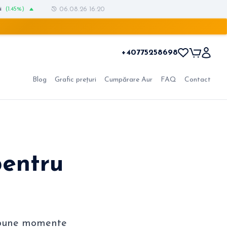
i
(1.45%)
06.08.26 16:20
+40775258698
Blog
Grafic prețuri
Cumpărare Aur
FAQ
Contact
entru
i bune momente