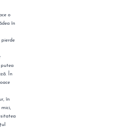
ace o
cădea în
 pierde
t
r putea
ză. În
joace
r, în
mici,
esitatea
țul