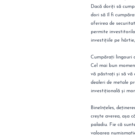
Dacă doriți să cump
dori să îl fi cumpăr
oferirea de securita
permite investitorilo
investițiile pe hârtie
Cumpărați lingouri d
Cel mai bun moment 
vă păstrați și să vă 
dealeri de metale pr
investițională și mo
Bineînțeles, deținer
crește averea, așa c
paladiu. Fie că sunte
valoarea numismatică