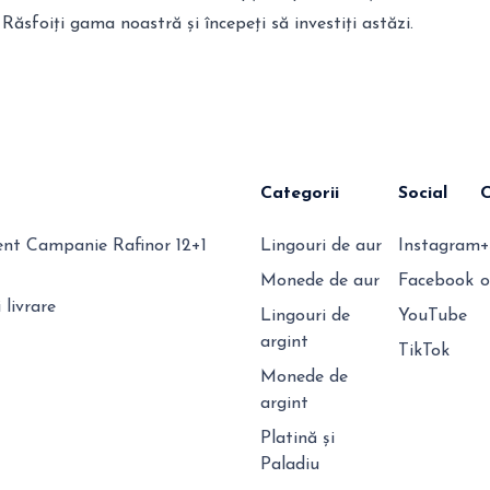
Răsfoiți gama noastră și începeți să investiți astăzi.
Categorii
Social
t Campanie Rafinor 12+1
Lingouri de aur
Instagram
+
Monede de aur
Facebook
o
 livrare
Lingouri de
YouTube
argint
TikTok
Monede de
argint
Platină și
Paladiu