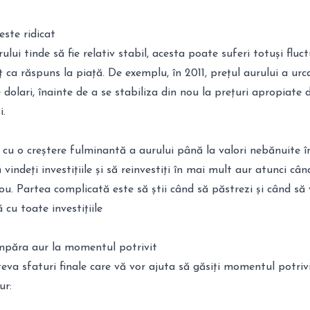
este ridicat
ului tinde să fie relativ stabil, acesta poate suferi totuși fluct
ț ca răspuns la piață. De exemplu, în 2011, prețul aurului a ur
dolari, înainte de a se stabiliza din nou la prețuri apropiate 
i.
cu o creștere fulminantă a aurului până la valori nebănuite în
ă vindeți investițiile și să reinvestiți în mai mult aur atunci cân
ou. Partea complicată este să știi când să păstrezi și când să v
cu toate investițiile
mpăra aur la momentul potrivit
âteva sfaturi finale care vă vor ajuta să găsiți momentul potriv
ur: