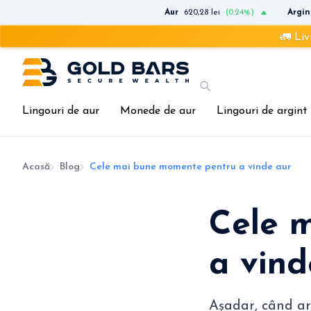
Aur
620,28 lei
(0.24%)
Argin
🚛 Livrare rapi
Lingouri de aur
Monede de aur
Lingouri de argint
Acasă
Blog
Cele mai bune momente pentru a vinde aur
Cele 
a vind
Așadar, când ar