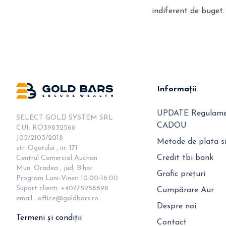
indiferent de buget. 
Informații
UPDATE Regulamen
SELECT GOLD SYSTEM SRL

CADOU
CUI: RO39832566

J05/2103/2018

Metode de plata si
str. Ogorului , nr. 171

Credit tbi bank
Centrul Comercial Auchan

Mun. Oradea , jud, Bihor

Grafic prețuri
Program Luni-Vineri 10:00-16:00

Suport clienti: +40775258698

Cumpărare Aur
email : 
office@goldbars.ro
Despre noi
Termeni și condiții
Contact