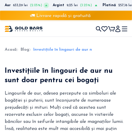
Aur
633,29 lei
(2.05%)
Argint
9,25 lei
(3.25%)
Platină
257,16 le
🚛 Livrare rapidă și gratuită
Acasă
Blog
Investițiile în lingouri de aur nu sunt doar pentru 
Investițiile în lingouri de aur nu
sunt doar pentru cei bogați
Lingourile de aur, adesea percepute ca simboluri ale
bogăției și puterii, sunt înconjurate de numeroase
prejudecăți și mituri. Mulți cred că acestea sunt
rezervate exclusiv celor bogați, ascunse în vistieriile
băncilor sau în seifurile intangibile ale magnaților lumii.
Însă, realitatea este mult mai accesibilă și mai puțin