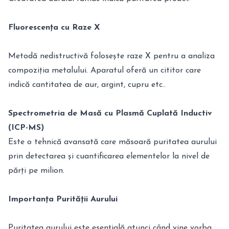
Fluorescența cu Raze X
Metodă nedistructivă folosește raze X pentru a analiza
compoziția metalului. Aparatul oferă un cititor care
indică cantitatea de aur, argint, cupru etc..
Spectrometria de Masă cu Plasmă Cuplată Inductiv
(ICP-MS)
Este o tehnică avansată care măsoară puritatea aurului
prin detectarea și cuantificarea elementelor la nivel de
părți pe milion.
Importanța Purității Aurului
Puritatea aurului este esențială atunci când vine vorba