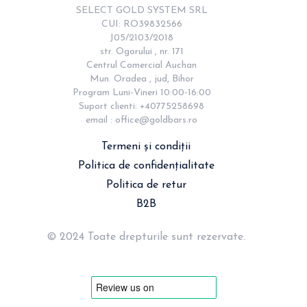
SELECT GOLD SYSTEM SRL

CUI: RO39832566

J05/2103/2018

str. Ogorului , nr. 171

Centrul Comercial Auchan

Mun. Oradea , jud, Bihor

Program Luni-Vineri 10:00-16:00

Suport clienti: +40775258698

email : 
office@goldbars.ro
Termeni și condiții
Politica de confidențialitate
Politica de retur
B2B
© 2024 Toate drepturile sunt rezervate.