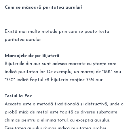
Cum se măsoară puritatea aurului?
Există mai multe metode prin care se poate testa
puritatea aurului:
Marcajele de pe Bijuterii
Bijuteriile din aur sunt adesea marcate cu ștanțe care
indică puritatea lor. De exemplu, un marcaj de "18K" sau
"750" indică faptul că bijuteria conține 75% aur.
Testul la Foc
Aceasta este o metodă tradițională și distructivă, unde o
probă mică de metal este topită cu diverse substanțe
chimice pentru a elimina totul, cu excepția aurului.
Greutatea aurului rămas indică puritatea probei.