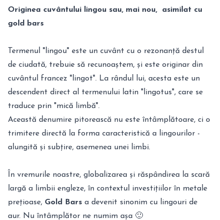
Originea cuvântului lingou sau, mai nou, asimilat cu
gold bars
Termenul "lingou" este un cuvânt cu o rezonanță destul
de ciudată, trebuie să recunoaștem, și este originar din
cuvântul francez "lingot". La rândul lui, acesta este un
descendent direct al termenului latin "lingotus", care se
traduce prin "mică limbă".
Această denumire pitorească nu este întâmplătoare, ci o
trimitere directă la forma caracteristică a lingourilor -
alungită și subțire, asemenea unei limbi.
În vremurile noastre, globalizarea și răspândirea la scară
largă a limbii engleze, în contextul investițiilor în metale
prețioase,
Gold Bars
a devenit sinonim cu lingouri de
aur. Nu întâmplător ne numim așa 🙂