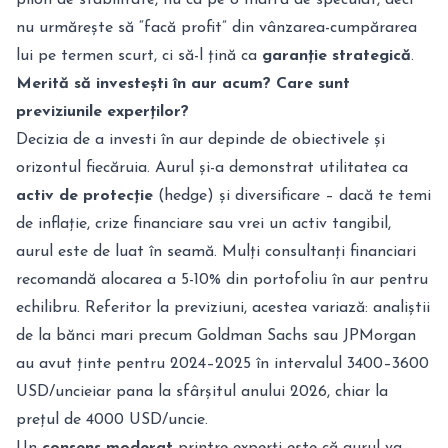
nu urmărește să “facă profit” din vânzarea-cumpărarea
lui pe termen scurt, ci să-l țină ca
garanție strategică
.
Merită să investești în aur acum? Care sunt
previziunile experților?
Decizia de a investi în aur depinde de obiectivele și
orizontul fiecăruia. Aurul și-a demonstrat utilitatea ca
activ de protecție
(hedge) și diversificare – dacă te temi
de inflație, crize financiare sau vrei un activ tangibil,
aurul este de luat în seamă. Mulți consultanți financiari
recomandă alocarea a 5-10% din portofoliu în aur pentru
echilibru. Referitor la previziuni, acestea variază: analiștii
de la bănci mari precum Goldman Sachs sau JPMorgan
au avut ținte pentru 2024–2025 în intervalul 3400–3600
USD/uncieiar pana la sfârșitul anului 2026, chiar la
prețul de 4000 USD/uncie.
Un
consens moderat
printre experți este că aurul va