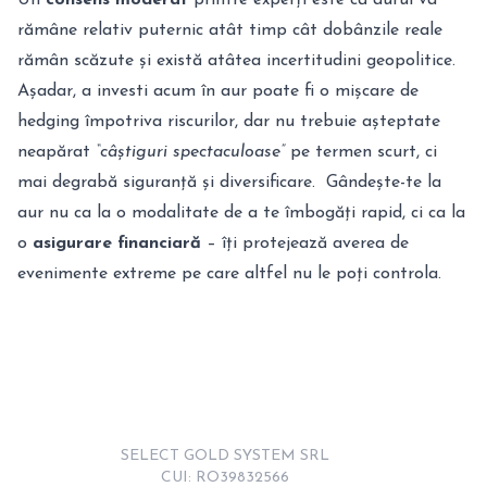
rămâne relativ puternic atât timp cât dobânzile reale
rămân scăzute și există atâtea incertitudini geopolitice.
Așadar, a investi acum în aur poate fi o mișcare de
hedging împotriva riscurilor, dar nu trebuie așteptate
neapărat
“câștiguri spectaculoase”
pe termen scurt, ci
mai degrabă siguranță și diversificare. Gândește-te la
aur nu ca la o modalitate de a te îmbogăți rapid, ci ca la
o
asigurare financiară
– îți protejează averea de
evenimente extreme pe care altfel nu le poți controla.
SELECT GOLD SYSTEM SRL

CUI: RO39832566
