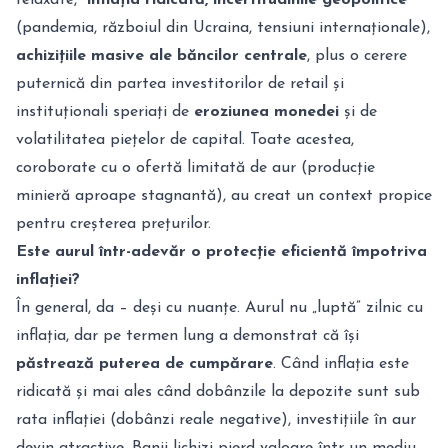
(pandemia, războiul din Ucraina, tensiuni internaționale),
achizițiile masive ale băncilor centrale
, plus o cerere
puternică din partea investitorilor de retail și
instituționali speriați de
eroziunea monedei
și de
volatilitatea piețelor de capital. Toate acestea,
coroborate cu o ofertă limitată de aur (producție
minieră aproape stagnantă), au creat un context propice
pentru creșterea prețurilor.
Este aurul într-adevăr o protecție eficientă împotriva
inflației?
În general, da – deși cu nuanțe. Aurul nu „luptă” zilnic cu
inflația, dar pe termen lung a demonstrat că își
păstrează puterea de cumpărare
. Când inflația este
ridicată și mai ales când dobânzile la depozite sunt sub
rata inflației (dobânzi reale negative), investițiile în aur
devin atractive. Banii lichizi pierd valoare într-un mediu