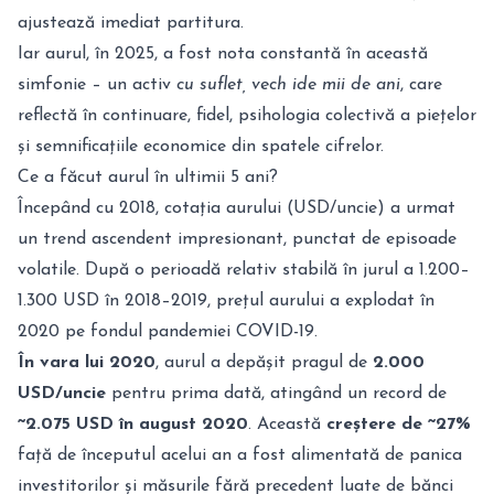
ajustează imediat partitura.
Iar aurul, în 2025, a fost nota constantă în această
simfonie – un activ
cu suflet, vech ide mii de ani
, care
reflectă în continuare, fidel, psihologia colectivă a piețelor
și semnificațiile economice din spatele cifrelor.
Ce a făcut aurul în ultimii 5 ani?
Începând cu 2018, cotația aurului (USD/uncie) a urmat
un trend ascendent impresionant, punctat de episoade
volatile. După o perioadă relativ stabilă în jurul a 1.200–
1.300 USD în 2018–2019, prețul aurului a explodat în
2020 pe fondul pandemiei COVID-19.
În vara lui 2020
, aurul a depășit pragul de
2.000
USD/uncie
pentru prima dată, atingând un record de
~2.075 USD în august 2020
. Această
creștere de ~27%
față de începutul acelui an a fost alimentată de panica
investitorilor și măsurile fără precedent luate de bănci