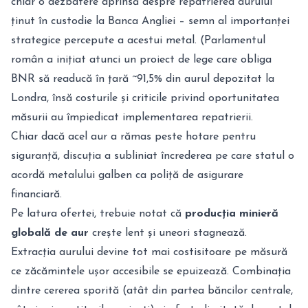
chiar o dezbatere aprinsă despre repatrierea aurului
ținut în custodie la Banca Angliei – semn al importanței
strategice percepute a acestui metal. (Parlamentul
român a inițiat atunci un proiect de lege care obliga
BNR să readucă în țară ~91,5% din aurul depozitat la
Londra, însă costurile și criticile privind oportunitatea
măsurii au împiedicat implementarea repatrierii.
Chiar dacă acel aur a rămas peste hotare pentru
siguranță, discuția a subliniat încrederea pe care statul o
acordă metalului galben ca poliță de asigurare
financiară.
Pe latura ofertei, trebuie notat că
producția minieră
globală de aur
crește lent și uneori stagnează.
Extracția aurului devine tot mai costisitoare pe măsură
ce zăcămintele ușor accesibile se epuizează. Combinația
dintre cererea sporită (atât din partea băncilor centrale,