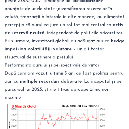
peste 2.000 USD. Tendințele de
“de-dolarizare”
anunțate de unele state (diversificarea rezervelor în
valută, tranzacții bilaterale în alte monede) au alimentat
percepția că aurul va juca un rol tot mai central ca
activ
de rezervă neutră
, independent de politicile oricărei țări.
Prin urmare, investitorii globali au adăugat aur ca
hedge
împotriva volatilității valutare
– un alt factor
structural de susținere a prețului.
Performanța aurului și perspectivele de viitor
După cum am văzut, ultimii 5 ani au fost prolifici pentru
aur, cu
multiple recorduri doborâte
. La începutul și pe
parcursul lui 2025, știrile titrau aproape zilnic noi
maxime.