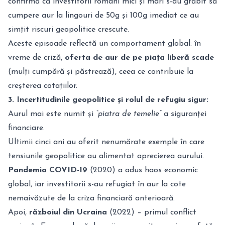
confirmă că investitorii români mici și mari s-au grăbit să
cumpere aur la lingouri de 50g și 100g imediat ce au
simțit riscuri geopolitice crescute.
Aceste episoade reflectă un comportament global: în
vreme de criză,
oferta de aur de pe piața liberă scade
(mulți cumpără și păstrează), ceea ce contribuie la
creșterea cotațiilor.
3. Incertitudinile geopolitice și rolul de refugiu sigur:
Aurul mai este numit și
“piatra de temelie”
a siguranței
financiare.
Ultimii cinci ani au oferit nenumărate exemple în care
tensiunile geopolitice au alimentat aprecierea aurului.
Pandemia COVID-19
(2020) a adus haos economic
global, iar investitorii s-au refugiat în aur la cote
nemaivăzute de la criza financiară anterioară.
Apoi,
războiul din Ucraina
(2022) – primul conflict