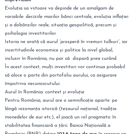
Evoluția sa viitoare va depinde de un amalgam de
variabile: deciziile marilor bănci centrale, evoluția inflației
și a dobânzilor reale, situația geopolitică, precum și
psihologia investitorilor.
Istoria ne arată că aurul
“prosperă în vremuri tulburi”
, iar
incertitudinile economice și politice la nivel global,
inclusiv în România, nu par să dispară prea curând.
În acest context, mulți investitori vor continua probabil
să aloce o parte din portofoliu aurului, ca asigurare
împotriva necunoscutului.
Aurul în România: context și evoluție
Pentru România, aurul are o semnificație aparte: pe
lângă rezonanța istorică (tezaurul național, tradiția
monedelor de aur etc.), el joacă un rol pragmatic în
stabilitatea financiară a țării. Banca Națională a
României (BNR) deține
103,6 tone de aur
în rezerva sa