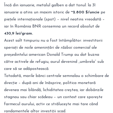
Încă din ianuarie, metalul galben a dat tonul: la 31
ianuarie a atins un maxim istoric de
~2.800 $/uncie
pe
piețele internaționale (spot) – nivel neatins vreodată –
iar în România BNR consemna un record absolut de
430,9 lei/gram.
Acest salt timpuriu nu a fost întâmplător: investitorii
speriați de noile amenințări de
război comercial
ale
președintelui american Donald Trump au dat buzna
către activele de refugiu, aurul devenind „umbrela” sub
care să se adăpostească.
Totodată, marile bănci centrale semnalau o schimbare de
direcție – după ani de înăsprire, politica monetară
devenea mai blândă, lichiditatea creștea, iar dobânzile
stagnau sau chiar scădeau – un context care sporește
farmecul aurului, activ ce strălucește mai tare când
randamentele altor investiții scad.