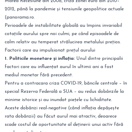
Marea Recesiune din 2008, criza zonei euro din 2010–
2012, până la pandemie și tensiunile geopolitice actuale
(
panorama.ro
.
Perioadele de instabilitate globală au împins invariabil
cotațiile aurului spre noi culmi, pe când episoadele de
calm relativ au temperat strălucirea metalului prețios.
Factorii care au impulsionat prețul aurului
1. Politicile monetare și inflația:
Unul dintre principalii
factori care au influențat aurul în ultimii ani a fost
mediul monetar fără precedent.
Pentru a contracara criza COVID-19, băncile centrale – în
special Rezerva Federală a SUA – au redus dobânzile la
minime istorice și au inundat piețele cu lichiditate.
Aceste dobânzi real-negative (când inflația depășește
rata dobânzii) au făcut aurul mai atractiv, deoarece
scade costul de oportunitate al deținerii unui activ fără