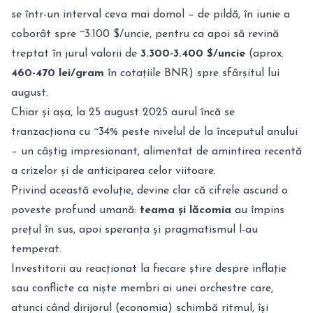
se într-un interval ceva mai domol – de pildă, în iunie a
coborât spre ~3.100 $/uncie, pentru ca apoi să revină
treptat în jurul valorii de
3.300-3.400 $/uncie
(aprox.
460-470 lei/gram
în cotațiile BNR) spre sfârșitul lui
august.
Chiar și așa, la 25 august 2025 aurul încă se
tranzacționa cu ~34% peste nivelul de la începutul anului
– un câștig impresionant, alimentat de amintirea recentă
a crizelor și de anticiparea celor viitoare.
Privind această evoluție, devine clar că cifrele ascund o
poveste profund umană:
teama și lăcomia
au împins
prețul în sus, apoi speranța și pragmatismul l-au
temperat.
Investitorii au reacționat la fiecare știre despre inflație
sau conflicte ca niște membri ai unei orchestre care,
atunci când dirijorul (economia) schimbă ritmul, își