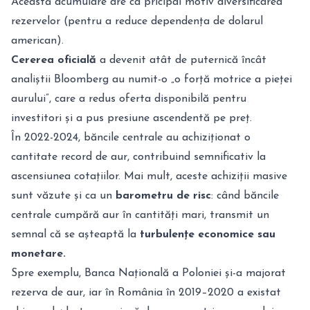
Această acumulare are ca pricipal motiv diversificarea
rezervelor (pentru a reduce dependența de dolarul
american).
Cererea oficială
a devenit atât de puternică încât
analiștii Bloomberg au numit-o „o forță motrice a pieței
aurului”, care a redus oferta disponibilă pentru
investitori și a pus presiune ascendentă pe preț.
În 2022-2024, băncile centrale au achiziționat o
cantitate record de aur, contribuind semnificativ la
ascensiunea cotațiilor. Mai mult, aceste achiziții masive
sunt văzute și ca un
barometru de risc
: când băncile
centrale cumpără aur în cantități mari, transmit un
semnal că se așteaptă la
turbulențe economice sau
monetare.
Spre exemplu, Banca Națională a Poloniei și-a majorat
rezerva de aur, iar în România în 2019–2020 a existat