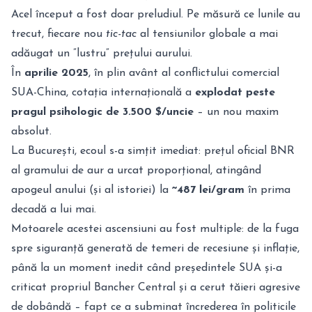
Acel început a fost doar preludiul. Pe măsură ce lunile au
trecut, fiecare nou
tic-tac
al tensiunilor globale a mai
adăugat un ”lustru” prețului aurului.
În
aprilie 2025
, în plin avânt al conflictului comercial
SUA-China, cotația internațională a
explodat peste
pragul psihologic de 3.500 $/uncie
– un nou maxim
absolut.
La București, ecoul s-a simțit imediat: prețul oficial BNR
al gramului de aur a urcat proporțional, atingând
apogeul anului (și al istoriei) la
~487 lei/gram
în prima
decadă a lui mai.
Motoarele acestei ascensiuni au fost multiple: de la fuga
spre siguranță generată de temeri de recesiune și inflație,
până la un moment inedit când președintele SUA și-a
criticat propriul Bancher Central și a cerut tăieri agresive
de dobândă – fapt ce a subminat încrederea în politicile