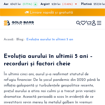
Aur
634,11 lei
(0.75%)
Argint
9,29 lei
(-0.46%)
Platină
253,59 le
🚛 Livrare rapidă și gratuită
Acasă
Blog
Evoluția aurului în ultimii 5 ani – recordu
Evoluția aurului în ultimii 5 ani –
recorduri și factori cheie
În ultimii cinci ani, aurul și-a reafirmat statutul de
refugiu financiar. De la șocul pandemic din 2020 până la
inflația galopantă și turbulențele geopolitice recente,
prețul aurului a atins noi culmi și a trecut prin variații
dramatice. Această perioadă a scos în evidență de ce
investitorii revin mereu la metalul galben în vremuri