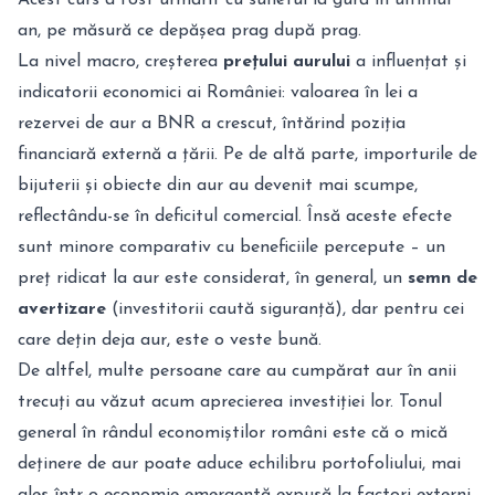
an, pe măsură ce depășea prag după prag.
La nivel macro, creșterea
prețului aurului
a influențat și
indicatorii economici ai României: valoarea în lei a
rezervei de aur a BNR a crescut, întărind poziția
financiară externă a țării. Pe de altă parte, importurile de
bijuterii și obiecte din aur au devenit mai scumpe,
reflectându-se în deficitul comercial. Însă aceste efecte
sunt minore comparativ cu beneficiile percepute – un
preț ridicat la aur este considerat, în general, un
semn de
avertizare
(investitorii caută siguranță), dar pentru cei
care dețin deja aur, este o veste bună.
De altfel, multe persoane care au cumpărat aur în anii
trecuți au văzut acum aprecierea investiției lor. Tonul
general în rândul economiștilor români este că o mică
deținere de aur poate aduce echilibru portofoliului, mai
ales într-o economie emergentă expusă la factori externi.