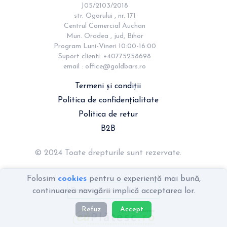
J05/2103/2018

str. Ogorului , nr. 171

Centrul Comercial Auchan

Mun. Oradea , jud, Bihor

Program Luni-Vineri 10:00-16:00

Suport clienti: +40775258698

email : 
office@goldbars.ro
Termeni și condiții
Politica de confidențialitate
Politica de retur
B2B
© 2024 Toate drepturile sunt rezervate.
Folosim
cookies
pentru o experiență mai bună,
continuarea navigării implică acceptarea lor.
Refuz
Accept