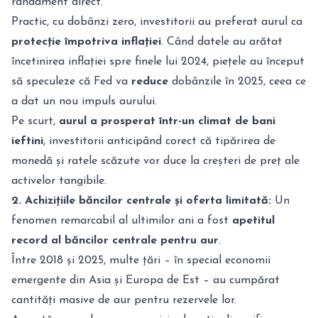
randament direct.
Practic, cu dobânzi zero, investitorii au preferat aurul ca
protecție împotriva inflației
. Când datele au arătat
încetinirea inflației spre finele lui 2024, piețele au început
să speculeze că Fed va
reduce
dobânzile în 2025, ceea ce
a dat un nou impuls aurului.
Pe scurt,
aurul a prosperat într-un climat de bani
ieftini
, investitorii anticipând corect că tipărirea de
monedă și ratele scăzute vor duce la creșteri de preț ale
activelor tangibile.
2. Achizițiile băncilor centrale și oferta limitată:
Un
fenomen remarcabil al ultimilor ani a fost
apetitul
record al băncilor centrale pentru aur
.
Între 2018 și 2025, multe țări – în special economii
emergente din Asia și Europa de Est – au cumpărat
cantități masive de aur pentru rezervele lor.