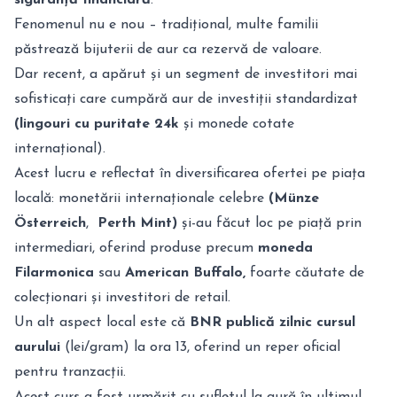
Fenomenul nu e nou – tradițional, multe familii
păstrează bijuterii de aur ca rezervă de valoare.
Dar recent, a apărut și un segment de investitori mai
sofisticați care cumpără aur de investiții standardizat
(lingouri cu puritate 24k
și monede cotate
internațional).
Acest lucru e reflectat în diversificarea ofertei pe piața
locală: monetării internaționale celebre
(Münze
Österreich
,
Perth Mint)
și-au făcut loc pe piață prin
intermediari, oferind produse precum
moneda
Filarmonica
sau
American Buffalo,
foarte căutate de
colecționari și investitori de retail.
Un alt aspect local este că
BNR publică zilnic cursul
aurului
(lei/gram) la ora 13, oferind un reper oficial
pentru tranzacții.
Acest curs a fost urmărit cu sufletul la gură în ultimul