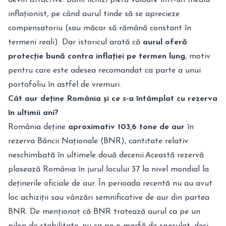
inflaționist, pe când aurul tinde să se aprecieze
compensatoriu (sau măcar să rămână constant în
termeni reali). Dar istoricul arată că
aurul oferă
protecție bună contra inflației pe termen lung
, motiv
pentru care este adesea recomandat ca parte a unui
portofoliu în astfel de vremuri.
Cât aur deține România și ce s-a întâmplat cu rezerva
în ultimii ani?
România deține
aproximativ 103,6 tone de aur
în
rezerva Băncii Naționale (BNR), cantitate relativ
neschimbată în ultimele două decenii.Această rezervă
plasează România în jurul locului 37 la nivel mondial la
deținerile oficiale de aur. În perioada recentă nu au avut
loc achiziții sau vânzări semnificative de aur din partea
BNR. De menționat că BNR tratează aurul ca pe un
pilon de stabilitate, nu ca pe o marfă de speculat, deci