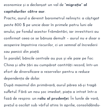
economice și a declanșat un val de
”migrație” al
capitalurilor către aur
.
Practic, aurul a devenit barometrul neliniștii: a câștigat
peste 800 $ pe uncie doar în primele patru luni ale
anului, pe fondul acestor frământări, iar investitorii au
confirmat ceea ce se bănuia demult –
aurul nu e doar o
acoperire împotriva riscurilor, ci un semnal al încrederii
sau panicii din piață.
În paralel, băncile centrale au pus și ele paie pe foc:
China și alte țări au cumpărat cantități record, într-un
efort de diversificare a rezervelor pentru a reduce
dependența de dolar.
După maximul din primăvară, aurul părea să-și tragă
sufletul. Fără un nou șoc imediat, piața a intrat într-o
fază de respiro: un
raliu al prudenței
. În lunile de vară,
prețul a oscilat sub vârful atins în aprilie, consolidându-