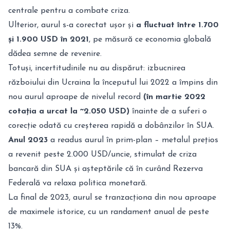
centrale pentru a combate criza.
Ulterior, aurul s-a corectat ușor și
a fluctuat între 1.700
și 1.900 USD în 2021
, pe măsură ce economia globală
dădea semne de revenire.
Totuși, incertitudinile nu au dispărut: izbucnirea
războiului din Ucraina la începutul lui 2022 a împins din
nou aurul aproape de nivelul record
(în martie 2022
cotația a urcat la ~2.050 USD)
înainte de a suferi o
corecție odată cu creșterea rapidă a dobânzilor în SUA.
Anul 2023
a readus aurul în prim-plan – metalul prețios
a revenit peste 2.000 USD/uncie, stimulat de criza
bancară din SUA și așteptările că în curând Rezerva
Federală va relaxa politica monetară.
La final de 2023, aurul se tranzacționa din nou aproape
de maximele istorice, cu un randament anual de peste
13%.