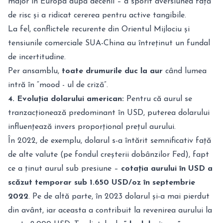
major în Europa după decenii – a sporit aversiunea față
de risc și a ridicat cererea pentru active tangibile.
La fel, conflictele recurente din Orientul Mijlociu și
tensiunile comerciale SUA-China au întreținut un fundal
de incertitudine.
Per ansamblu,
toate drumurile duc la aur
când lumea
intră în “mood - ul de criză”.
4. Evoluția dolarului american:
Pentru că aurul se
tranzacționează predominant în USD, puterea dolarului
influențează invers proporțional prețul aurului.
În 2022, de exemplu, dolarul s-a întărit semnificativ față
de alte valute (pe fondul creșterii dobânzilor Fed), fapt
ce a ținut aurul sub presiune –
cotația aurului în USD a
scăzut temporar sub 1.650 USD/oz în septembrie
2022
. Pe de altă parte, în 2023 dolarul și-a mai pierdut
din avânt, iar aceasta a contribuit la revenirea aurului la