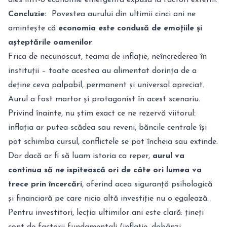
Concluzie:
Povestea aurului din ultimii cinci ani ne
amintește că
economia este condusă de emoțiile și
așteptările oamenilor
.
Frica de necunoscut, teama de inflație, neîncrederea în
instituții – toate acestea au alimentat dorința de a
deține ceva palpabil, permanent și universal apreciat.
Aurul a fost martor și protagonist în acest scenariu.
Privind înainte, nu știm exact ce ne rezervă viitorul:
inflația ar putea scădea sau reveni, băncile centrale își
pot schimba cursul, conflictele se pot încheia sau extinde.
Dar dacă ar fi să luam istoria ca reper,
aurul va
continua să ne ispitească ori de câte ori lumea va
trece prin încercări
, oferind acea siguranță psihologică
și financiară pe care nicio altă investiție nu o egalează.
Pentru investitori, lecția ultimilor ani este clară: țineți
cont de factorii fundamentali (inflație, dobânzi,