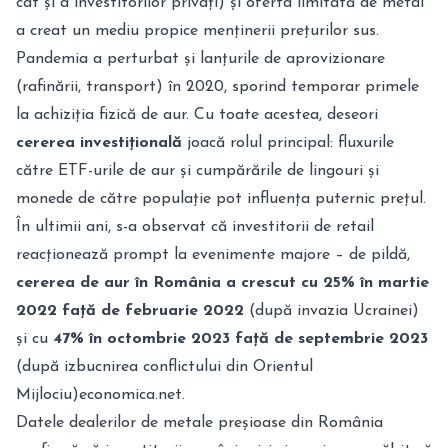
cât și a investitorilor privați) și oferta limitată de metal
a creat un mediu propice menținerii prețurilor sus.
Pandemia a perturbat și lanțurile de aprovizionare
(rafinării, transport) în 2020, sporind temporar primele
la achiziția fizică de aur. Cu toate acestea, deseori
cererea investițională
joacă rolul principal: fluxurile
către ETF-urile de aur și cumpărările de lingouri și
monede de către populație pot influența puternic prețul.
În ultimii ani, s-a observat că investitorii de retail
reacționează prompt la evenimente majore – de pildă,
cererea de aur în România a crescut cu 25% în martie
2022 față de februarie 2022
(după invazia Ucrainei)
și cu
47% în octombrie 2023 față de septembrie 2023
(după izbucnirea conflictului din Orientul
Mijlociu)
economica.net
.
Datele dealerilor de metale preșioase din România