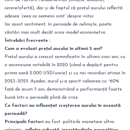
cerere/ofertă), dar și de faptul că prețul aurului reflectă
adesea
“ceea ce oamenii simt”
despre viitor.
Iar acest sentiment, în perioade de neliniște, poate
cântări mai mult decât orice model econometric.
Întrebări frecvente :
Cum a evoluat prețul aurului în ultimii 5 ani?
Prețul aurului a crescut semnificativ în ultimii cinci ani, cu
o ascensiune notabilă în 2020 (când a depășit pentru
prima oară 2.000 USD/uncie) și cu noi recorduri atinse în
2023–2025. Așadar, aurul și-a sporit valoarea cu ~60%
față de acum 5 ani, demonstrând o performanță foarte
bună într-o perioadă plină de crize.
Ce factori au influențat creșterea aurului în această
perioadă?
Principalii factori
au fost: politicile monetare ultra-
relaxate,
inflația ridicată,
incertitudinile geopolitice