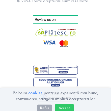
© 2024 Toate drepturile sunt rezervate.
Folosim
cookies
pentru o experiență mai bună,
zvelta.ro
partener tehnic
continuarea navigării implică acceptarea lor.
Refuz
Accept