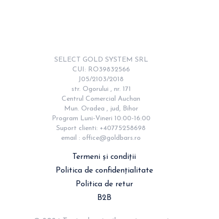
SELECT GOLD SYSTEM SRL

CUI: RO39832566

J05/2103/2018

str. Ogorului , nr. 171

Centrul Comercial Auchan

Mun. Oradea , jud, Bihor

Program Luni-Vineri 10:00-16:00

Suport clienti: +40775258698

email : 
office@goldbars.ro
Termeni și condiții
Politica de confidențialitate
Politica de retur
B2B