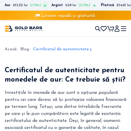
Aur
633,22 lei
(1.78%)
Argint
9,28 lei
(2.78%)
Platină
254,65 lei
🚛 Livrare rapidă și gratuită
Acasă
Blog
Certificatul de autenticitate pentru monedele de a
Certificatul de autenticitate pentru
monedele de aur: Ce trebuie să știi?
Investițiile în monede de aur sunt o opțiune populară
pentru cei care doresc să își protejeze valoarea financiară
pe termen lung. Totuși, una dintre întrebările frecvente
pe care și le pun cumpărătorii este legată de existența
certificatului de autenticitate. Deși, în general, oamenii
asociază certificatul cu o garanție de calitate, în cazul