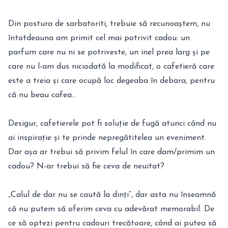
Din postura de sarbatoriti, trebuie să recunoaștem, nu
întotdeauna am primit cel mai potrivit cadou: un
parfum care nu ni se potriveste, un inel prea larg și pe
care nu l-am dus niciodată la modificat, o cafetieră care
este a treia și care ocupă loc degeaba în debara, pentru
că nu beau cafea…
Desigur, cafetierele pot fi soluție de fugă atunci când nu
ai inspirație și te prinde nepregătitelea un eveniment.
Dar așa ar trebui să privim felul în care dam/primim un
cadou? N-ar trebui să fie ceva de neuitat?
„Calul de dar nu se caută la dinți”, dar asta nu înseamnă
că nu putem să oferim ceva cu adevărat memorabil. De
ce să optezi pentru cadouri trecătoare, când ai putea să