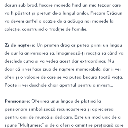
daruri sub brad, fiecare monedă fiind un mic tezaur care
va fi păstrat și prețuit de-a lungul anilor. Fiecare Crăciun
va deveni astfel o ocazie de a adăuga noi monede la
colecție, construind o tradiție de familie.
Zi de naștere:
Un prieten drag ar putea primi un lingou
de aur la aniversarea sa. Imaginează-ți reacția sa când va
deschide cutia și va vedea acest dar extraordinar. Nu
doar că îi vei face ziua de naștere memorabilă, dar îi vei
oferi și o valoare de care se va putea bucura toată viața.
Poate îi vei deschide chiar apetitul pentru a investi…
Pensionare:
Oferirea unui lingou de platină la
pensionare simbolizează recunoașterea și aprecierea
pentru anii de muncă și dedicare. Este un mod unic de a
spune "Mulțumesc" și de a oferi o amintire prețioasă care