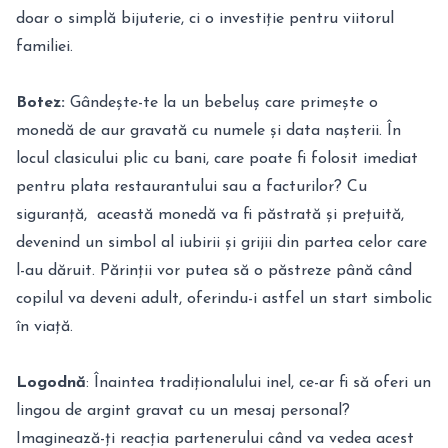
doar o simplă bijuterie, ci o investiție pentru viitorul
familiei.
Botez:
Gândește-te la un bebeluș care primește o
monedă de aur gravată cu numele și data nașterii. În
locul clasicului plic cu bani, care poate fi folosit imediat
pentru plata restaurantului sau a facturilor? Cu
siguranță, această monedă va fi păstrată și prețuită,
devenind un simbol al iubirii și grijii din partea celor care
l-au dăruit. Părinții vor putea să o păstreze până când
copilul va deveni adult, oferindu-i astfel un start simbolic
în viață.
Logodnă
: Înaintea tradiționalului inel, ce-ar fi să oferi un
lingou de argint gravat cu un mesaj personal?
Imaginează-ți reacția partenerului când va vedea acest