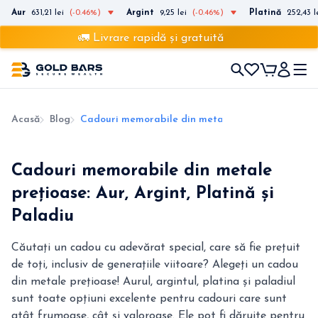
Aur
631,21 lei
(-0.46%)
Argint
9,25 lei
(-0.46%)
Platină
252,43 l
🚛 Livrare rapidă și gratuită
Acasă
Blog
Cadouri memorabile din metale prețioase: Aur, Arg
Cadouri memorabile din metale
prețioase: Aur, Argint, Platină și
Paladiu
Căutați un cadou cu adevărat special, care să fie prețuit
de toți, inclusiv de generațiile viitoare? Alegeți un cadou
din metale prețioase! Aurul, argintul, platina și paladiul
sunt toate opțiuni excelente pentru cadouri care sunt
atât frumoase, cât și valoroase. Ele pot fi dăruite pentru