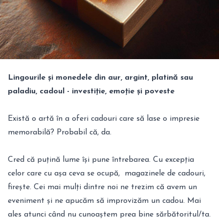
Lingourile și monedele din aur, argint, platină sau
paladiu, cadoul - investiție, emoție și poveste
Există o artă în a oferi cadouri care să lase o impresie
memorabilă? Probabil că, da.
Cred că puțină lume își pune întrebarea. Cu excepția
celor care cu așa ceva se ocupă, magazinele de cadouri,
firește. Cei mai mulți dintre noi ne trezim că avem un
eveniment și ne apucăm să improvizăm un cadou. Mai
ales atunci când nu cunoaștem prea bine sărbătoritul/ta.