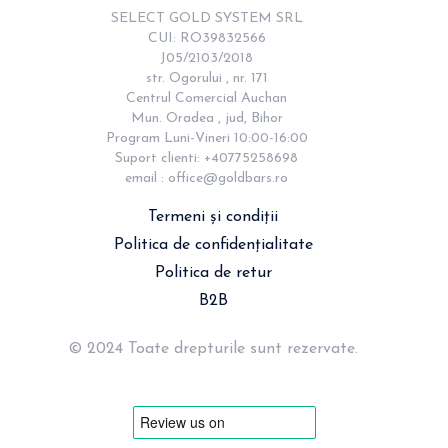
SELECT GOLD SYSTEM SRL

CUI: RO39832566

J05/2103/2018

str. Ogorului , nr. 171

Centrul Comercial Auchan

Mun. Oradea , jud, Bihor

Program Luni-Vineri 10:00-16:00

Suport clienti: +40775258698

email : 
office@goldbars.ro
Termeni și condiții
Politica de confidențialitate
Politica de retur
B2B
© 2024 Toate drepturile sunt rezervate.