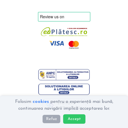
Folosim
cookies
pentru o experiență mai bună,
zvelta.ro
partener tehnic
continuarea navigării implică acceptarea lor.
Refuz
Accept