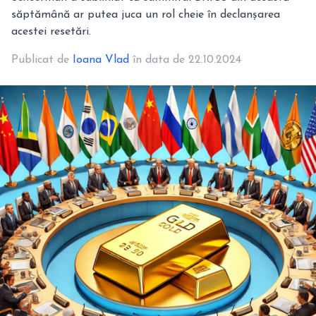
săptămână ar putea juca un rol cheie în declanșarea
acestei resetări.
Publicat de
Ioana Vlad
în data de 22.10.2024