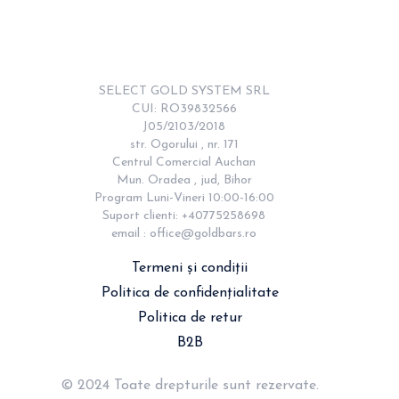
SELECT GOLD SYSTEM SRL

CUI: RO39832566

J05/2103/2018

str. Ogorului , nr. 171

Centrul Comercial Auchan

Mun. Oradea , jud, Bihor

Program Luni-Vineri 10:00-16:00

Suport clienti: +40775258698

email : 
office@goldbars.ro
Termeni și condiții
Politica de confidențialitate
Politica de retur
B2B
© 2024 Toate drepturile sunt rezervate.