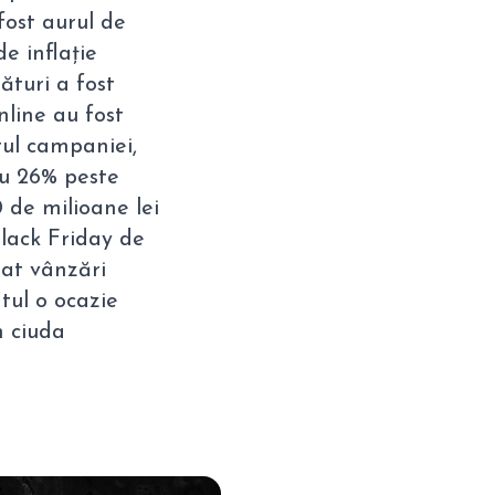
fost aurul de
de inflație
ături a fost
nline au fost
tul campaniei,
cu 26% peste
0 de milioane lei
Black Friday de
nat vânzări
tul o ocazie
n ciuda