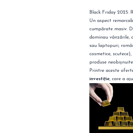
Black Friday 2025: 
Un aspect remarcabil
cumpărate masiv. Dac
dominau vânzările,
sau laptopuri, român
cosmetice, scutece), 
produse neobișnuit
Printre aceste ofert
investiție
, care a aj