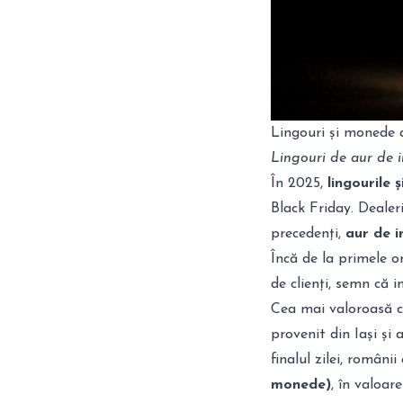
Lingouri și monede
Lingouri de aur de i
În 2025,
lingourile 
Black Friday. Dealeri
precedenți,
aur de i
Încă de la primele o
de clienți, semn că i
Cea mai valoroasă c
provenit din Iași și 
finalul zilei, români
monede)
, în valoar