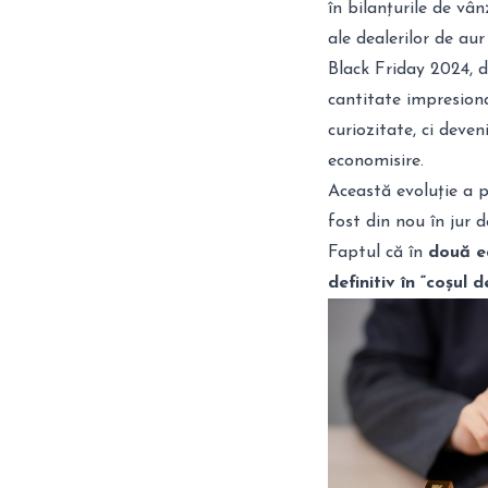
în bilanțurile de vâ
ale dealerilor de aur
Black Friday 2024, 
cantitate impresiona
curiozitate, ci deve
economisire.
Această evoluție a 
fost din nou în jur
Faptul că în
două ed
definitiv în “coșul