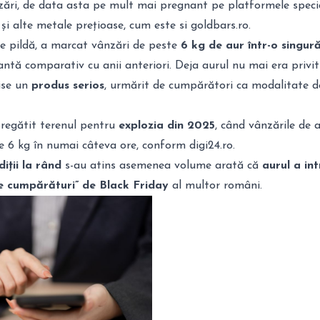
nzări, de data asta pe mult mai pregnant pe platformele speci
 și alte metale prețioase, cum este si goldbars.ro.
de pildă, a marcat vânzări de peste
6 kg de aur într-o singură
ntă comparativ cu anii anteriori. Deja aurul nu mai era privit
nise un
produs serios
, urmărit de cumpărători ca modalitate d
pregătit terenul pentru
explozia din 2025
, când vânzările de 
 de 6 kg în numai câteva ore, conform
digi24.ro
.
iții la rând
s-au atins asemenea volume arată că
aurul a int
 de cumpărături” de Black Friday
al multor români.