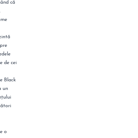
când că
.
ame
zintă
Spre
edele
e de cei
e Black
a un
țului
ători
e o