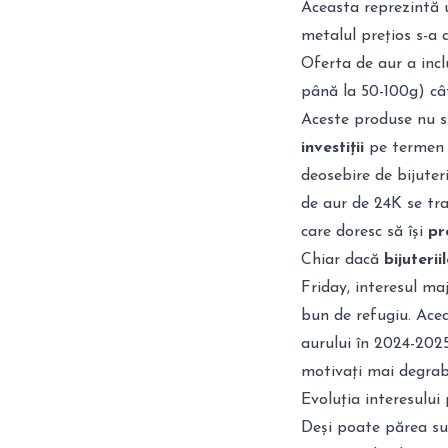
Aceasta reprezintă u
metalul prețios s-a 
Oferta de aur a incl
până la 50-100g) câ
Aceste produse nu su
investiții
pe termen l
deosebire de bijuter
de aur de 24K se tra
care doresc să își
pr
Chiar dacă
bijuterii
Friday, interesul m
bun de refugiu. Acea
aurului în 2024-202
motivați mai degrab
Evoluția interesului
Deși poate părea su