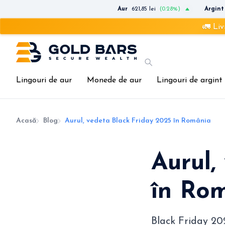
Aur
621,85 lei
(0.28%)
Argint
🚛 Livrare rap
Lingouri de aur
Monede de aur
Lingouri de argint
Acasă
Blog
Aurul, vedeta Black Friday 2025 în România
Aurul,
în Ro
Black Friday 20