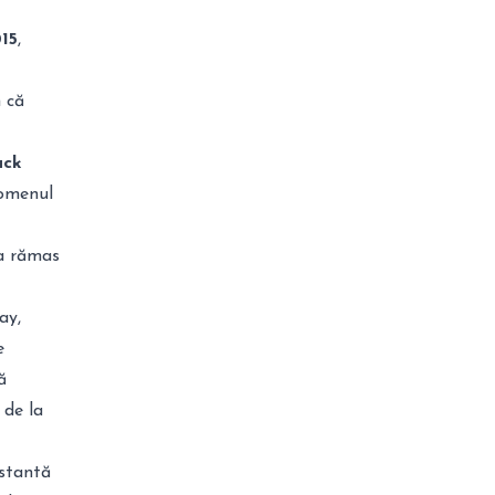
15
,
 că
ack
nomenul
 a rămas
ay,
e
ă
 de la
nstantă