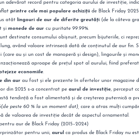
n adevărat record pentru categoria aurului de investiție, indi
aflat
printre cele mai populare achiziții
de Black Friday 2025
us atăt
lingouri de aur de diferite greutăți
(de la câteva gr
t și
monede de aur
cu puritate 99.99%.
nt destinate consumului obișnuit, precum bijuteriile, ci repre
ung, având valoare intrinsecă dată de conținutul de aur fin. 
ii (care au și un cost de manoperă și design), lingourile și mon
nzacționează aproape de prețul spot al aurului, fiind preferat
otejeze economiile
.
le din aur
au fost și ele prezente în ofertelor unor magazine d
ajor din 2025 s-a concentrat pe
aurul de investiție
, perceput c
stă tendință a fost alimentată și de creșterea puternică a pre
5
(de peste 60 % la un moment dat),
care a atras mulți cumpăr
ă de valoarea de investiție decât de aspectul ornamental.
 pentru aur de Black Friday (2015–2024)
rprinzător pentru unii,
aurul
ca produs de Black Friday nu est