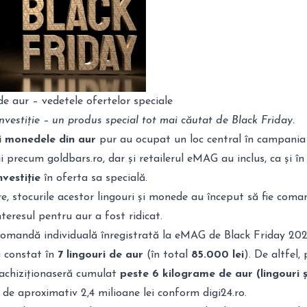
 de aur
– vedetele ofertelor speciale
nvestiție – un produs special tot mai căutat de Black Friday.
și monedele din aur
pur au ocupat un loc central în campania
i precum goldbars.ro, dar și retailerul eMAG au inclus, ca și în 
nvestiție
în oferta sa specială.
re, stocurile acestor lingouri și monede au început să fie com
nteresul pentru aur a fost ridicat.
omandă individuală înregistrată la eMAG de Black Friday 20
a constat în
7 lingouri de aur
(în total
85.000 lei
). De altfel,
i achiziționaseră cumulat
peste 6 kilograme de aur (lingouri ș
e de aproximativ 2,4 milioane lei conform
digi24.ro.