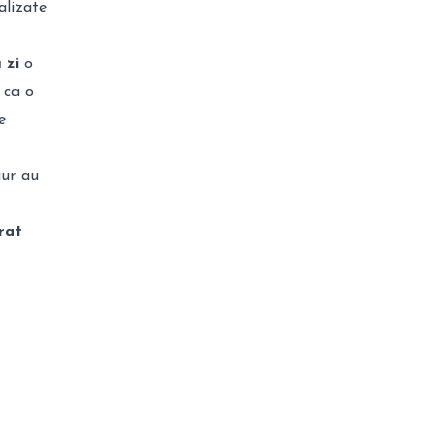
alizate
 zi
o
 ca o
e
aur au
rat