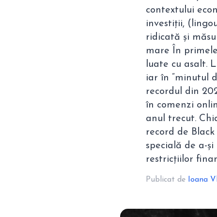
contextului econ
investiții, (lin
ridicată și măs
mare În primele 
luate cu asalt. 
iar în “minutul 
recordul din 202
în comenzi onlin
anul trecut. Ch
record de Black
specială de a-și 
restricțiilor fina
Publicat de
Ioana V