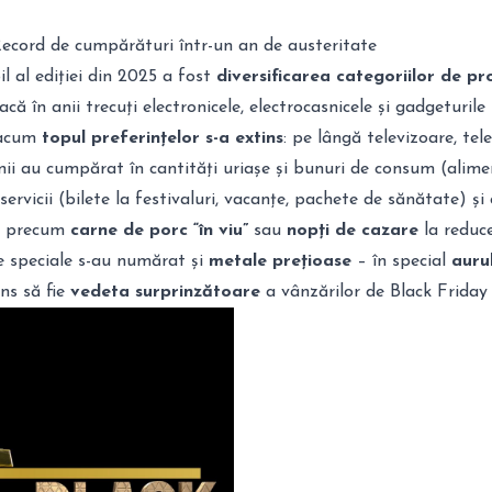
Record de cumpărături într-un an de austeritate
 al ediției din 2025 a fost
diversificarea categoriilor de p
ă în anii trecuți electronicele, electrocasnicele și gadgeturile
 acum
topul preferințelor s-a extins
: pe lângă televizoare, tel
ii au cumpărat în cantități uriașe și bunuri de consum (alime
servicii (bilete la festivaluri, vacanțe, pachete de sănătate) și 
e precum
carne de porc “în viu”
sau
nopți de cazare
la reduce
e speciale s-au numărat și
metale prețioase
– în special
auru
uns să fie
vedeta surprinzătoare
a vânzărilor de Black Friday