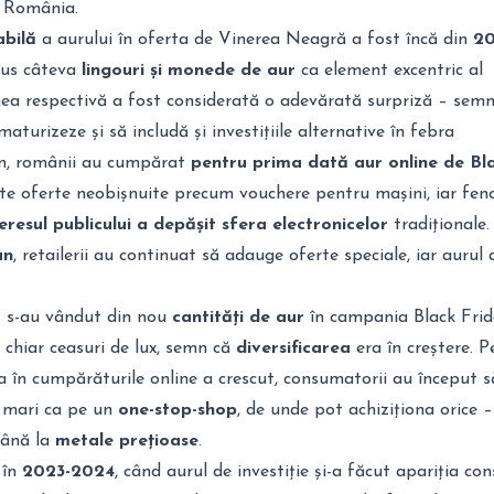
n România.
abilă
a aurului în oferta de Vinerea Neagră a fost încă din
20
dus câteva
lingouri și monede de aur
ca element excentric al
mea respectivă a fost considerată o adevărată surpriză – semn
aturizeze și să includă și investițiile alternative în febra
 an, românii au cumpărat
pentru prima dată aur online de Bl
lte oferte neobișnuite precum vouchere pentru mașini, iar fe
eresul publicului a depășit sfera electronicelor
tradiționale.
an
, retailerii au continuat să adauge oferte speciale, iar aurul
8
s-au vândut din nou
cantități de aur
în campania Black Frid
i chiar ceasuri de lux, semn că
diversificarea
era în creștere. P
 în cumpărăturile online a crescut, consumatorii au început s
 mari ca pe un
one-stop-shop
, de unde pot achiziționa orice –
până la
metale prețioase
.
 în
2023-2024
, când aurul de investiție și-a făcut apariția co