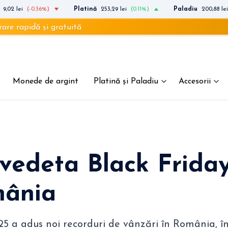
9,02 lei
(-0.36%)
Platină
253,29 lei
(0.11%)
Paladiu
200,88 lei
idă și gratuită
Monede de argint
Platină și Paladiu
Accesorii
 vedeta Black Frida
mânia
25 a adus noi recorduri de vânzări în România, î