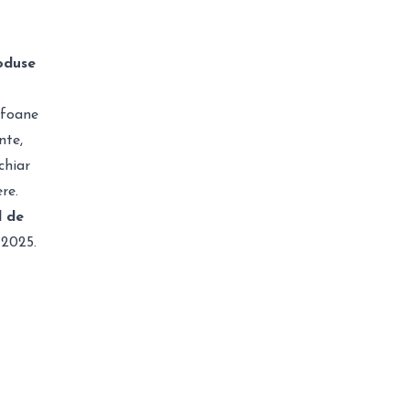
roduse
efoane
nte,
chiar
re.
l de
 2025.