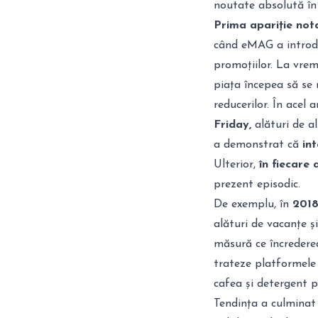
noutate absolută î
Prima apariție not
când eMAG a intro
promoțiilor. La vre
piața începea să se m
reducerilor. În acel
Friday,
alături de a
a demonstrat că
int
Ulterior,
în fiecare 
prezent episodic.
De exemplu, în
201
alături de vacanțe ș
măsură ce încrederea
trateze platformele
cafea și detergent 
Tendința a culminat