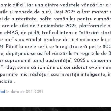
omic dificil, iar una dintre vedetele vânzărilor a 
gourile și monede de aur). Deși 2025 a fost marcat 
uri de austeritate, pofta românilor pentru cumpăr
ore ale zilei de 7 noiembrie 2025, platformele o
La eMAG, de pildă, traficul intens a întârziat star
de aur” s-au vândut produse de 16,4 milioane lei, 
4. Până la orele serii, se înregistraseră peste 80
e, depășindu-se astfel vânzările întregii zile de 
iar supranumit „anul austerității”, 2025 a consem
 Friday, semn că românii au considerat evenimen
permite mici răsfățuri sau investiții inteligente, î
nciare .
lad
în data de 09.11.2025