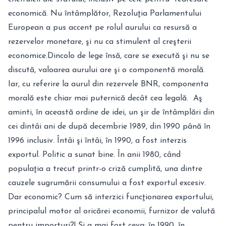
economică. Nu întâmplător, Rezoluţia Parlamentului
European a pus accent pe rolul aurului ca resursă a
rezervelor monetare, şi nu ca stimulent al creşterii
economice.Dincolo de lege însă, care se execută şi nu se
discută, valoarea aurului are şi o componentă morală.
Iar, cu referire la aurul din rezervele BNR, componenta
morală este chiar mai puternică decât cea legală. Aş
aminti, în această ordine de idei, un şir de întâmplări din
cei dintâi ani de după decembrie 1989, din 1990 până în
1996 inclusiv. Întâi şi întâi, în 1990, a fost interzis
exportul. Politic a sunat bine. În anii 1980, când
populaţia a trecut printr-o criză cumplită, una dintre
cauzele sugrumării consumului a fost exportul excesiv.
Dar economic? Cum să interzici funcţionarea exportului,
principalul motor al oricărei economii, furnizor de valută
pentru importuri?! Şi a mai fost ceva: în 1990, în