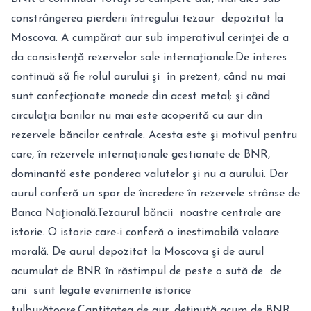
constrângerea pierderii întregului tezaur depozitat la
Moscova. A cumpărat aur sub imperativul cerinţei de a
da consistenţă rezervelor sale internaţionale.De interes
continuă să fie rolul aurului şi în prezent, când nu mai
sunt confecţionate monede din acest metal; şi când
circulaţia banilor nu mai este acoperită cu aur din
rezervele băncilor centrale. Acesta este şi motivul pentru
care, în rezervele internaţionale gestionate de BNR,
dominantă este ponderea valutelor şi nu a aurului. Dar
aurul conferă un spor de încredere în rezervele strânse de
Banca Naţională.Tezaurul băncii noastre centrale are
istorie. O istorie care-i conferă o inestimabilă valoare
morală. De aurul depozitat la Moscova şi de aurul
acumulat de BNR în răstimpul de peste o sută de de
ani sunt legate evenimente istorice
tulburătoare.Cantitatea de aur, deţinută acum de BNR,