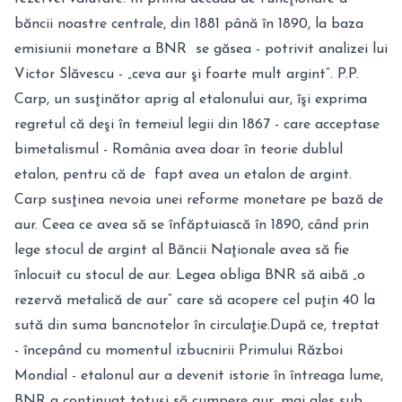
băncii noastre centrale, din 1881 până în 1890, la baza
emisiunii monetare a BNR se găsea - potrivit ana­lizei lui
Victor Slăvescu - „ceva aur şi foarte mult argint“. P.P.
Carp, un sus­ţinător aprig al etalonului aur, îşi exprima
regretul că deşi în temeiul legii din 1867 - care acceptase
bimetalismul - România avea doar în teorie dublul
etalon, pentru că de fapt avea un etalon de argint.
Carp susţinea nevoia unei reforme monetare pe bază de
aur. Ceea ce avea să se înfăptuiască în 1890, când prin
lege stocul de argint al Băncii Naţionale avea să fie
înlocuit cu stocul de aur. Legea obliga BNR să aibă „o
rezervă metalică de aur“ care să acopere cel puţin 40 la
sută din suma bancnotelor în circulaţie.După ce, treptat
- începând cu momentul izbucnirii Primului Război
Mondial - etalonul aur a devenit istorie în întreaga lume,
BNR a continuat totuşi să cumpere aur, mai ales sub