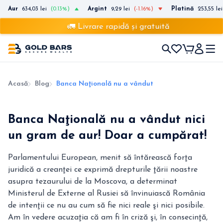
Aur
634,03 lei
(0.13%)
Argint
9,29 lei
(-1.16%)
Platină
253,55 lei
🚛 Livrare rapidă și gratuită
Acasă
Blog
Banca Naţională nu a vândut nici un gram de aur
Banca Naţională nu a vândut nici
un gram de aur! Doar a cumpărat!
Parlamentului European, menit să întărească forţa
juridică a creanţei ce exprimă drepturile ţării noastre
asupra tezaurului de la Moscova, a determinat
Ministerul de Externe al Rusiei să învinuiască România
de intenţii ce nu au cum să fie nici reale şi nici posibile.
Am în vedere acuzaţia că am fi în criză şi, în consecinţă,