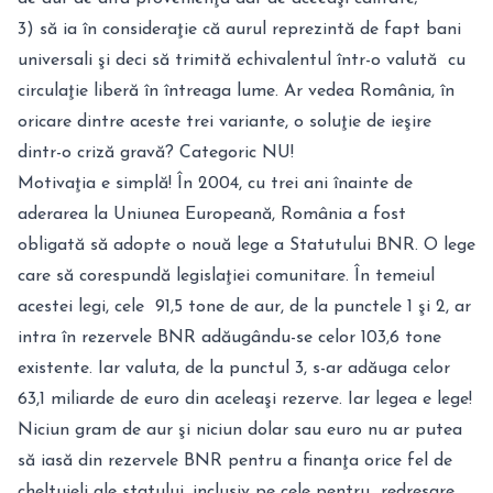
3) să ia în consideraţie că aurul reprezintă de fapt bani
universali şi deci să trimită echivalentul într-o valută cu
circulaţie liberă în întreaga lume. Ar vedea România, în
oricare dintre aceste trei variante, o soluţie de ieşire
dintr-o criză gravă? Categoric NU!
Motivaţia e simplă! În 2004, cu trei ani înainte de
aderarea la Uniunea Europeană, România a fost
obligată să adopte o nouă lege a Statutului BNR. O lege
care să corespundă legislaţiei comunitare. În temeiul
acestei legi, cele 91,5 tone de aur, de la punctele 1 şi 2, ar
intra în rezervele BNR adăugându-se celor 103,6 tone
existente. Iar valuta, de la punctul 3, s-ar adăuga celor
63,1 miliarde de euro din aceleaşi rezerve. Iar legea e lege!
Niciun gram de aur şi niciun dolar sau euro nu ar putea
să iasă din rezervele BNR pentru a finanţa orice fel de
cheltuieli ale statului, inclusiv pe cele pentru redresare