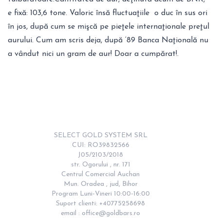
e fixă: 103,6 tone. Valoric însă fluctuaţiile o duc în sus ori
în jos, după cum se mişcă pe pieţele internaţionale preţul
aurului. Cum am scris deja, după ‘89 Banca Naţională nu
a vândut nici un gram de aur! Doar a cumpărat!.
SELECT GOLD SYSTEM SRL

CUI: RO39832566

J05/2103/2018

str. Ogorului , nr. 171

Centrul Comercial Auchan

Mun. Oradea , jud, Bihor

Program Luni-Vineri 10:00-16:00

Suport clienti: +40775258698

email : 
office@goldbars.ro