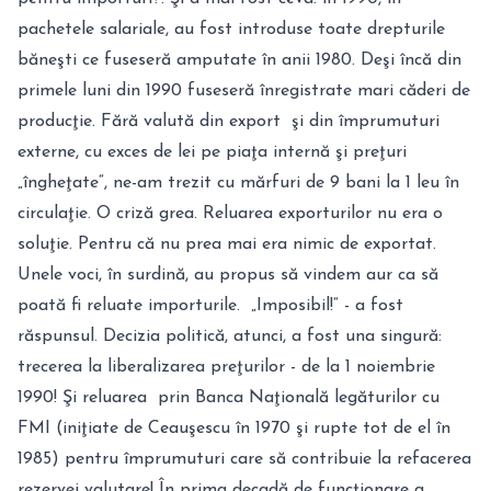
pachetele salariale, au fost introduse toate drepturile
băneşti ce fuseseră amputate în anii 1980. Deşi încă din
primele luni din 1990 fuseseră înregistrate mari căderi de
producţie. Fără valută din export şi din împrumuturi
externe, cu exces de lei pe piaţa internă şi preţuri
„îngheţate“, ne-am trezit cu mărfuri de 9 bani la 1 leu în
circulaţie. O criză grea. Reluarea exporturilor nu era o
soluţie. Pentru că nu prea mai era nimic de exportat.
Unele voci, în surdină, au propus să vindem aur ca să
poată fi reluate importurile. „Imposibil!“ - a fost
răspunsul. Decizia politică, atunci, a fost una singură:
trecerea la liberalizarea preţurilor - de la 1 noiembrie
1990! Şi reluarea prin Banca Naţională legăturilor cu
FMI (iniţiate de Ceauşescu în 1970 şi rupte tot de el în
1985) pentru împrumuturi care să contribuie la refacerea
rezervei valutare! În prima decadă de funcţionare a