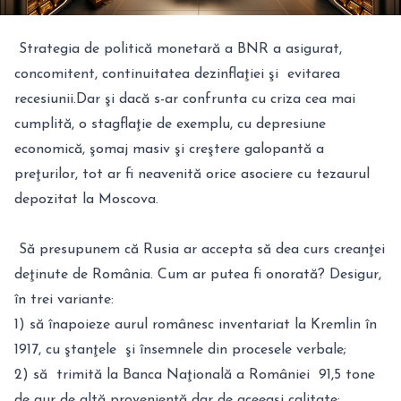
Strategia de politică monetară a BNR a asigurat,
concomitent, continuitatea dezinflaţiei şi evitarea
recesiunii.Dar şi dacă s-ar confrunta cu criza cea mai
cumplită, o stagflaţie de exemplu, cu depresiune
economică, şomaj masiv şi creştere galopantă a
preţurilor, tot ar fi neavenită orice asociere cu tezaurul
depozitat la Moscova.
Să presupunem că Rusia ar accepta să dea curs creanţei
deţinute de România. Cum ar putea fi onorată? Desigur,
în trei variante:
1) să înapoieze aurul românesc inventariat la Kremlin în
1917, cu ştanţele şi însemnele din procesele verbale;
2) să trimită la Banca Naţională a României 91,5 tone
de aur de altă provenienţă dar de aceeaşi calitate;