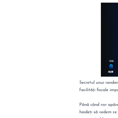
Secretul unui randam
facilități fiscale im
Până când vor apărea
haideți să vedem ce 