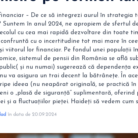
l financiar – De ce să integrezi aurul în strategia
e? Suntem în anul 2024, ne apropiem de sfertul de
secolul cu cea mai rapidă dezvoltare din toate timp
 confruntă cu o incertitudine tot mai mare în cee
și viitorul lor financiar. Pe fondul unei populații 
omice, sistemul de pensii din România se află sub
 public( și nu numai) sugerează că dependența ex
 nu va asigura un trai decent la bătrânețe. În ace
iripe ideea (nu neapărat originală, se practică î
eni o „plasă de siguranță” suplimentară, oferind 
iei și a fluctuațiilor pieței. Haideți să vedem cum 
lad
în data de 20.09.2024