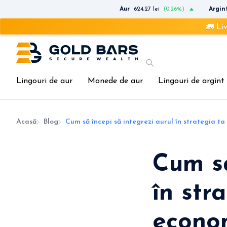
Aur
624,27 lei
(0.26%)
Argin
🚛 Livrare rapidă
Lingouri de aur
Monede de aur
Lingouri de argint
Acasă
Blog
Cum să începi să integrezi aurul în strategia t
Cum să
în str
econom