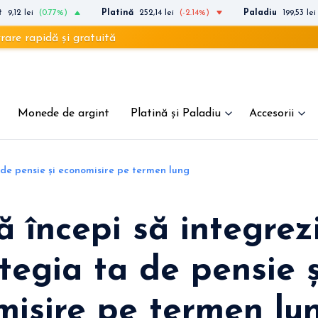
t
9,12 lei
(0.77%)
Platină
252,14 lei
(-2.14%)
Paladiu
199,53 lei
 și gratuită
Monede de argint
Platină și Paladiu
Accesorii
a de pensie și economisire pe termen lung
 începi să integrezi
ategia ta de pensie ș
isire pe termen lu