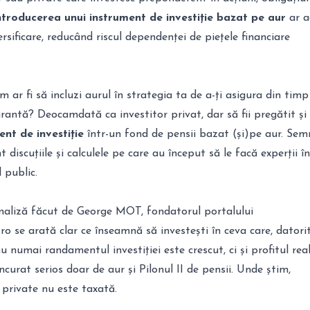
ntroducerea unui instrument de investiție bazat pe aur
ar 
rsificare, reducând riscul dependenței de piețele financiare
um ar fi să incluzi aurul în strategia ta de a-ți asigura din tim
urantă? Deocamdată ca investitor privat, dar să fii pregătit și
ent de investiție
într-un fond de pensii bazat (și)pe aur. Sem
t discuțiile și calculele pe care au început să le facă experții în
 public.
aliză făcut de George MOT, fondatorul portalului
ro se arată clar ce înseamnă să investești în ceva care, datori
nu numai randamentul investiției este crescut, ci și profitul real
curat serios doar de aur și Pilonul II de pensii. Unde știm,
i private nu este taxată.