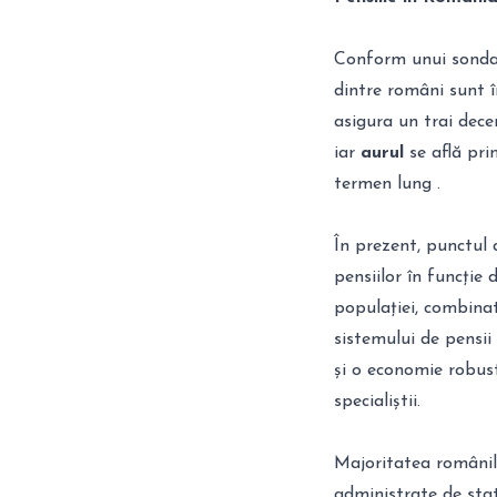
Conform unui sondaj
dintre români sunt în
asigura un trai dece
iar
aurul
se află pri
termen lung .
În prezent, punctul 
pensiilor în funcție 
populației, combinat
sistemului de pensii
și o economie robust
specialiștii.
Majoritatea românilo
administrate de stat