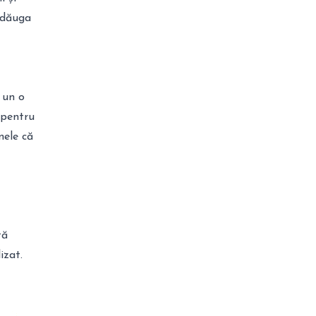
adăuga
p un o
 pentru
nele că
tă
izat.