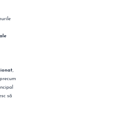
urile
ale
ionat
,
, precum
incipal
esc să