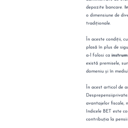
depozite bancare.
I
o dimensiune de dive
tradiționale.
În aceste condiții, c
plasă în plus de sig
a-l folosi ca
instrum
există premisele, sun
domeniu și în mediul
În
acest articol
de an
Desprepensiiprivate.
avantajelor fiscale, 
Indicele BET este con
contribuția la pensi