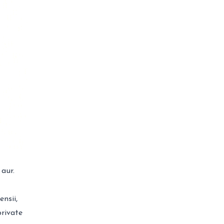
 aur.
nsii,
private