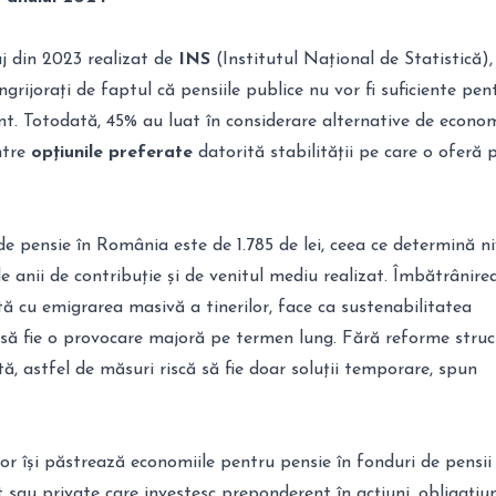
 din 2023 realizat de
INS
(Institutul Național de Statistică)
grijorați de faptul că pensiile publice nu vor fi suficiente pen
nt. Totodată, 45% au luat în considerare alternative de econom
ntre
opțiunile preferate
datorită stabilității pe care o oferă 
de pensie în România este de 1.785 de lei, ceea ce determină ni
de anii de contribuție și de venitul mediu realizat. Îmbătrânire
ă cu emigrarea masivă a tinerilor, face ca sustenabilitatea
 să fie o provocare majoră pe termen lung. Fără reforme struc
ă, astfel de măsuri riscă să fie doar soluții temporare, spun
r își păstrează economiile pentru pensie în fonduri de pensii
 sau private care investesc preponderent în acțiuni, obligațiun