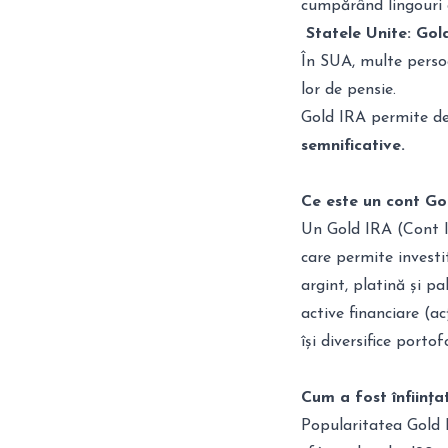
cumpărând lingouri 
Statele Unite: Gol
În SUA, multe perso
lor de pensie.
Gold IRA permite deț
semnificative.
Ce este un cont Go
Un Gold IRA (Cont I
care permite investi
argint, platină și pa
active financiare (ac
își diversifice portof
Cum a fost înființa
Popularitatea Gold I