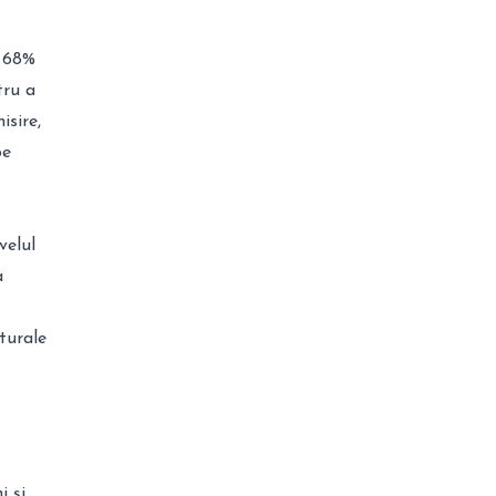
, 68%
tru a
isire,
pe
velul
a
turale
i și