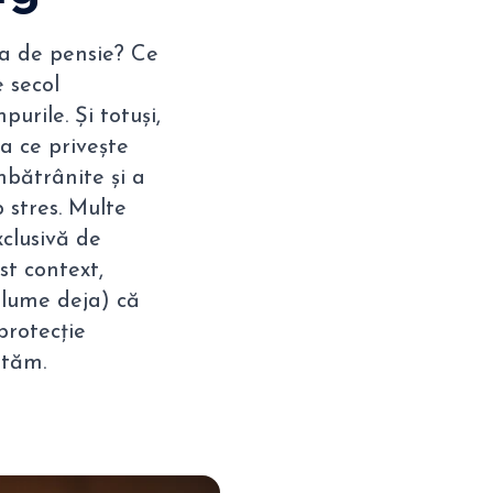
 ta de pensie? Ce
 secol
urile. Și totuși,
a ce privește
îmbătrânite și a
 stres. Multe
clusivă de
st context,
n lume deja) că
protecție
stăm.