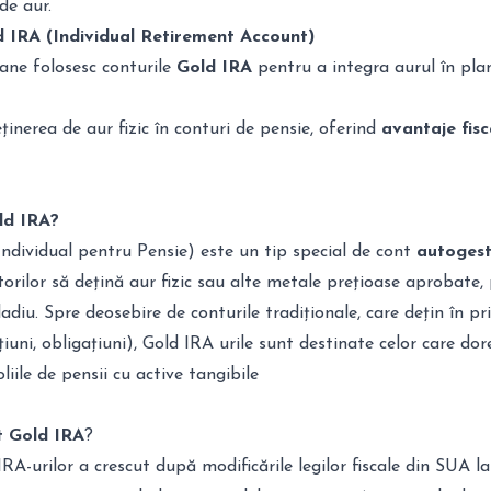
de aur.
d IRA (Individual Retirement Account)
ane folosesc conturile
Gold IRA
pentru a integra aurul în plan
inerea de aur fizic în conturi de pensie, oferind
avantaje fisc
ld IRA?
ndividual pentru Pensie) este un tip special de cont
autogest
torilor să dețină aur fizic sau alte metale prețioase aprobate
ladiu. Spre deosebire de conturile tradiționale, care dețin în pr
țiuni, obligațiuni), Gold IRA urile sunt destinate celor care
dor
oliile de pensii cu active tangibile
t Gold IRA
?
RA-urilor a crescut după modificările legilor fiscale din SUA la