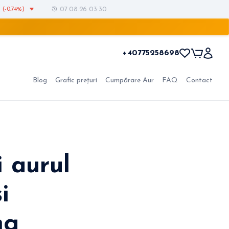
(-0.74%)
07.08.26 03:30
+40775258698
Blog
Grafic prețuri
Cumpărare Aur
FAQ
Contact
 aurul
i
ng