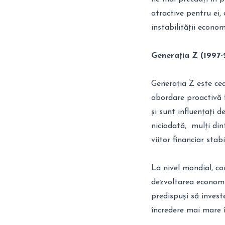
atractive pentru ei,
instabilității econom
Generația Z (1997-
Generația Z este cea
abordare proactivă f
și sunt influențați d
niciodată, mulți din
viitor financiar stabi
La nivel mondial, co
dezvoltarea economică
predispuși să invest
încredere mai mare î