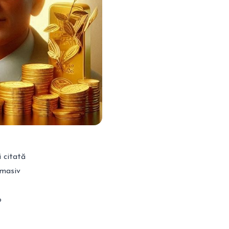
 citată
 masiv
o