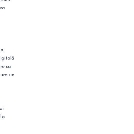
iva
-o
igitală
are ca
gura un
ai
d o