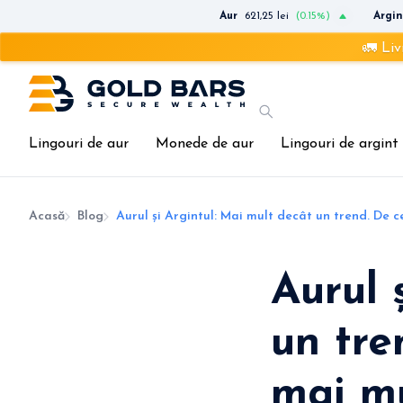
Aur
621,25 lei
(0.15%)
Argin
🚛 Livrare rapidă 
Lingouri de aur
Monede de aur
Lingouri de argint
Acasă
Blog
Aurul și Argintul: Mai mult decât un trend. De ce
Aurul 
un tre
mai mu