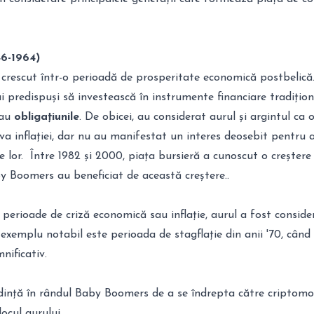
6-1964)
 crescut într-o perioadă de prosperitate economică postbelică
predispuși să investească în instrumente financiare tradițion
au
obligațiunile
. De obicei, au considerat aurul și argintul ca
va inflației, dar nu au manifestat un interes deosebit pentru a
le lor. Între 1982 și 2000, piața bursieră a cunoscut o creștere
by Boomers au beneficiat de această creștere..
 perioade de criză economică sau inflație, aurul a fost conside
 exemplu notabil este perioada de stagflație din anii '70, când
nificativ.
ndință în rândul Baby Boomers de a se îndrepta către criptomo
locul aurului.