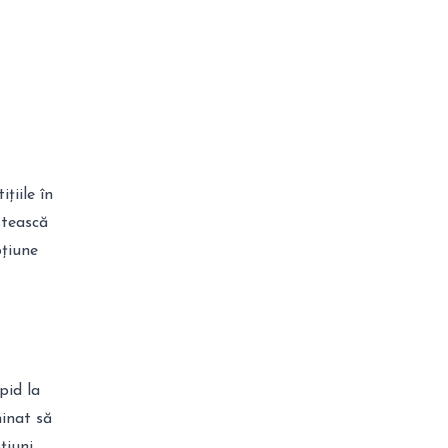
ițiile în
stească
pțiune
pid la
minat să
țiuni