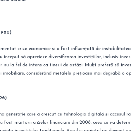
1980)
mentat crize economice și a fost influențată de instabilitatea
 început să aprecieze diversificarea investițiilor, inclusiv invest
 nu la fel de intens ca tinerii de astăzi. Mulți preferă să inve
și imobiliare, considerând metalele prețioase mai degrabă o o
996)
ma generație care a crescut cu tehnologia digitală și accesul ra
au fost martorii crizelor financiare din 2008, ceea ce i-a deter
rivința investițiilor tradiționale. Aurul și argintul au devenit op