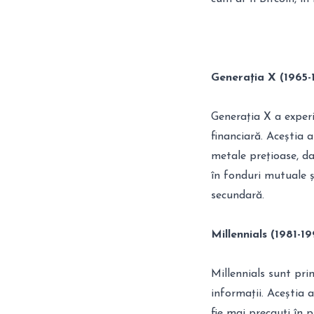
Generația X (1965-
Generația X a experi
financiară. Aceștia au
metale prețioase, dar
în fonduri mutuale 
secundară.
Millennials (1981-1
Millennials sunt pri
informații. Aceștia 
fie mai precauți în p