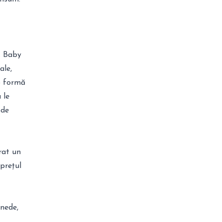
. Baby
ale,
 o formă
 le
 de
rat un
 prețul
nede,