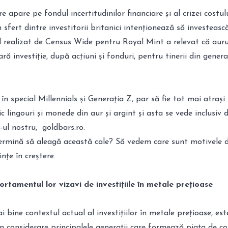
 apare pe fondul incertitudinilor financiare și al crizei costului
sfert dintre investitorii britanici intenționează să investeasc
l realizat de Census Wide pentru Royal Mint a relevat că auru
 investiție, după acțiuni și fonduri, pentru tinerii din generaț
în special Millennials și Generația Z, par să fie tot mai atrași 
ic lingouri și monede din aur și argint și asta se vede inclusiv 
e-ul nostru, goldbars.ro.
ermină să aleagă această cale? Să vedem care sunt motivele d
nțe în creștere.
ortamentul lor vizavi de investițiile în metale prețioase
 bine contextul actual al investițiilor în metale prețioase, est
n considerare principalele generații care formează piața de c