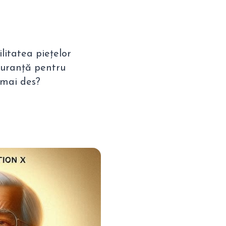
litatea piețelor
iguranță pentru
e mai des?