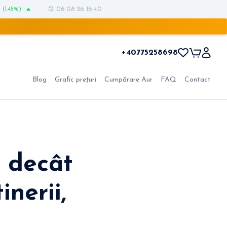
(1.45%)
06.08.26 16:40
+40775258698
Blog
Grafic prețuri
Cumpărare Aur
FAQ
Contact
t decât
inerii,