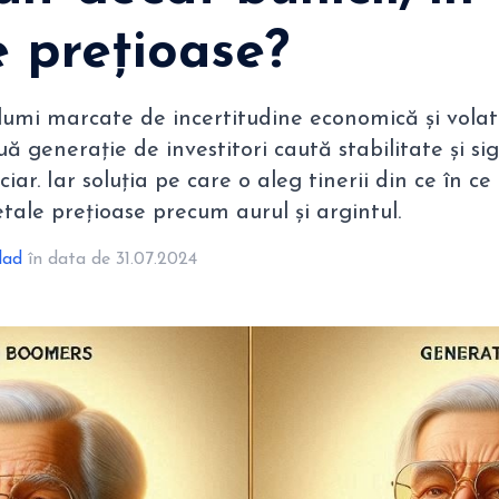
 prețioase?
 lumi marcate de incertitudine economică și volati
uă generație de investitori caută stabilitate și s
nciar. Iar soluția pe care o aleg tinerii din ce în c
metale prețioase precum aurul și argintul.
lad
în data de 31.07.2024