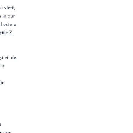
 vieții,
ă în aur
l este a
iile Z
și ei de
din
in
e
onsum.