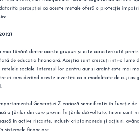
 datorită percepției că aceste metale oferă o protecție împotr
ice.
2012)
 mai tânără dintre aceste grupuri și este caracterizată printr
ață de educația financiară. Aceștia sunt crescuți într-o lume d
e rețelele sociale. Interesul lor pentru aur și argint este mai m
tre ei considerând aceste investiții ca o modalitate de a-și asi
l.
mportamentul Generației Z variază semnificativ în funcție de
 a țărilor din care provin. În țările dezvoltate, tinerii sunt m
ească în active riscante, inclusiv criptomonede și acțiuni, avân
n sistemele financiare.