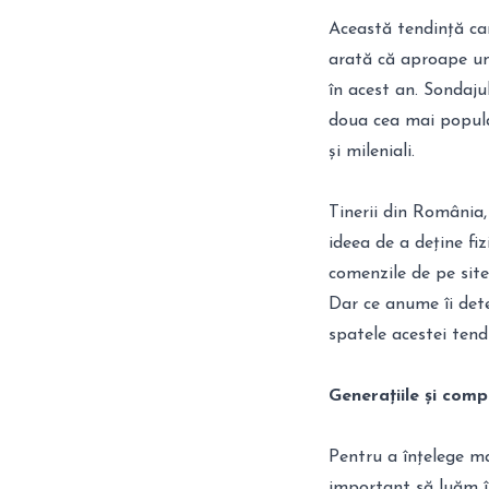
Această tendință care
arată că aproape un 
în acest an. Sondaju
doua cea mai populară
și mileniali.
Tinerii din România, 
ideea de a deține fiz
comenzile de pe sit
Dar ce anume îi det
spatele acestei tendi
Generațiile și comp
Pentru a înțelege mai
important să luăm î