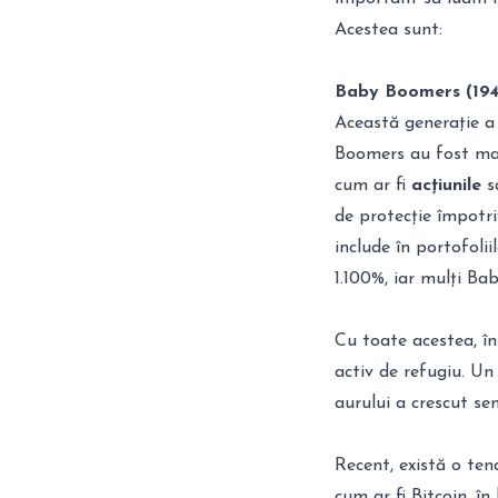
Acestea sunt:
Baby Boomers (194
Această generație a
Boomers au fost mai 
cum ar fi
acțiunile
s
de protecție împotri
include în portofolii
1.100%, iar mulți Ba
Cu toate acestea, în
activ de refugiu. Un
aurului a crescut sem
Recent, există o te
cum ar fi Bitcoin, în 