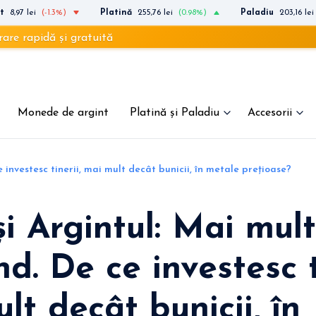
t
8,97 lei
(-1.3%)
Platină
255,76 lei
(0.98%)
Paladiu
203,16 lei
și gratuită
Monede de argint
Platină și Paladiu
Accesorii
 investesc tinerii, mai mult decât bunicii, în metale prețioase?
și Argintul: Mai mul
nd. De ce investesc t
lt decât bunicii, în