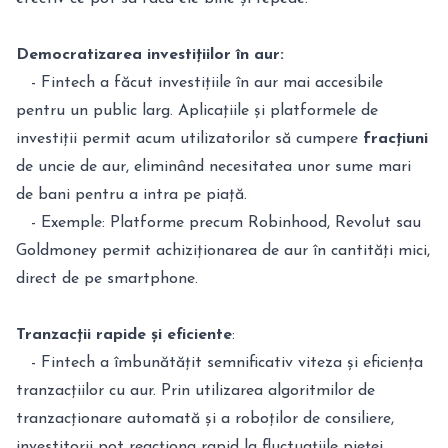
Democratizarea investițiilor în aur:
- Fintech a făcut investițiile în aur mai accesibile
pentru un public larg. Aplicațiile și platformele de
investiții permit acum utilizatorilor să cumpere
fracțiuni
de uncie de aur, eliminând necesitatea unor sume mari
de bani pentru a intra pe piață.
- Exemple: Platforme precum Robinhood, Revolut sau
Goldmoney permit achiziționarea de aur în cantități mici,
direct de pe smartphone.
Tranzacții rapide și eficiente
:
- Fintech a îmbunătățit semnificativ viteza și eficiența
tranzacțiilor cu aur. Prin utilizarea algoritmilor de
tranzacționare automată și a roboților de consiliere,
investitorii pot reacționa rapid la fluctuațiile pieței.