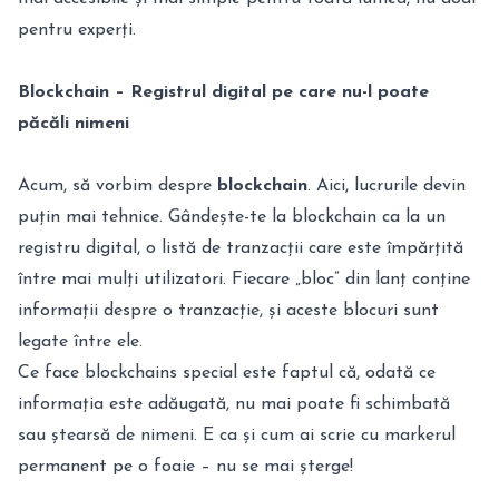
pentru experți.
Blockchain – Registrul digital pe care nu-l poate
păcăli nimeni
Acum, să vorbim despre
blockchain
. Aici, lucrurile devin
puțin mai tehnice. Gândește-te la blockchain ca la un
registru digital, o listă de tranzacții care este împărțită
între mai mulți utilizatori. Fiecare „bloc” din lanț conține
informații despre o tranzacție, și aceste blocuri sunt
legate între ele.
Ce face blockchains special este faptul că, odată ce
informația este adăugată, nu mai poate fi schimbată
sau ștearsă de nimeni. E ca și cum ai scrie cu markerul
permanent pe o foaie – nu se mai șterge!