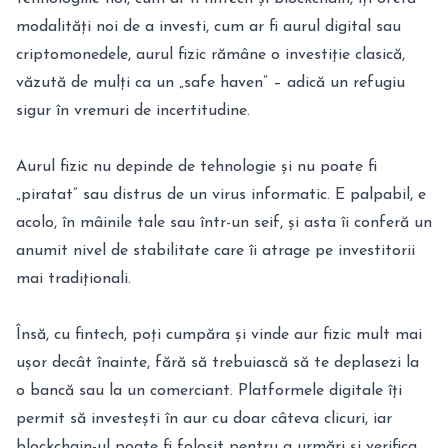
modalități noi de a investi, cum ar fi aurul digital sau
criptomonedele, aurul fizic rămâne o investiție clasică,
văzută de mulți ca un „safe haven” – adică un refugiu
sigur în vremuri de incertitudine.
Aurul fizic nu depinde de tehnologie și nu poate fi
„piratat” sau distrus de un virus informatic. E palpabil, e
acolo, în mâinile tale sau într-un seif, și asta îi conferă un
anumit nivel de stabilitate care îi atrage pe investitorii
mai tradiționali.
Însă, cu fintech, poți cumpăra și vinde aur fizic mult mai
ușor decât înainte, fără să trebuiască să te deplasezi la
o bancă sau la un comerciant. Platformele digitale îți
permit să investești în aur cu doar câteva clicuri, iar
blockchain-ul poate fi folosit pentru a urmări și verifica