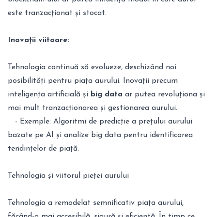
este tranzacționat și stocat.
Inovații viitoare:
Tehnologia continuă să evolueze, deschizând noi
posibilități pentru piața aurului. Inovații precum
inteligența artificială și
big data
ar putea revoluționa și
mai mult tranzacționarea și gestionarea aurului.
- Exemple: Algoritmi de predicție a prețului aurului
bazate pe AI și analize big data pentru identificarea
tendințelor de piață.
Tehnologia și viitorul pieței aurului
Tehnologia a remodelat semnificativ piața aurului,
făcând-o mai accesibilă, sigură și eficientă. În timp ce