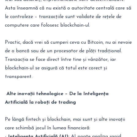
Asta înseamnă că nu există o autoritate centrală care să
le controleze – tranzacțiile sunt validate de rețele de
computere care folosesc blockchain-ul.
Practic, dacă vrei să cumperi ceva cu Bitcoin, nu ai nevoie
de o bancă sau de un procesator de plăți tradițional.
Tranzacția se face direct între tine și vânzător, iar
blockchain-ul se asigură că totul este corect și
transparent.
Alte inovații tehnologice – De la Inteligența
Artificială la roboți de trading
Pe lângă fintech și blockchain, mai sunt și alte inovații
care schimbă jocul în lumea financiară:
-
Inteligența Artificială (AI):
AI poate analiza rapid