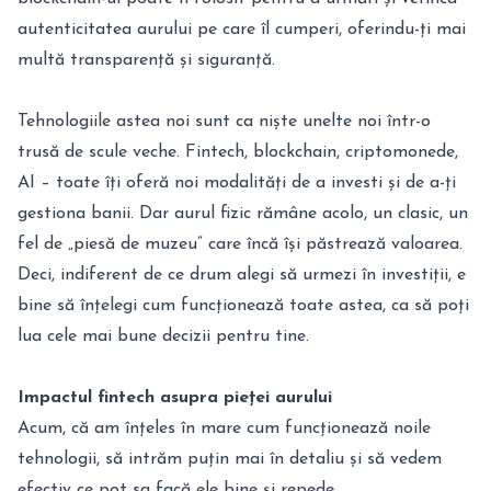
autenticitatea aurului pe care îl cumperi, oferindu-ți mai
multă transparență și siguranță.
Tehnologiile astea noi sunt ca niște unelte noi într-o
trusă de scule veche. Fintech, blockchain, criptomonede,
AI – toate îți oferă noi modalități de a investi și de a-ți
gestiona banii. Dar aurul fizic rămâne acolo, un clasic, un
fel de „piesă de muzeu” care încă își păstrează valoarea.
Deci, indiferent de ce drum alegi să urmezi în investiții, e
bine să înțelegi cum funcționează toate astea, ca să poți
lua cele mai bune decizii pentru tine.
Impactul fintech asupra pieței aurului
Acum, că am înțeles în mare cum funcționează noile
tehnologii, să intrăm puțin mai în detaliu și să vedem
efectiv ce pot sa facă ele bine și repede.