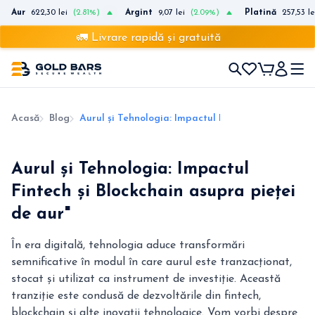
Aur
622,30 lei
(2.81%)
Argint
9,07 lei
(2.09%)
Platină
257,53 le
🚛 Livrare rapidă și gratuită
Acasă
Blog
Aurul și Tehnologia: Impactul Fintech și Blockchai
Aurul și Tehnologia: Impactul
Fintech și Blockchain asupra pieței
de aur"
În era digitală, tehnologia aduce transformări
semnificative în modul în care aurul este tranzacționat,
stocat și utilizat ca instrument de investiție. Această
tranziție este condusă de dezvoltările din fintech,
blockchain și alte inovații tehnologice. Vom vorbi despre