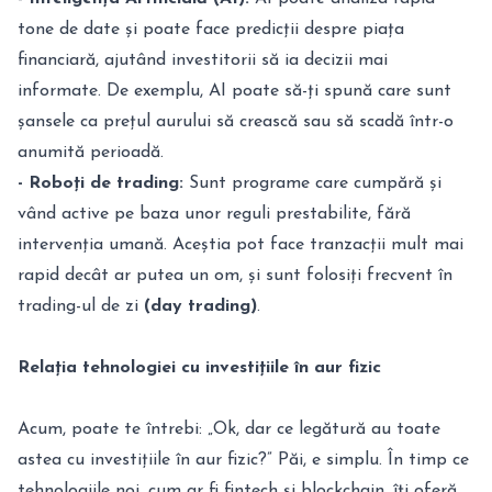
tone de date și poate face predicții despre piața
financiară, ajutând investitorii să ia decizii mai
informate. De exemplu, AI poate să-ți spună care sunt
șansele ca prețul aurului să crească sau să scadă într-o
anumită perioadă.
- Roboți de trading:
Sunt programe care cumpără și
vând active pe baza unor reguli prestabilite, fără
intervenția umană. Aceștia pot face tranzacții mult mai
rapid decât ar putea un om, și sunt folosiți frecvent în
trading-ul de zi
(day trading)
.
Relația tehnologiei cu investițiile în aur fizic
Acum, poate te întrebi: „Ok, dar ce legătură au toate
astea cu investițiile în aur fizic?” Păi, e simplu. În timp ce
tehnologiile noi, cum ar fi fintech și blockchain, îți oferă