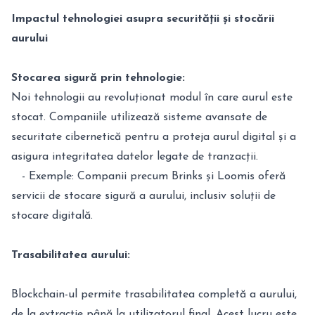
Impactul tehnologiei asupra securității și stocării
aurului
Stocarea sigură prin tehnologie:
Noi tehnologii au revoluționat modul în care aurul este
stocat. Companiile utilizează sisteme avansate de
securitate cibernetică pentru a proteja aurul digital și a
asigura integritatea datelor legate de tranzacții.
- Exemple: Companii precum Brinks și Loomis oferă
servicii de stocare sigură a aurului, inclusiv soluții de
stocare digitală.
Trasabilitatea aurului:
Blockchain-ul permite trasabilitatea completă a aurului,
de la extracție până la utilizatorul final. Acest lucru este