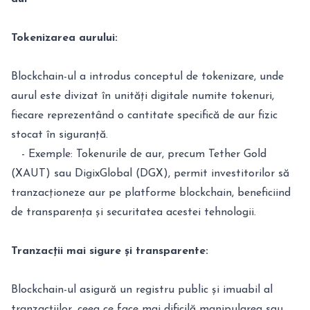
Tokenizarea aurului:
Blockchain-ul a introdus conceptul de tokenizare, unde
aurul este divizat în unități digitale numite tokenuri,
fiecare reprezentând o cantitate specifică de aur fizic
stocat în siguranță.
- Exemple: Tokenurile de aur, precum Tether Gold
(XAUT) sau DigixGlobal (DGX), permit investitorilor să
tranzacționeze aur pe platforme blockchain, beneficiind
de transparența și securitatea acestei tehnologii.
Tranzacții mai sigure și transparente:
Blockchain-ul asigură un registru public și imuabil al
tranzacțiilor, ceea ce face mai dificilă manipularea sau