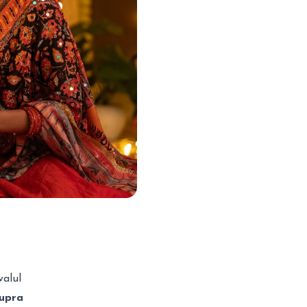
valul
supra