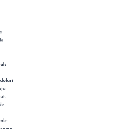
la
le
e
uls
dolari
ața
ut.
de
ale:
 grame