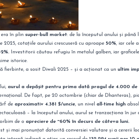
 era în plin
super-bull market
: de la începutul anului și până 
e 2025, cotațiile aurului crescuseră cu aproape
50%
, iar cele a
52%.
Investitorii căutau refugiu în metalul galben, iar graficel
ime istorice.
 fierbinte, a sosit Diwali 2025 – și a acționat ca un
ultim imp
lui,
aurul a depășit pentru prima dată pragul de 4.000 de 
ternațional. De fapt, pe 20 octombrie (chiar de Dhanteras), pi
vârf de
aproximativ 4.381 $/uncie
, un nivel
all-time high
absol
ectaculoasă – la începutul anului, aurul se tranzacționa în jur 
 vorbim de o
apreciere de ~60% în decurs de câteva luni.
ost și mai pronunțat datorită conversiei valutare și a cererii loc
ața internă indiană a atins un record de
132.294 rupii per 10