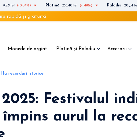
t
9,28 lei
(-0.07%)
Platină
253,40 lei
(-1.48%)
Paladiu
201,31 le
i gratuită
Monede de argint
Platină și Paladiu
Accesorii
l la recorduri istorice
 2025: Festivalul ind
 împins aurul la rec
e