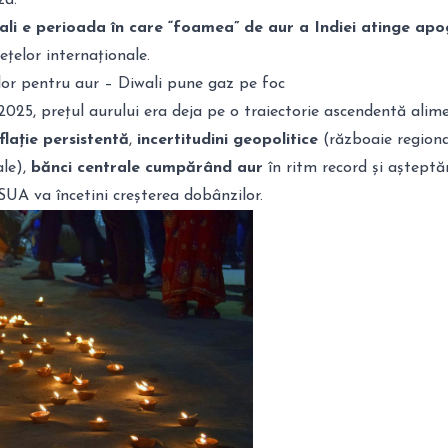
ză.
ali e perioada în care “foamea” de aur a Indiei atinge apo
ețelor internaționale.
lor pentru aur – Diwali pune gaz pe foc
025, prețul aurului era deja pe o traiectorie ascendentă alim
nflație persistentă
,
incertitudini geopolitice
(războaie regiona
ale),
bănci centrale cumpărând aur
în ritm record și așteptăr
UA va încetini creșterea dobânzilor.