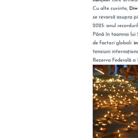
nunților
care urmea
Cu alte cuvinte,
Diw
se revarsă asupra pi
2025: anul recorduri
Până în toamna lui 2
de factori globali:
i
tensiuni internațion
Rezerva Federală a S