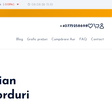
i
(-0.08%)
08.08.26 15:10
+40775258698
Blog
Grafic prețuri
Cumpărare Aur
FAQ
Contact
ian
orduri