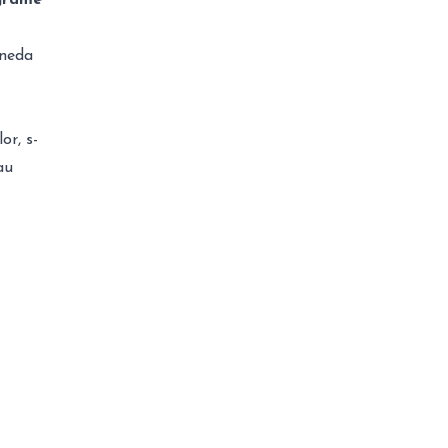
oneda
or, s-
au