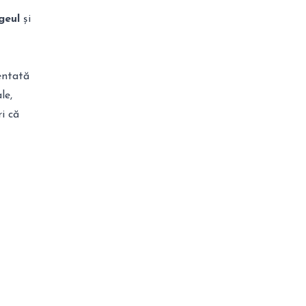
geul
și
entată
le,
i că