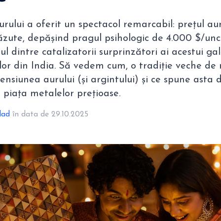
urului a oferit un spectacol remarcabil: prețul aur
ăzute, depășind pragul psihologic de 4.000 $/unci
l dintre catalizatorii surprinzători ai acestui gal
ilor din India. Să vedem cum, o tradiție veche de 
censiunea aurului (și argintului) și ce spune asta 
piața metalelor prețioase.
lad
în data de 29.10.2025