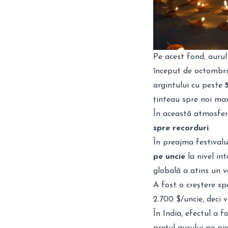
Pe acest fond, aurul
început de octombri
argintului cu peste
ținteau spre noi max
În această atmosferă
spre recorduri
.
În preajma festivalu
pe uncie
la nivel in
globală a atins un 
A fost o creștere sp
2.700 $/uncie, deci
În India, efectul a f
prețul aurului pe pi