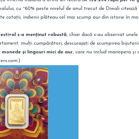
ivalului, cu ~60% peste nivelul de anul trecut de Diwali citează
ste cotații, indienii plăteau cel mai scump aur din istorie în m
estival s-a menținut robustă
, chiar dacă s-au observat unele
ament: mulți cumpărători, descurajați de scumpirea bijuteriil
e monede și
lingouri mici de au
r
, care nu includ manopera și 
ters.com
.)