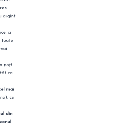
derat
ras
,
u argint
ce, ci
 toate
 mai
o poți
tât ca
cel mai
na), cu
al din
zonul