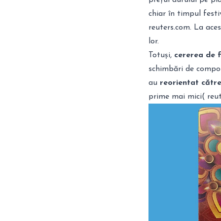
chiar în timpul fest
reuters.com
. La ace
lor.
Totuși,
cererea de f
schimbări de comport
au
reorientat cătr
prime mai mici(
reu