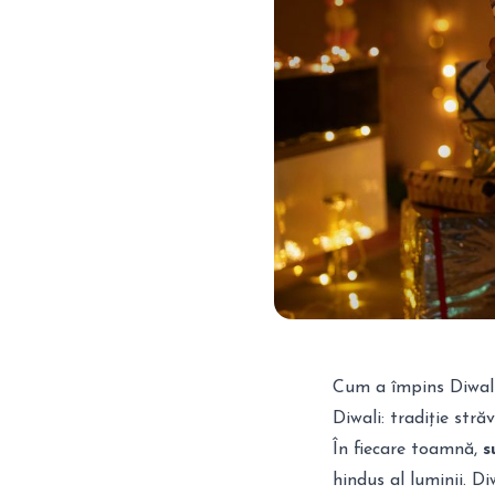
Cum a împins Diwali 
Diwali: tradiție str
În fiecare toamnă,
s
hindus al luminii. D