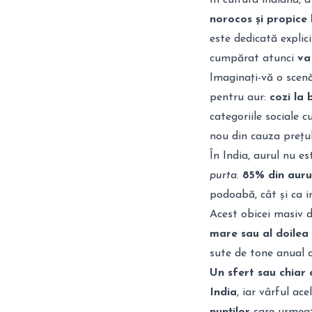
În cultura indiană, 
norocos și propice 
este dedicată explici
cumpărat atunci
va
Imaginați-vă o sce
pentru aur:
cozi la 
categoriile sociale 
nou din cauza prețulu
În India, aurul nu e
purta
.
85% din aurul
podoabă, cât și ca i
Acest obicei masiv
mare sau al doilea
sute de tone anual c
Un sfert sau chiar 
India
, iar vârful ace