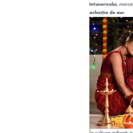
întunericului
, marcat
achiziția de aur
.