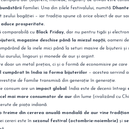
a cumpăra aur (bijuterii, monede, lingouri) de Diwali este consi
bunăstării
familiei. Una din zilele festivalului, numită
Dhante
t zeului bogăției – iar tradiția spune că orice obiect de aur sa
 aduce prosperitate.
nă comparabilă cu
Black Friday
, dar nu pentru tigăi și electroni
bijuterii, magazine deschise până la miezul nopții
, oameni de
cumpărând de la inele mici până la seturi masive de bijuterii și
i aurului, lingouri și monede de aur și argint.
ste doar un metal prețios, ci și o formă de economisire
pe care 
 cumpărat în India ia forma bijuteriilor
– acestea servind a
nvestiție de familie transmisă din generație în generație.
 de consum are un
impact global
. India este de decenii întregi
 cel mai mare consumator de aur
din lume (rivalizând cu Chi
erute de piața indiană.
o treime din cererea anuală mondială de aur vine tradițion
lei cereri este în
sezonul festival (octombrie-noiembrie)
și
se