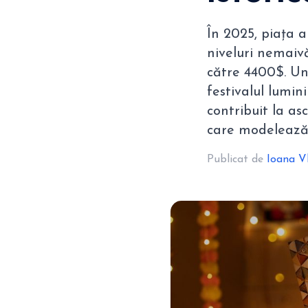
În 2025, piața a
niveluri nemaiv
către 4400$. Unu
festivalul lumin
contribuit la as
care modelează 
Publicat de
Ioana V