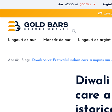
Aur
633,30 lei
(-0.38%)
Argin
🚛 Livrare rapidă ș
Lingouri de aur
Monede de aur
Lingouri de argint
Acasă
Blog
Diwali 2025: Festivalul indian care a împins auru
Diwali
care a
istoric