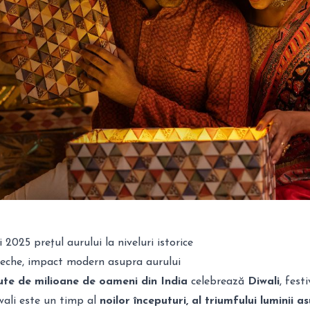
2025 prețul aurului la niveluri istorice
ăveche, impact modern asupra aurului
ute de milioane de oameni din India
celebrează
Diwali
, festi
iwali este un timp al
noilor începuturi, al triumfului luminii a