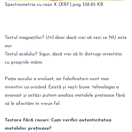
Spectrometria cu raze X (XRF).png
338.85 KB
Testul magneților? Util doar dacă vrei să vezi ce NU este
aur.
Testul acidului? Sigur, dacă vrei să îți distrugi investiția
cu propriile mâini.
Piața aurului a evoluat, iar falsificatorii sunt mai
inventivi ca oricând. Există și vești bune: tehnologia a
avansat și astăzi putem analiza metalele prețioase fără
să le afectăm în vreun fel.
Testare fără riscuri: Cum verifici autenticitatea
metalelor prețioase?