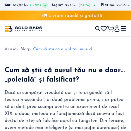
Aur
632,92 lei
(1.78%)
Argint
9,27 lei
(2.47%)
Platină
257,16 lei
🚛 Livrare rapidă și gratuită
Acasă
Blog
Cum să știi că aurul tău nu e doar... „poleială” și fal
Cum să știi că aurul tău nu e doar...
„poleială” și falsificat?
Dacă ai cumpărat vreodată aur și te-ai gândit să-l
testezi mușcându-l, ai două probleme: prima, s-ar putea
să ai dinți prea scumpi pentru un experiment de secol
XIX; a doua, metoda nu funcționează dacă cineva a fost
destul de isteț să falsifice aurul cu tungsten. Din fericire,
avem metode mai inteligente (și mai puțin dureroase) de