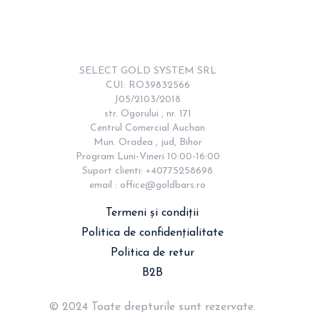
SELECT GOLD SYSTEM SRL

CUI: RO39832566

J05/2103/2018

str. Ogorului , nr. 171

Centrul Comercial Auchan

Mun. Oradea , jud, Bihor

Program Luni-Vineri 10:00-16:00

Suport clienti: +40775258698

email : 
office@goldbars.ro
Termeni și condiții
Politica de confidențialitate
Politica de retur
B2B
© 2024 Toate drepturile sunt rezervate.