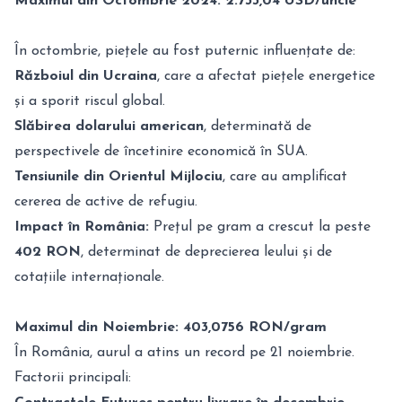
Maximul din Octombrie 2024: 2.733,04 USD/uncie
În octombrie, piețele au fost puternic influențate de:
Războiul din Ucraina
, care a afectat piețele energetice
și a sporit riscul global.
Slăbirea dolarului american
, determinată de
perspectivele de încetinire economică în SUA.
Tensiunile din Orientul Mijlociu
, care au amplificat
cererea de active de refugiu.
Impact în România:
Prețul pe gram a crescut la peste
402 RON
, determinat de deprecierea leului și de
cotațiile internaționale.
Maximul din Noiembrie: 403,0756 RON/gram
În România, aurul a atins un record pe 21 noiembrie.
Factorii principali: