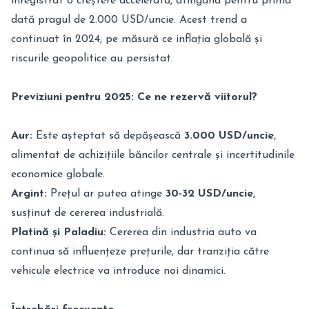
înregistrat o creștere accelerată, atingând pentru prima
dată pragul de 2.000 USD/uncie. Acest trend a
continuat în 2024, pe măsură ce inflația globală și
riscurile geopolitice au persistat.
Previziuni pentru 2025: Ce ne rezervă viitorul?
Aur:
Este așteptat să depășească
3.000 USD/uncie
,
alimentat de achizițiile băncilor centrale și incertitudinile
economice globale.
Argint:
Prețul ar putea atinge
30-32 USD/uncie
,
susținut de cererea industrială.
Platină și Paladiu:
Cererea din industria auto va
continua să influențeze prețurile, dar tranziția către
vehicule electrice va introduce noi dinamici.