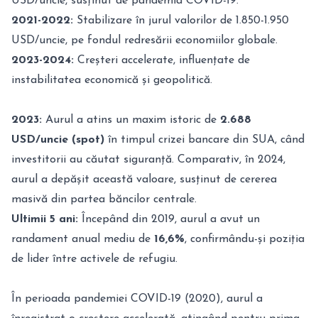
USD/uncie, susținut de pandemia COVID-19.
2021-2022:
Stabilizare în jurul valorilor de 1.850-1.950
USD/uncie, pe fondul redresării economiilor globale.
2023-2024:
Creșteri accelerate, influențate de
instabilitatea economică și geopolitică.
2023:
Aurul a atins un maxim istoric de
2.688
USD/uncie (spot)
în timpul crizei bancare din SUA, când
investitorii au căutat siguranță. Comparativ, în 2024,
aurul a depășit această valoare, susținut de cererea
masivă din partea băncilor centrale.
Ultimii 5 ani:
Începând din 2019, aurul a avut un
randament anual mediu de
16,6%
, confirmându-și poziția
de lider între activele de refugiu.
În perioada pandemiei COVID-19 (2020), aurul a