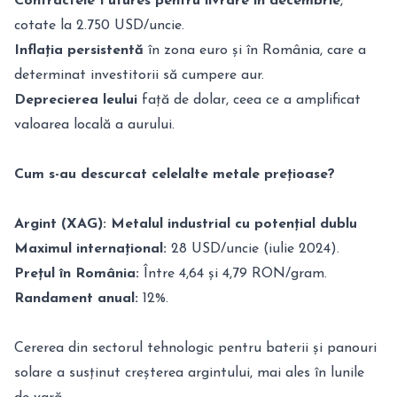
Contractele Futures pentru livrare în decembrie
,
cotate la 2.750 USD/uncie.
Inflația persistentă
în zona euro și în România, care a
determinat investitorii să cumpere aur.
Deprecierea leului
față de dolar, ceea ce a amplificat
valoarea locală a aurului.
Cum s-au descurcat celelalte metale prețioase?
Argint (XAG): Metalul industrial cu potențial dublu
Maximul internațional:
28 USD/uncie (iulie 2024).
Prețul în România:
Între 4,64 și 4,79 RON/gram.
Randament anual:
12%.
Cererea din sectorul tehnologic pentru baterii și panouri
solare a susținut creșterea argintului, mai ales în lunile