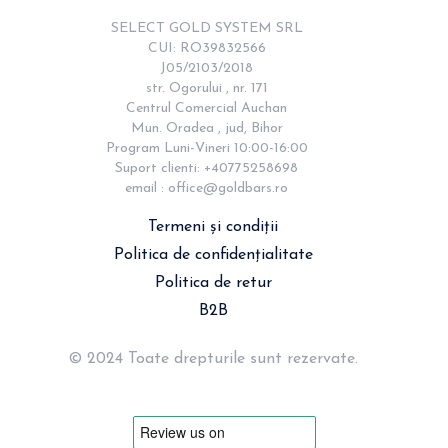
SELECT GOLD SYSTEM SRL

CUI: RO39832566

J05/2103/2018

str. Ogorului , nr. 171

Centrul Comercial Auchan

Mun. Oradea , jud, Bihor

Program Luni-Vineri 10:00-16:00

Suport clienti: +40775258698

email : 
office@goldbars.ro
Termeni și condiții
Politica de confidențialitate
Politica de retur
B2B
© 2024 Toate drepturile sunt rezervate.