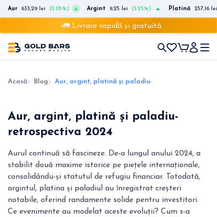
Aur
633,29 lei
(2.05%)
Argint
9,25 lei
(3.25%)
Platină
257,16 le
🚛 Livrare rapidă și gratuită
Acasă
Blog
Aur, argint, platină și paladiu-retrospectiva 2024
Aur, argint, platină și paladiu-
retrospectiva 2024
Aurul continuă să fascineze. De-a lungul anului 2024, a
stabilit două maxime istorice pe piețele internaționale,
consolidându-și statutul de refugiu financiar. Totodată,
argintul, platina și paladiul au înregistrat creșteri
notabile, oferind randamente solide pentru investitori.
Ce evenimente au modelat aceste evoluții? Cum s-a