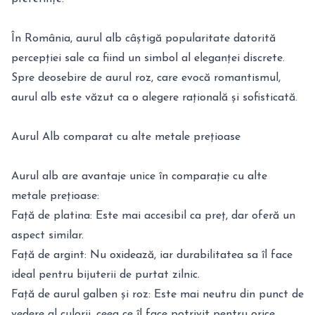
În România, aurul alb câștigă popularitate datorită
percepției sale ca fiind un simbol al eleganței discrete.
Spre deosebire de aurul roz, care evocă romantismul,
aurul alb este văzut ca o alegere rațională și sofisticată.
Aurul Alb comparat cu alte metale prețioase
Aurul alb are avantaje unice în comparație cu alte
metale prețioase:
Față de platina: Este mai accesibil ca preț, dar oferă un
aspect similar.
Față de argint: Nu oxidează, iar durabilitatea sa îl face
ideal pentru bijuterii de purtat zilnic.
Față de aurul galben și roz: Este mai neutru din punct de
vedere al culorii, ceea ce îl face potrivit pentru orice