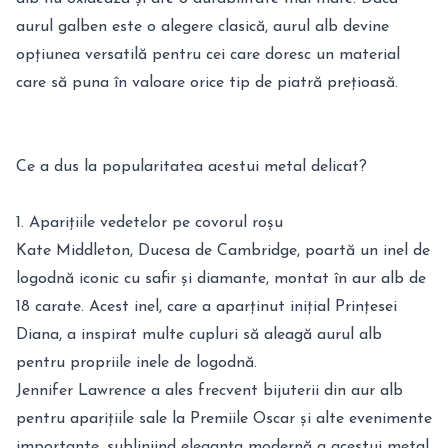
aurul galben este o alegere clasică, aurul alb devine
opțiunea versatilă pentru cei care doresc un material
care să puna în valoare orice tip de piatră prețioasă.
Ce a dus la popularitatea acestui metal delicat?
1. Aparițiile vedetelor pe covorul roșu
Kate Middleton, Ducesa de Cambridge, poartă un inel de
logodnă iconic cu safir și diamante, montat în aur alb de
18 carate. Acest inel, care a aparținut inițial Prințesei
Diana, a inspirat multe cupluri să aleagă aurul alb
pentru propriile inele de logodnă.
Jennifer Lawrence a ales frecvent bijuterii din aur alb
pentru aparițiile sale la Premiile Oscar și alte evenimente
importante, subliniind eleganța modernă a acestui metal.