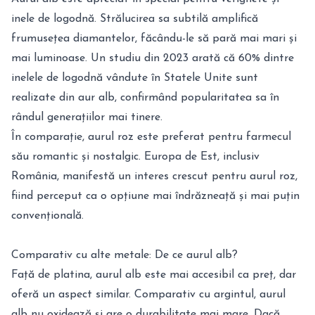
inele de logodnă. Strălucirea sa subtilă amplifică
frumusețea diamantelor, făcându-le să pară mai mari și
mai luminoase. Un studiu din 2023 arată că 60% dintre
inelele de logodnă vândute în Statele Unite sunt
realizate din aur alb, confirmând popularitatea sa în
rândul generațiilor mai tinere.
În comparație, aurul roz este preferat pentru farmecul
său romantic și nostalgic. Europa de Est, inclusiv
România, manifestă un interes crescut pentru aurul roz,
fiind perceput ca o opțiune mai îndrăzneață și mai puțin
convențională.
Comparativ cu alte metale: De ce aurul alb?
Față de platina, aurul alb este mai accesibil ca preț, dar
oferă un aspect similar. Comparativ cu argintul, aurul
alb nu oxidează și are o durabilitate mai mare. Dacă