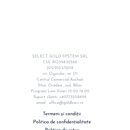
SELECT GOLD SYSTEM SRL

CUI: RO39832566

J05/2103/2018

str. Ogorului , nr. 171

Centrul Comercial Auchan

Mun. Oradea , jud, Bihor

Program Luni-Vineri 10:00-16:00

Suport clienti: +40775258698

email : 
office@goldbars.ro
Termeni și condiții
Politica de confidențialitate