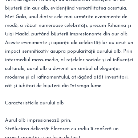
bijuterii din aur alb, evidențiind versatilitatea acestuia.
Met Gala, unul dintre cele mai urmărite evenimente de
modă, a văzut numeroase celebrități, precum Rihanna și
Gigi Hadid, purtând bijuterii impresionante din aur alb.
Aceste evenimente și apariții ale celebrităților au avut un
impact semnificativ asupra popularității aurului alb. Prin
intermediul mass-media, al rețelelor sociale și al influenței
culturale, aurul alb a devenit un simbol al eleganței
moderne și al rafinamentului, atrăgând atât investitori,
cât și iubitori de bijuterii din întreaga lume.
Caracteristicile aurului alb
Aurul alb impresionează prin:
Strălucirea delicată: Placarea cu rodiu îi conferă un
aspect argintiu și un luciu distinct.