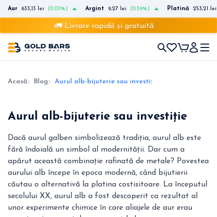
Aur
633,13 lei
(0.03%)
Argint
9,27 lei
(0.39%)
Platină
253,21 lei
🚛 Livrare rapidă și gratuită
Acasă
Blog
Aurul alb-bijuterie sau investiție
Aurul alb-bijuterie sau investiție
Dacă aurul galben simbolizează tradiția, aurul alb este
fără îndoială un simbol al modernității. Dar cum a
apărut această combinație rafinată de metale? Povestea
aurului alb începe în epoca modernă, când bijutierii
căutau o alternativă la platina costisitoare. La începutul
secolului XX, aurul alb a fost descoperit ca rezultat al
unor experimente chimice în care aliajele de aur erau