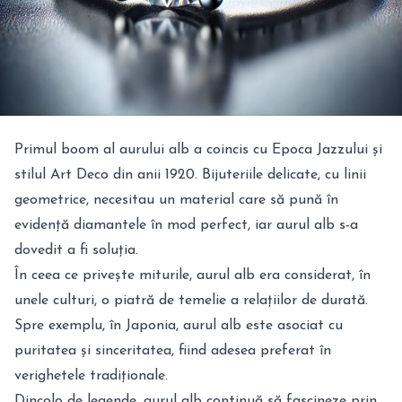
Primul boom al aurului alb a coincis cu Epoca Jazzului și
stilul Art Deco din anii 1920. Bijuteriile delicate, cu linii
geometrice, necesitau un material care să pună în
evidență diamantele în mod perfect, iar aurul alb s-a
dovedit a fi soluția.
În ceea ce privește miturile, aurul alb era considerat, în
unele culturi, o piatră de temelie a relațiilor de durată.
Spre exemplu, în Japonia, aurul alb este asociat cu
puritatea și sinceritatea, fiind adesea preferat în
verighetele tradiționale.
Dincolo de legende, aurul alb continuă să fascineze prin