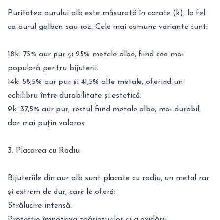
Puritatea aurului alb este măsurată în carate (k), la fel
ca aurul galben sau roz. Cele mai comune variante sunt:
18k: 75% aur pur și 25% metale albe, fiind cea mai
populară pentru bijuterii.
14k: 58,5% aur pur și 41,5% alte metale, oferind un
echilibru între durabilitate și estetică.
9k: 37,5% aur pur, restul fiind metale albe, mai durabil,
dar mai puțin valoros.
3. Placarea cu Rodiu
Bijuteriile din aur alb sunt placate cu rodiu, un metal rar
și extrem de dur, care le oferă:
Strălucire intensă.
Protecție împotriva zgârieturilor și a oxidării.