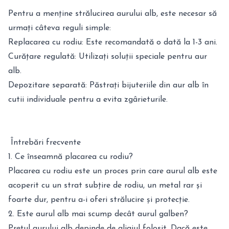
Pentru a menține strălucirea aurului alb, este necesar să
urmați câteva reguli simple:
Replacarea cu rodiu: Este recomandată o dată la 1-3 ani.
Curățare regulată: Utilizați soluții speciale pentru aur
alb.
Depozitare separată: Păstrați bijuteriile din aur alb în
cutii individuale pentru a evita zgârieturile.
Întrebări frecvente
1. Ce înseamnă placarea cu rodiu?
Placarea cu rodiu este un proces prin care aurul alb este
acoperit cu un strat subțire de rodiu, un metal rar și
foarte dur, pentru a-i oferi strălucire și protecție.
2. Este aurul alb mai scump decât aurul galben?
Prețul aurului alb depinde de aliajul folosit. Dacă este