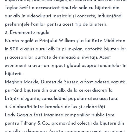
Taylor Swift a accesorizat ținutele sale cu bijuterii din
aur alb în videoclipuri muzicale și concerte, influențând
preferințele fanilor pentru acest tip de bijuterii.
2. Evenimente regale
Nunta regală a Prințului William și a lui Kate Middleton
în 2011 a adus aurul alb în prim-plan, datorită bijuteriilor
și accesoriilor purtate de mireasă și invitați. Acest
eveniment a avut un impact global asupra tendințelor în
bijuterii.
Meghan Markle, Ducesa de Sussex, a fost adesea văzută
purtând bijuterii din aur alb, de la cercei discreți la
brățări elegante, consolidând popularitatea acestuia.
3. Colaborări între branduri de lux și celebrități
Lady Gaga a fost imaginea campaniilor publicitare
pentru Tiffany & Co., promovând colecții de bijuterii din
aur alb și diamante. Aceste campanii au avut un impact