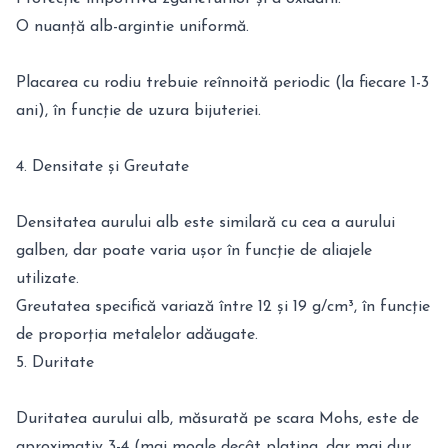
O nuanță alb-argintie uniformă.
Placarea cu rodiu trebuie reînnoită periodic (la fiecare 1-3
ani), în funcție de uzura bijuteriei.
4. Densitate și Greutate
Densitatea aurului alb este similară cu cea a aurului
galben, dar poate varia ușor în funcție de aliajele
utilizate.
Greutatea specifică variază între 12 și 19 g/cm³, în funcție
de proporția metalelor adăugate.
5. Duritate
Duritatea aurului alb, măsurată pe scara Mohs, este de
aproximativ 3-4 (mai moale decât platina, dar mai dur