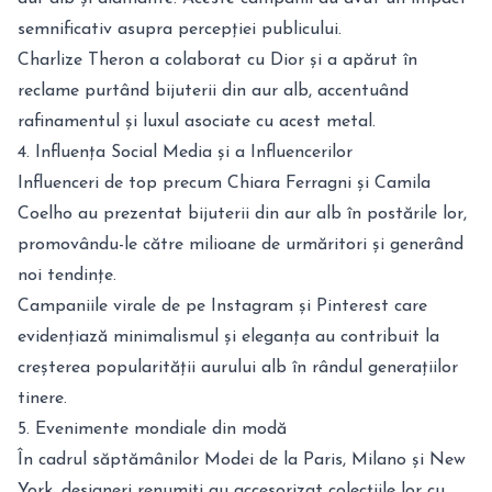
semnificativ asupra percepției publicului.
Charlize Theron a colaborat cu Dior și a apărut în
reclame purtând bijuterii din aur alb, accentuând
rafinamentul și luxul asociate cu acest metal.
4. Influența Social Media și a Influencerilor
Influenceri de top precum Chiara Ferragni și Camila
Coelho au prezentat bijuterii din aur alb în postările lor,
promovându-le către milioane de urmăritori și generând
noi tendințe.
Campaniile virale de pe Instagram și Pinterest care
evidențiază minimalismul și eleganța au contribuit la
creșterea popularității aurului alb în rândul generațiilor
tinere.
5. Evenimente mondiale din modă
În cadrul săptămânilor Modei de la Paris, Milano și New
York, designeri renumiți au accesorizat colecțiile lor cu