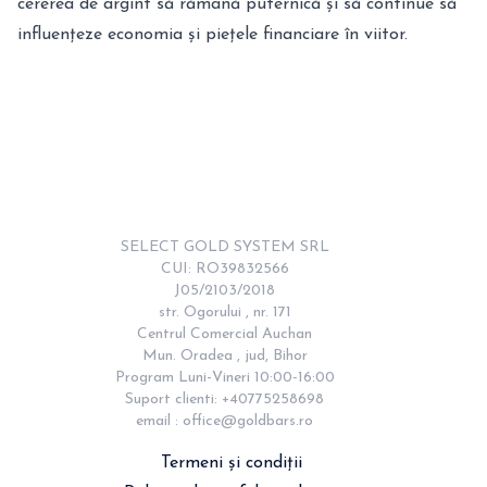
cererea de argint să rămână puternică și să continue să
influențeze economia și piețele financiare în viitor.
SELECT GOLD SYSTEM SRL

CUI: RO39832566

J05/2103/2018

str. Ogorului , nr. 171

Centrul Comercial Auchan

Mun. Oradea , jud, Bihor

Program Luni-Vineri 10:00-16:00

Suport clienti: +40775258698

email : 
office@goldbars.ro
Termeni și condiții