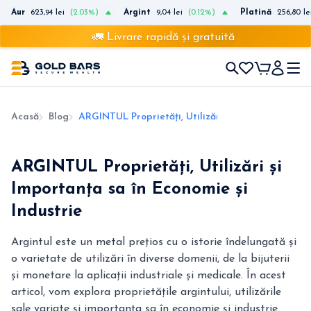
Aur
623,94 lei
(2.03%)
Argint
9,04 lei
(0.12%)
Platină
256,80 le
🚛 Livrare rapidă și gratuită
Acasă
Blog
ARGINTUL Proprietăți, Utilizări și Importanța 
ARGINTUL Proprietăți, Utilizări și
Importanța sa în Economie și
Industrie
Argintul este un metal prețios cu o istorie îndelungată și
o varietate de utilizări în diverse domenii, de la bijuterii
și monetare la aplicații industriale și medicale. În acest
articol, vom explora proprietățile argintului, utilizările
sale variate și importanța sa în economie și industrie.