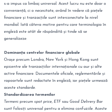
s-a impus ca limbaj universal. Acest lucru nu este doar o
conveniență, ci o necesitate, având în vedere că piețele
financiare și tranzacțiile sunt interconectate la nivel
mondial. Iată câteva motive pentru care terminologia în
engleză este atât de răspândită și tinde să se
generalizeze:
Dominanța centrelor financiare globale
Orașe precum Londra, New York și Hong Kong sunt
epicentre ale tranzacțiilor internaționale cu aur și alte
active financiare. Documentele oficiale, reglementările și
rapoartele sunt redactate în engleză, iar piețele urmează
aceste standarde.
Standardizarea termenilor
Termeni precum
spot price
,
ETF
sau
Good Delivery Bar
sunt folosiți universal pentru a elimina confuziile. Aceste