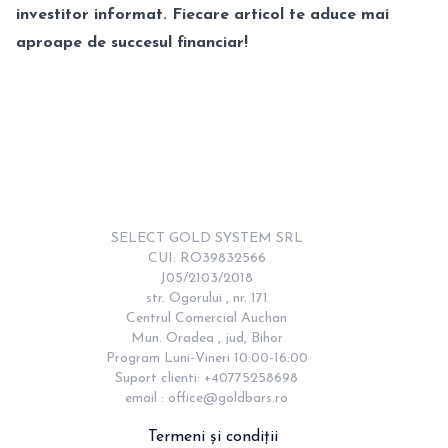
investitor informat. Fiecare articol te aduce mai
aproape de succesul financiar!
SELECT GOLD SYSTEM SRL

CUI: RO39832566

J05/2103/2018

str. Ogorului , nr. 171

Centrul Comercial Auchan

Mun. Oradea , jud, Bihor

Program Luni-Vineri 10:00-16:00

Suport clienti: +40775258698

email : 
office@goldbars.ro
Termeni și condiții