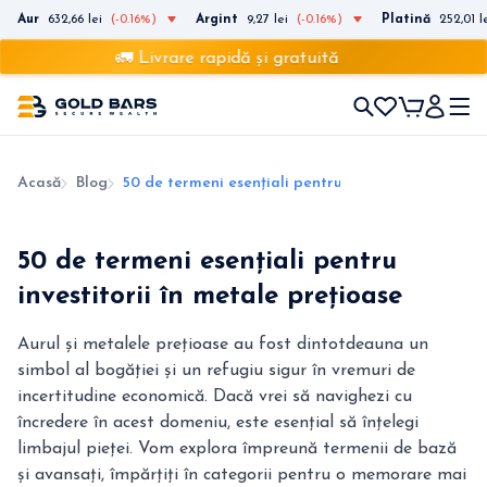
Aur
632,66 lei
(-0.16%)
Argint
9,27 lei
(-0.16%)
Platină
252,01 l
🚛 Livrare rapidă și gratuită
Acasă
Blog
50 de termeni esențiali pentru investitorii în meta
50 de termeni esențiali pentru
investitorii în metale prețioase
Aurul și metalele prețioase au fost dintotdeauna un
simbol al bogăției și un refugiu sigur în vremuri de
incertitudine economică. Dacă vrei să navighezi cu
încredere în acest domeniu, este esențial să înțelegi
limbajul pieței. Vom explora împreună termenii de bază
și avansați, împărțiți în categorii pentru o memorare mai