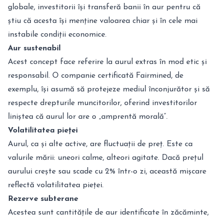
globale, investitorii își transferă banii în aur pentru că
știu că acesta își menține valoarea chiar și în cele mai
instabile condiții economice.
Aur sustenabil
Acest concept face referire la aurul extras în mod etic și
responsabil. O companie certificată Fairmined, de
exemplu, își asumă să protejeze mediul înconjurător și să
respecte drepturile muncitorilor, oferind investitorilor
liniștea că aurul lor are o „amprentă morală”.
Volatilitatea pieței
Aurul, ca și alte active, are fluctuații de preț. Este ca
valurile mării: uneori calme, alteori agitate. Dacă prețul
aurului crește sau scade cu 2% într-o zi, această mișcare
reflectă volatilitatea pieței.
Rezerve subterane
Acestea sunt cantitățile de aur identificate în zăcăminte,