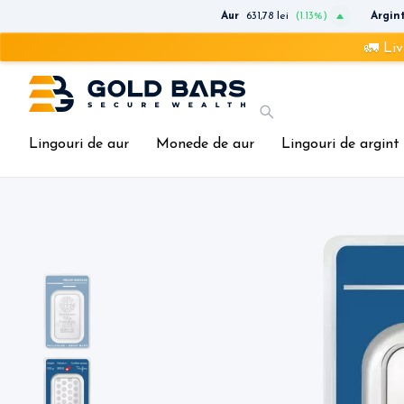
Aur
631,78 lei
(1.13%)
Argin
🚛 Livrare r
Lingouri de aur
Monede de aur
Lingouri de argint