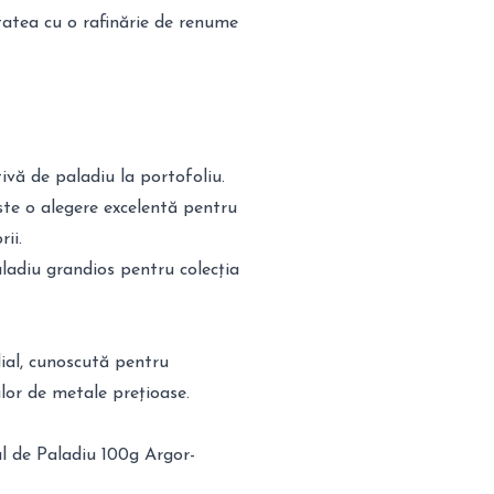
tatea cu o rafinărie de renume
ivă de paladiu la portofoliu.
ste o alegere excelentă pentru
ii.
aladiu grandios pentru colecția
ial, cunoscută pentru
ilor de metale prețioase.
ul de Paladiu 100g Argor-