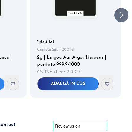
1.444 lei
Cumpărăm:
1.200 lei
aeus |
2g | Lingou Aur Argor-Heraeus |
puritate 999.9/1000
0% TVA cf. art. 313 C.F.
ADAUGĂ ÎN COȘ
Contact