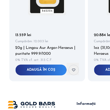
13.559 lei
20.884 le
Cumpărăm:
12.003 lei
Cumpărăm
20g | Lingou Aur Argor-Heraeus |
1oz (31,1
puritate 999.9/1000
Heraeus 
0% TVA cf. art. 313 C.F.
0% TVA cf.
ADAUGĂ ÎN COȘ
AD
Item
2
of
12
Informații