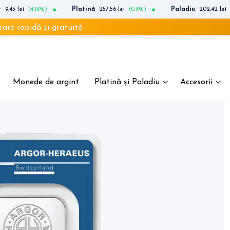
t
9,43 lei
(4.18%)
Platină
257,56 lei
(0.8%)
Paladiu
202,42 lei
apidă și gratuită
Monede de argint
Platină și Paladiu
Accesorii