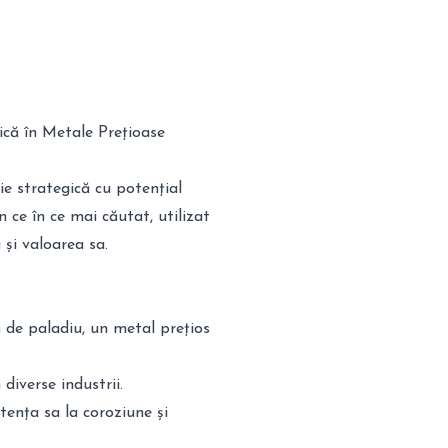
ică în Metale Prețioase
ie strategică cu potențial
n ce în ce mai căutat, utilizat
a și valoarea sa.
ă de paladiu, un metal prețios
diverse industrii.
tența sa la coroziune și