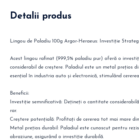
Detalii produs
Lingou de Paladiu 100g Argor-Heraeus: Investiție Strateg
Acest lingou rafinat (999,5% paladiu pur) oferă o investiț
considerabil de creștere. Paladiul este un metal prețios di
esențial în industria auto și electronică, stimulând cerere
Beneficii:
Investiție semnificativă: Dețineți o cantitate considerabil
rar.
Creștere potențială: Profitați de cererea tot mai mare din 
Metal prețios durabil: Paladiul este cunoscut pentru rezis
abraziune, asigurând o investiție durabilă.