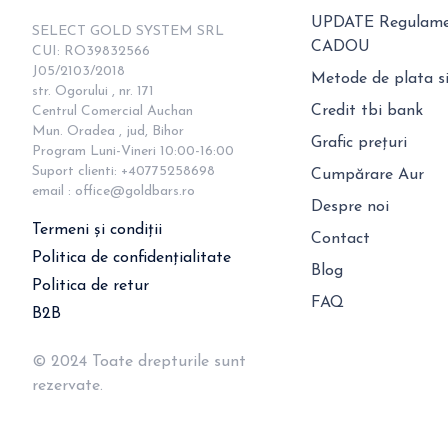
UPDATE Regulamen
SELECT GOLD SYSTEM SRL

CADOU
CUI: RO39832566

J05/2103/2018

Metode de plata si
str. Ogorului , nr. 171

Credit tbi bank
Centrul Comercial Auchan

Mun. Oradea , jud, Bihor

Grafic prețuri
Program Luni-Vineri 10:00-16:00

Suport clienti: +40775258698

Cumpărare Aur
email : 
office@goldbars.ro
Despre noi
Termeni și condiții
Contact
Politica de confidențialitate
Blog
Politica de retur
FAQ
B2B
© 2024 Toate drepturile sunt
rezervate.