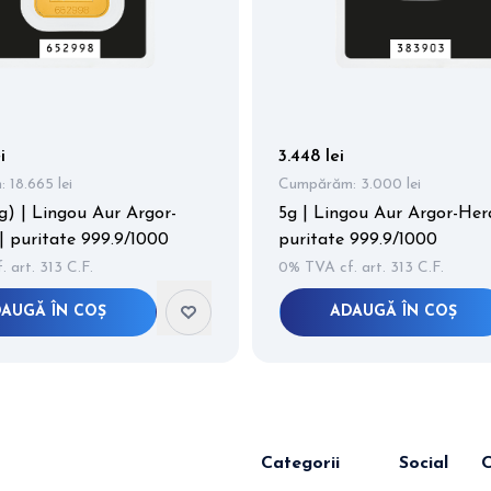
i
3.448 lei
:
18.665 lei
Cumpărăm:
3.000 lei
0g) | Lingou Aur Argor-
5g | Lingou Aur Argor-Her
| puritate 999.9/1000
puritate 999.9/1000
 art. 313 C.F.
0% TVA cf. art. 313 C.F.
AUGĂ ÎN COȘ
ADAUGĂ ÎN COȘ
Categorii
Social