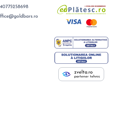
40775258698
ffice@goldbars.ro
zvelta.ro
partener tehnic