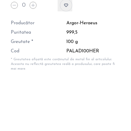
Producător
Argor-Heraeus
Puritatea
999,5
Greutate *
100 g
Cod
PALAD100HER
* Greutatea afișată este conținutul de metal fin al articolului.
Aceasta nu reflectă greutatea reală a produsului, care poate fi
mai mare.