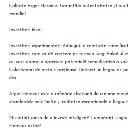
Calitate Argor-Heraeus: Garantăm autenticitatea și puri
mondial.
Investitori ideali:
Investitori experimentați: Adăugați o cantitate semnificat
Investitori care caută creștere pe termen lung: Paladiul e
cei care doresc o apreciere potențială semnificativă a valor
Colecționari de metale prețioase: Dețineți un lingou de p
dvs.
Argor-Heraeus este o rafinărie elvețiană de renume mond
standardele sale înalte și calitatea excepțională a lingour
Nu ratați șansa de a investi inteligent! Cumpărați Lingo
Heraeus astăzi!