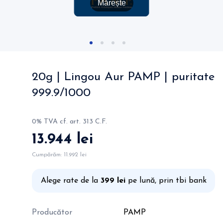
Mărește
20g | Lingou Aur PAMP | puritate
999.9/1000
0% TVA cf. art. 313 C.F.
13.944 lei
Cumpărăm:
11.992 lei
Alege rate de la
399 lei
pe lună, prin tbi bank
Producător
PAMP