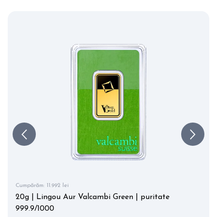
Cumpărăm:
11.992 lei
20g | Lingou Aur Valcambi Green | puritate
999.9/1000