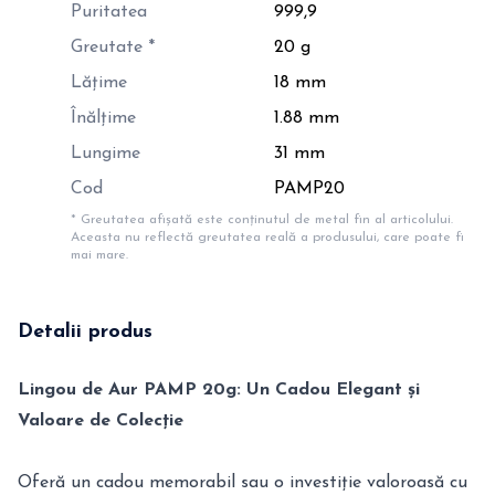
Puritatea
999,9
Greutate *
20 g
Lățime
18 mm
Înălțime
1.88 mm
Lungime
31 mm
Cod
PAMP20
* Greutatea afișată este conținutul de metal fin al articolului.
Aceasta nu reflectă greutatea reală a produsului, care poate fi
mai mare.
Detalii produs
Lingou de Aur PAMP 20g: Un Cadou Elegant și
Valoare de Colecție
Oferă un cadou memorabil sau o investiție valoroasă cu