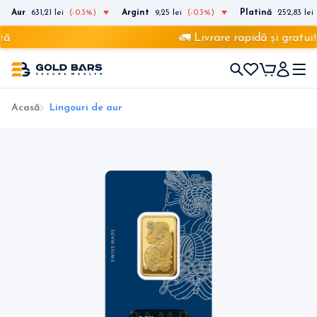
Aur
631,21 lei
(-0.3%)
Argint
9,25 lei
(-0.3%)
Platină
252,83 lei
ă
🚛 Livrare rapidă și gratuit
Acasă
Lingouri de aur