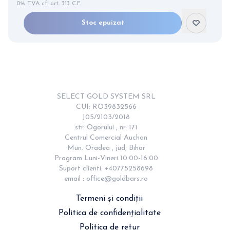
0% TVA cf. art. 313 C.F.
Stoc epuizat
Item
2
of
12
SELECT GOLD SYSTEM SRL

CUI: RO39832566

J05/2103/2018

str. Ogorului , nr. 171

Centrul Comercial Auchan

Mun. Oradea , jud, Bihor

Program Luni-Vineri 10:00-16:00

Suport clienti: +40775258698

email : 
office@goldbars.ro
Termeni și condiții
Politica de confidențialitate
Politica de retur