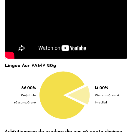
Lingou Aur PAMP 20g
86.00%
14.00%
Prețul de
Risc dacă vinzi
răscumpărare
imediat
Achiziționarea de produse din aur vă poate diminua