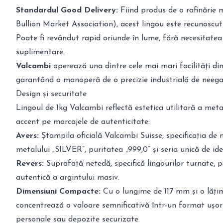
Standardul Good Delivery:
Fiind produs de o rafinări
Bullion Market Association), acest lingou este recunoscut 
Poate fi revândut rapid oriunde în lume, fără necesitatea
suplimentare.
Valcambi
operează una dintre cele mai mari facilități di
garantând o manoperă de o precizie industrială de neega
Design și securitate
Lingoul de 1kg Valcambi reflectă estetica utilitară a metal
accent pe marcajele de autenticitate:
Avers:
Ștampila oficială Valcambi Suisse, specificația de 
metalului „SILVER”, puritatea „999,0” și seria unică de iden
Revers:
Suprafață netedă, specifică lingourilor turnate, 
autentică a argintului masiv.
Dimensiuni Compacte:
Cu o lungime de 117 mm și o lăți
concentrează o valoare semnificativă într-un format ușor 
personale sau depozite securizate.