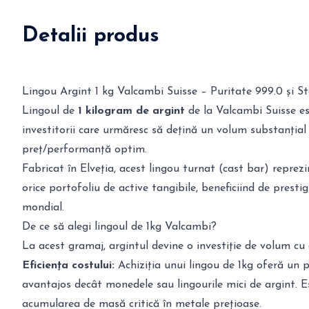
Detalii produs
Lingou Argint 1 kg Valcambi Suisse – Puritate 999.0 și S
Lingoul de
1 kilogram de argint
de la Valcambi Suisse es
investitorii care urmăresc să dețină un volum substanțial
preț/performanță optim.
Fabricat în Elveția, acest lingou turnat (cast bar) reprezi
orice portofoliu de active tangibile, beneficiind de prestig
mondial.
De ce să alegi lingoul de 1kg Valcambi?
La acest gramaj, argintul devine o investiție de volum cu 
Eficiența costului:
Achiziția unui lingou de 1kg oferă un
avantajos decât monedele sau lingourile mici de argint. 
acumularea de masă critică în metale prețioase.