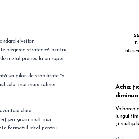
5
tandard elvețian
Pr
te alegerea strategică pentru
răscum
 de metal prețios la un raport
ntă un pilon de stabilitate în
iul celui mai mare rafinor
Achiziț
diminua 
Valoarea a
avantaje clare:
lungul tim
 preț per gram mult mai
și multipli
Este formatul ideal pentru