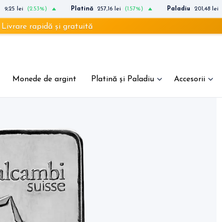
t
9,25 lei
(2.53%)
Platină
257,16 lei
(1.57%)
Paladiu
201,48 lei
 rapidă și gratuită
Monede de argint
Platină și Paladiu
Accesorii