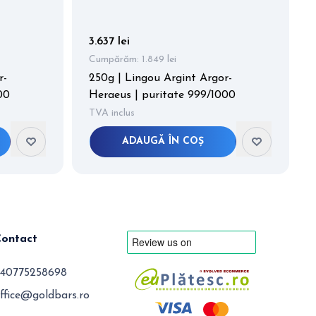
3.637 lei
Cumpărăm:
1.849 lei
r-
250g | Lingou Argint Argor-
00
Heraeus | puritate 999/1000
TVA inclus
ADAUGĂ ÎN COȘ
Contact
40775258698
ffice@goldbars.ro