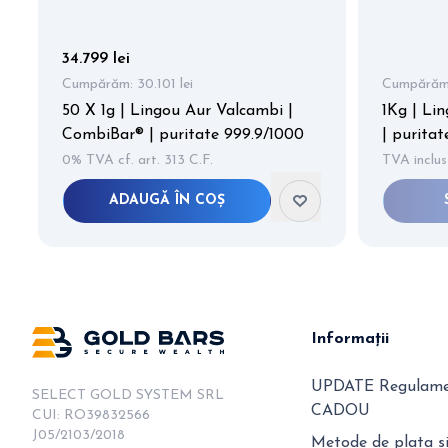
34.799 lei
Cumpărăm:
30.101 lei
Cumpărăm
50 X 1g | Lingou Aur Valcambi |
1Kg | Li
CombiBar® | puritate 999.9/1000
| purita
0% TVA cf. art. 313 C.F.
TVA inclus
ADAUGĂ ÎN COȘ
Item
2
of
12
Informații
UPDATE Regulamen
SELECT GOLD SYSTEM SRL

CADOU
CUI: RO39832566

J05/2103/2018

Metode de plata si