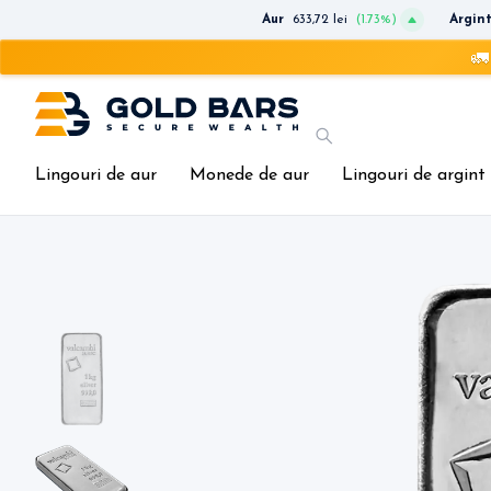
Aur
633,72 lei
(1.73%)
Argin
🚛 Livrare
Lingouri de aur
Monede de aur
Lingouri de argint