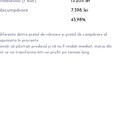
rodusului (1 buc)
13.205 lei
 răscumpărare
7.398 lei
43,98%
iferența dintre prețul de vânzare și prețul de cumpărare al
exprimata în procente.
onați să păstrați produsul și să nu îl vindeți imediat, marja din
 se va transforma într-un profit pe termen lung.