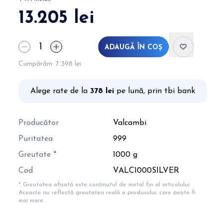
13.205 lei
ADAUGĂ ÎN COȘ
Cumpărăm:
7.398 lei
Alege rate de la
378 lei
pe lună, prin tbi bank
Producător
Valcambi
Puritatea
999
Greutate *
1000 g
Cod
VALC1000SILVER
* Greutatea afișată este conținutul de metal fin al articolului.
Aceasta nu reflectă greutatea reală a produsului, care poate fi
mai mare.