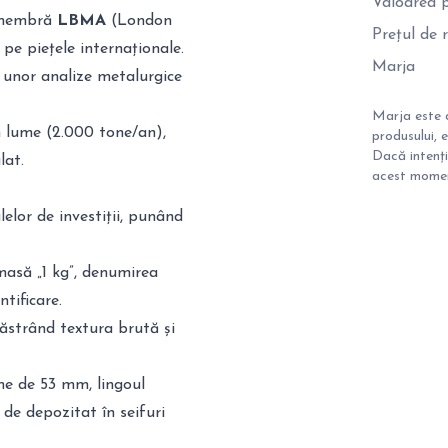
Valoarea p
e membră
LBMA
(London
Prețul de
pe piețele internaționale.
Marja
 unor analize metalurgice
Marja este d
n lume (2.000 tone/an),
produsului, 
Dacă intenți
lat.
acest moment
elor de investiții, punând
masă „1 kg”, denumirea
tificare.
păstrând textura brută și
me de 53 mm, lingoul
de depozitat în seifuri