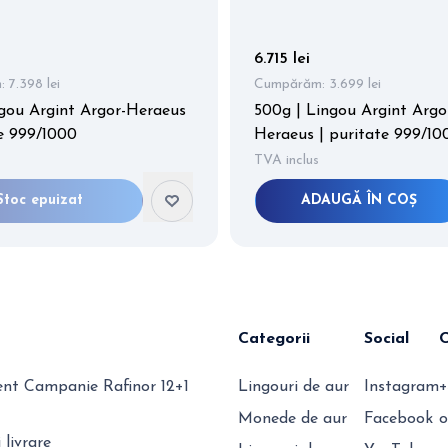
6.715 lei
:
7.398 lei
Cumpărăm:
3.699 lei
ngou Argint Argor-Heraeus
500g | Lingou Argint Argo
te 999/1000
Heraeus | puritate 999/10
TVA inclus
Stoc epuizat
ADAUGĂ ÎN COȘ
Categorii
Social
t Campanie Rafinor 12+1
Lingouri de aur
Instagram
+
Monede de aur
Facebook
o
 livrare