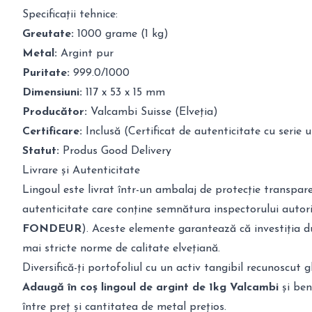
Specificații tehnice:
Greutate:
1000 grame (1 kg)
Metal:
Argint pur
Puritate:
999.0/1000
Dimensiuni:
117 x 53 x 15 mm
Producător:
Valcambi Suisse (Elveția)
Certificare:
Inclusă (Certificat de autenticitate cu serie u
Statut:
Produs Good Delivery
Livrare și Autenticitate
Lingoul este livrat într-un ambalaj de protecție transparen
autenticitate care conține semnătura inspectorului autori
FONDEUR
). Aceste elemente garantează că investiția 
mai stricte norme de calitate elvețiană.
Diversifică-ți portofoliul cu un activ tangibil recunoscut g
Adaugă în coș lingoul de argint de 1kg Valcambi
și ben
între preț și cantitatea de metal prețios.