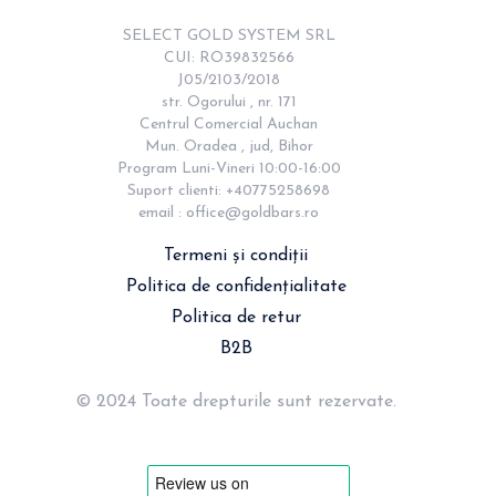
SELECT GOLD SYSTEM SRL

CUI: RO39832566

J05/2103/2018

str. Ogorului , nr. 171

Centrul Comercial Auchan

Mun. Oradea , jud, Bihor

Program Luni-Vineri 10:00-16:00

Suport clienti: +40775258698

email : 
office@goldbars.ro
Termeni și condiții
Politica de confidențialitate
Politica de retur
B2B
© 2024 Toate drepturile sunt rezervate.