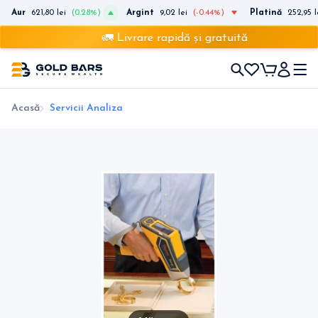
Aur
621,80 lei
(0.28%)
Argint
9,02 lei
(-0.44%)
Platină
252,95 l
🚛 Livrare rapidă și gratuită
Acasă
Servicii Analiza