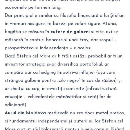
economiile pe termen lung.
Dar principiul e similar cu filosofia financiară a lui Ștefan:
în vremuri nesigure, te bazezi pe valori sigure. Atunci,
bogăția se măsura în
cufere de galbeni
și vite, azi se
măsoară în conturi bancare și uncii troy, dar scopul –
prosperitatea și independența – e același.
Dacă Ștefan cel Mare ar fi trăit astăzi, probabil ar fi un
investitor strategic: și-ar diversifica portofoliul, ar
cumpăra aur ca hedging împotriva inflației (așa cum
strângea galbeni pentru „zile negre” în caz de război) și
ar cheltui cu cap, în investiții concrete (infrastructură,
educație – echivalentele mănăstirilor și cetăților de
odinioară).
Aurul din Moldova
medievală nu era doar metal prețios,
ci fundamentul independenței și puterii ei. Iar Ștefan cel
Mare a știut să-l folosească pentru binele comun, lăsând