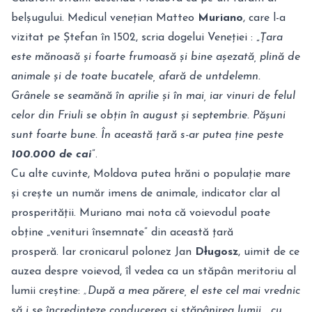
belșugului. Medicul venețian Matteo
Muriano
, care l-a
vizitat pe Ștefan în 1502, scria dogelui Veneției : „
Țara
este mănoasă și foarte frumoasă și bine așezată, plină de
animale și de toate bucatele, afară de untdelemn.
Grânele se seamănă în aprilie și în mai, iar vinuri de felul
celor din Friuli se obțin în august și septembrie. Pășuni
sunt foarte bune. În această țară s-ar putea ține peste
100.000 de cai
”.
Cu alte cuvinte, Moldova putea hrăni o populație mare
și crește un număr imens de animale, indicator clar al
prosperității. Muriano mai nota că voievodul poate
obține „venituri însemnate” din această țară
prosperă. Iar cronicarul polonez Jan
Długosz
, uimit de ce
auzea despre voievod, îl vedea ca un stăpân meritoriu al
lumii creștine:
„După a mea părere, el este cel mai vrednic
să i se încredinţeze conducerea şi stăpânirea lumii... cu