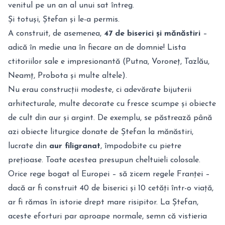
venitul pe un an al unui sat întreg.
Și totuși, Ștefan și le-a permis.
A construit, de asemenea,
47 de biserici și mănăstiri
–
adică în medie una în fiecare an de domnie! Lista
ctitoriilor sale e impresionantă (Putna, Voroneț, Tazlău,
Neamț, Probota și multe altele).
Nu erau construcții modeste, ci adevărate bijuterii
arhitecturale, multe decorate cu fresce scumpe și obiecte
de cult din aur și argint. De exemplu, se păstrează până
azi obiecte liturgice donate de Ștefan la mănăstiri,
lucrate din
aur filigranat
, împodobite cu pietre
prețioase. Toate acestea presupun cheltuieli colosale.
Orice rege bogat al Europei – să zicem regele Franței –
dacă ar fi construit 40 de biserici și 10 cetăți într-o viață,
ar fi rămas în istorie drept mare risipitor. La Ștefan,
aceste eforturi par aproape normale, semn că vistieria