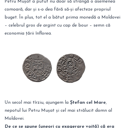
Petru Mușat a putut nu doar să strângă o asemenea
comoară, dar și s-o dea fără să-și afecteze propriul
buget. În plus, tot el a bătut prima monedă a Moldovei
– celebrul
gros de argint
cu cap de bour – semn că
economia țării înflorea.
Un secol mai tîrziu, ajungem la
Ștefan cel Mare
,
nepotul lui Petru Mușat și cel mai strălucit domn al
Moldovei.
De ce se spune (uneori cu exagerare voită) că era