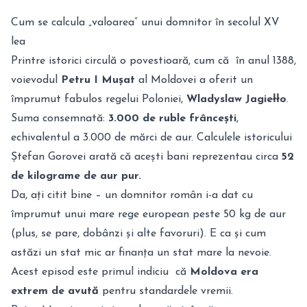
Cum se calcula „valoarea” unui domnitor în secolul XV
lea
Printre istorici circulă o povestioară, cum că în anul 1388,
voievodul
Petru I Mușat
al Moldovei a oferit un
împrumut fabulos regelui Poloniei,
Wladyslaw Jagiełło
.
Suma consemnată:
3.000 de ruble frâncești
,
echivalentul a 3.000 de mărci de aur. Calculele istoricului
Ștefan Gorovei arată că acești bani reprezentau circa
52
de kilograme de
aur pur.
Da, ați citit bine – un domnitor român i-a dat cu
împrumut unui mare rege european peste 50 kg de aur
(plus, se pare, dobânzi și alte favoruri). E ca și cum
astăzi un stat mic ar finanța un stat mare la nevoie.
Acest episod este primul indiciu că
Moldova era
extrem de avută
pentru standardele vremii.