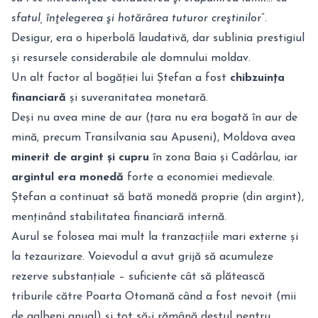
sfatul, înţelegerea şi hotărârea tuturor creştinilo
r”.
Desigur, era o hiperbolă laudativă, dar sublinia prestigiul
și resursele considerabile ale domnului moldav.
Un alt factor al bogăției lui Ștefan a fost
chibzuința
financiară
și suveranitatea monetară.
Deși nu avea mine de aur (țara nu era bogată în aur de
mină, precum Transilvania sau Apuseni), Moldova avea
minerit de argint și cupru
în zona Baia și Cadârlau, iar
argintul era monedă
forte a economiei medievale.
Ștefan a continuat să bată monedă proprie (din argint),
menținând stabilitatea financiară internă.
Aurul se folosea mai mult la tranzacțiile mari externe și
la tezaurizare. Voievodul a avut grijă să acumuleze
rezerve substanțiale – suficiente cât să plătească
triburile către Poarta Otomană când a fost nevoit (mii
de galbeni anual) și tot să-i rămână destul pentru