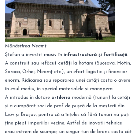
Mănăstirea Neamț
Ștefan a investit masiv în
infrastructură și fortificații
.
A construit sau refăcut
cetăți
la hotare (Suceava, Hotin,
Soroca, Orhei, Neamț etc.), un efort logistic și financiar
enorm. Ridicarea sau repararea unei cetăți costa o avere
în evul mediu, în special materialele și manopera.
A introdus în dotare
artileria
modernă (tunuri) la cetăți
și a cumpărat saci de praf de pușcă de la meșterii din
Liov și Brașov, pentru că a înțeles că fără tunuri nu poți
ține piept imperiilor vecine. Astfel de inovații tehnice
erau extrem de scumpe; un singur tun de bronz costa cât