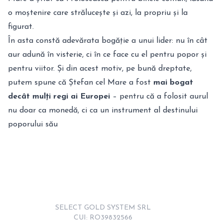
o moștenire care strălucește și azi, la propriu și la
figurat.
În asta constă adevărata bogăție a unui lider: nu în cât
aur adună în visterie, ci în ce face cu el pentru popor și
pentru viitor. Și din acest motiv, pe bună dreptate,
putem spune că Ștefan cel Mare a fost
mai bogat
decât mulți regi ai Europei
– pentru că a folosit aurul
nu doar ca monedă, ci ca un instrument al destinului
poporului său
SELECT GOLD SYSTEM SRL

CUI: RO39832566
