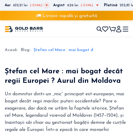
Aur
632,21 lei
(-0.14%)
Argint
9,26 lei
(-0.14%)
Platină
252,83 l
🚛 Livrare rapidă și gratuită
Acasă
Blog
Ștefan cel Mare : mai bogat decât regii Europei 
Ștefan cel Mare : mai bogat decât
regii Europei ? Aurul din Moldova
Un domnitor dintr-un „mic” principat est-european, mai
bogat decât regii marilor puteri occidentale? Pare o
exagerare, dar dacă ne uităm la faptele istorice, Ștefan
cel Mare, legendarul voievod al Moldovei (1457–1504), și
înaintașii săi chiar au gestionat bogății demne de curțile
regale ale Europei. Într-o epocă în care monarhii