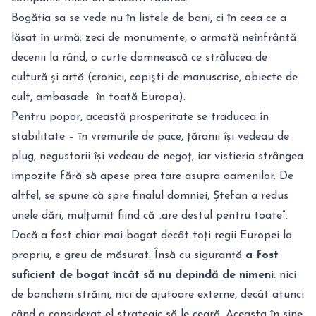
Bogăția sa se vede nu în listele de bani, ci în ceea ce a
lăsat în urmă: zeci de monumente, o armată neînfrântă
decenii la rând, o curte domnească ce strălucea de
cultură și artă (cronici, copişti de manuscrise, obiecte de
cult, ambasade în toată Europa).
Pentru popor, această prosperitate se traducea în
stabilitate – în vremurile de pace, țăranii își vedeau de
plug, negustorii își vedeau de negoț, iar vistieria strângea
impozite fără să apese prea tare asupra oamenilor. De
altfel, se spune că spre finalul domniei, Ștefan a redus
unele dări, mulțumit fiind că „are destul pentru toate”.
Dacă a fost chiar mai bogat decât toți regii Europei la
propriu, e greu de măsurat. Însă cu siguranță
a fost
suficient de bogat încât să nu depindă de nimeni
: nici
de bancherii străini, nici de ajutoare externe, decât atunci
când a considerat el strategic să le ceară. Aceasta în sine