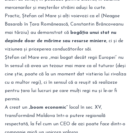
mercenarilor și meșterilor străini aduși la curte.
Practic, Ștefan cel Mare și alți voievozi ca el (Neagoe
Basarab în Țara Românească, Constantin Brâncoveanu
mai târziu) au demonstrat că
bogăția unui stat nu
depinde doar de mărime sau resurse miniere
, ci și de
viziunea și priceperea conducătorilor săi.
Ștefan cel Mare era „mai bogat decât regii Europei” nu
în sensul că avea un tezaur mai mare ca al tuturor (deși
cine știe, poate că la un moment dat vistieria lui rivaliza
cu a multor regi), ci în sensul că a reușit să realizeze
pentru țara lui lucruri pe care mulți regi nu și le-ar fi
permis.
A creat un
„boom economic”
local în sec. XV,
transformând Moldova într-o putere regională
respectată, la fel cum un CEO de azi poate face dintr-o
companie mică un unicorn valoros.