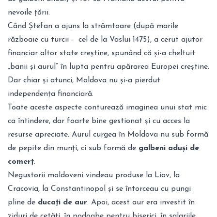
nevoile țării.
Când Ștefan a ajuns la strâmtoare (după marile
războaie cu turcii - cel de la Vaslui 1475), a cerut ajutor
financiar altor state creștine, spunând că și-a cheltuit
„banii și aurul” în lupta pentru apărarea Europei creștine.
Dar chiar și atunci, Moldova nu și-a pierdut
independența financiară.
Toate aceste aspecte conturează imaginea unui stat mic
ca întindere, dar foarte bine gestionat și cu acces la
resurse apreciate. Aurul curgea în Moldova nu sub formă
de pepite din munți, ci sub formă de
galbeni aduși de
comerț
.
Negustorii moldoveni vindeau produse la Liov, la
Cracovia, la Constantinopol și se întorceau cu pungi
pline de
ducați de aur
.
Apoi, acest aur era investit în
ziduri de cetăți, în podoabe pentru biserici, în salariile