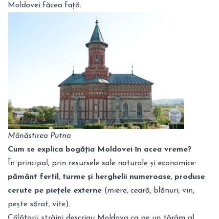
Moldovei făcea față.
Mănăstirea Putna
Cum se explica bogăția Moldovei în acea vreme?
În principal, prin resursele sale naturale și economice:
pământ fertil
,
turme și herghelii numeroase
,
produse
cerute pe piețele externe
(miere, ceară, blănuri, vin,
pește sărat, vite).
Călătorii străini descriau Moldova ca pe un tărâm al