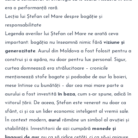
era o performanță rară.
Lecția lui Ștefan cel Mare despre bogăție și
responsabilitate
Legenda averilor lui Ștefan cel Mare ne arată ceva
important: bogăția nu înseamnă nimic fără
viziune și
generozitate
. Aurul din Moldova a fost folosit pentru a
construi și a apăra, nu doar pentru lux personal. Sigur,
curtea domnească era strălucitoare – cronicile
menționează stofe bogate și podoabe de aur la boieri,
mese întinse cu bunătăți – dar cea mai mare parte a
aurului a fost investită
în baza
, cum s-ar spune, adică în
viitorul țării. De aceea, Ștefan este venerat nu doar ca
sfânt, ci și ca un lider economic inteligent al vremii sale.
În context modern,
aurul
rămâne un simbol al avuției și
stabilității. Investitorii de azi cumpără
monede și
lingouri de aur
nu ca să ridice cetăți, ci ca să-și asigure