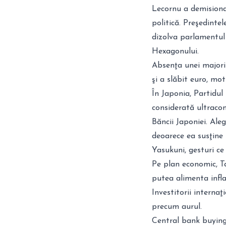
Lecornu a demisiona
politică. Preşedint
dizolva parlamentul 
Hexagonului.
Absenţa unei majorit
şi a slăbit euro, mot
În Japonia, Partidul
considerată ultraco
Băncii Japoniei. Aleg
deoarece ea susţine r
Yasukuni, gesturi ce
Pe plan economic, Ta
putea alimenta infla
Investitorii internaţ
precum aurul.
Central bank buying ș