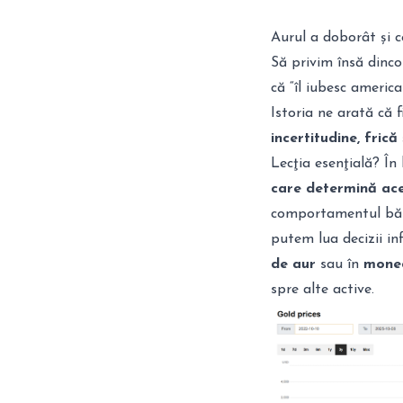
Aurul a doborât și c
Să privim însă dinco
că “îl iubesc america
Istoria ne arată că 
incertitudine, fric
Lecţia esenţială? În 
care determină ace
comportamentul bănci
putem lua decizii i
de aur
sau în
monede
spre alte active.