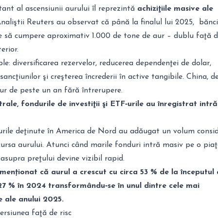
nt al ascensiunii aurului îl reprezintă
achiziţiile masive ale
Analiştii Reuters au observat că până la finalul lui 2025, bănci
le să cumpere aproximativ 1.000 de tone de aur – dublu faţă 
erior.
le: diversificarea rezervelor, reducerea dependenţei de dolar,
ancţiunilor şi creşterea încrederii în active tangibile. China, d
r de peste un an fără întrerupere.
ale, fondurile de investiţii şi ETF‑urile au înregistrat intră
urile deţinute în America de Nord au adăugat un volum consid
ursa aurului. Atunci când marile fonduri intră masiv pe o pia
 asupra preţului devine vizibil rapid.
enționat că aurul a crescut cu circa 53 % de la începutul a
7 % în 2024 transformându‑se în unul dintre cele mai
 ale anului 2025.
ersiunea faţă de risc