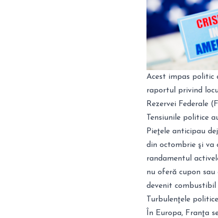
Acest impas politic
raportul privind locu
Rezervei Federale (Fe
Tensiunile politice a
Pieţele anticipau d
din octombrie şi va 
randamentul activelor
nu oferă cupon sau 
devenit combustibil 
Turbulenţele politic
În Europa, Franţa s