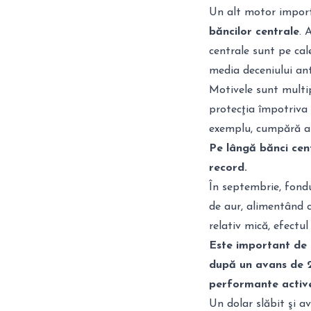
Un alt motor importa
băncilor centrale
. 
centrale sunt pe ca
media deceniului ant
Motivele sunt multip
protecţia împotriva s
exemplu, cumpără au
Pe lângă bănci centr
record.
În septembrie, fond
de aur, alimentând c
relativ mică, efectul
Este important de m
după un avans de 2
performante active
Un dolar slăbit şi av