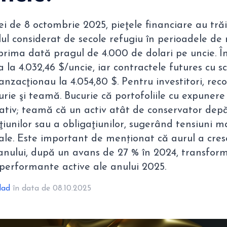
lei de 8 octombrie 2025, pieţele financiare au t
lul considerat de secole refugiu în perioadele de n
prima dată pragul de 4.000 de dolari pe uncie. În
a la 4.032,46 $/uncie, iar contractele futures cu 
nzacţionau la 4.054,80 $. Pentru investitori, reco
rie şi teamă. Bucurie că portofoliile cu expunere
cativ; teamă că un activ atât de conservator dep
unilor sau a obligaţiunilor, sugerând tensiuni m
ale. Este important de menționat că aurul a cresc
 anului, după un avans de 27 % în 2024, transfor
 performante active ale anului 2025.
lad
în data de 08.10.2025