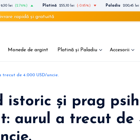
9,30 lei
(2.76%)
Platină
255,10 lei
(-0.95%)
Paladiu
200,45 lei
idă și gratuită
Monede de argint
Platină și Paladiu
Accesorii
 a trecut de 4.000 USD/uncie.
 istoric și prag psi
t: aurul a trecut de
ncie.