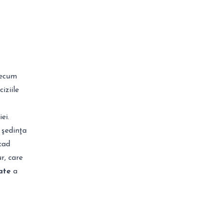
recum
iziile
ei.
 şedinţa
cad
r, care
ate
a