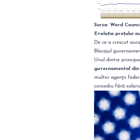
Sursa: Word Counci
Evoluția
prețului a
De ce a crescut auru
Blocajul guvernamen
Unul dintre principa
guvernamental din 
multor agenţii feder
concediu fără salar