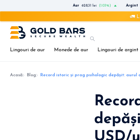
Aur
628,31 lei
(1.03%)
Argint
🚛 Livrare rap
Lingouri de aur
Monede de aur
Lingouri de argint
Acasă
Blog
Record istoric și prag psihologic depășit: aurul
Record
depăși
USD/u