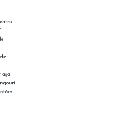
pentru
”.
de
ele
r aşa
ingouri
ientăm