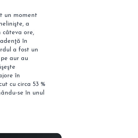
răit un moment
elinişte, a
 câteva ore,
scadenţă în
rdul a fost un
 pe aur au
ăşeşte
ajore în
ut cu circa 53 %
mându‑se în unul