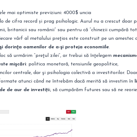
ele mai optimiste previziuni: 4000$ uncia
lo de cifra record și prag psihologic. Aurul nu a crescut doar 
nii, britanicii sau românii” sau pentru că “chinezii cumpără tot
fiecare vârf al metalului preţios este construit pe un amestec 
ă şi dorinţa oamenilor de a-şi proteja economiile
.
loc să urmărim “preţul zilei”, ar trebui să înţelegem
mecanism
ste mişcări
: politica monetară, tensiunile geopolitice,
lor centrale, dar şi psihologia colectivă a investitorilor. Doa
nformate atunci când ne întrebăm dacă merită să investim în
l
 de aur de investiți
i, să cumpărăm futures sau să ne reor