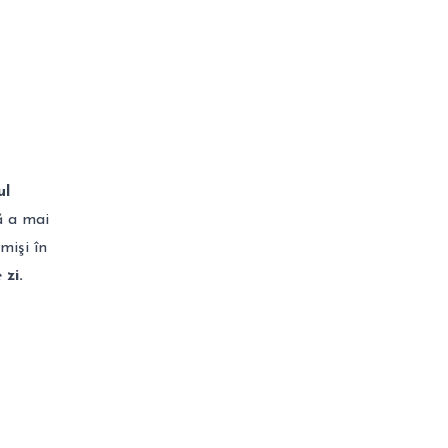
ul
ă a mai
mişi în
 zi.