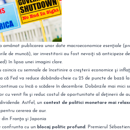
 a amânat publicarea unor date macroeconomice esenţiale (p
rile de muncă), iar investitorii au fost nevoiţi să anticipeze dec
d) în lipsa unei imagini clare.
u coincis cu semnale de încetinire a creşterii economice şi inflaţi
eja că Fed va reduce dobânda‑cheie cu 25 de puncte de bază la
continua cu încă o scădere în decembrie. Dobânzile mai mici s
 cu venit fix şi reduc costul de oportunitate al deţinerii de au
dividende. Astfel, un
context de politici monetare mai relax
pentru cererea de aur.
e din Franţa şi Japonia
e confrunta cu un
blocaj politic profund
. Premierul Sébastien