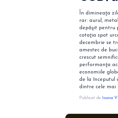
În dimineaţa zi
rar: aurul, meta
depăşit pentru 
cotaţia spot urc
decembrie se tra
amestec de bucu
crescut semnifi
performanţa acţi
economiile glob
de la începutul
dintre cele mai
Publicat de
Ioana V