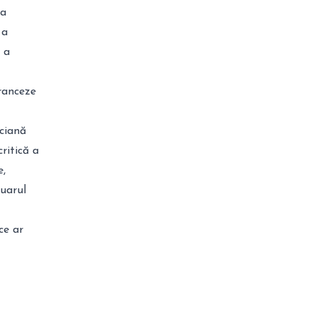
za
 a
 a
franceze
iciană
ritică a
e,
tuarul
ce ar