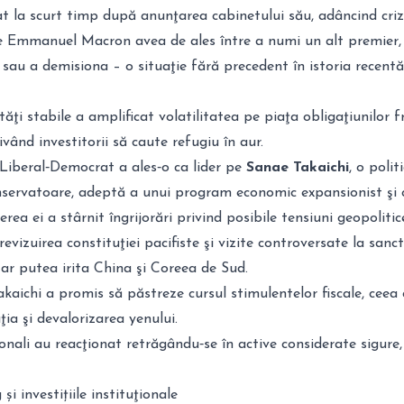
t la scurt timp după anunţarea cabinetului său, adâncind cri
ele Emmanuel Macron avea de ales între a numi un alt premier,
sau a demisiona – o situaţie fără precedent în istoria recentă
ăţi stabile a amplificat volatilitatea pe piaţa obligaţiunilor 
ivând investitorii să caute refugiu în aur.
 Liberal‑Democrat a ales‑o ca lider pe
Sanae Takaichi
, o polit
nservatoare, adeptă a unui program economic expansionist şi c
erea ei a stârnit îngrijorări privind posibile tensiuni geopolitic
evizuirea constituţiei pacifiste şi vizite controversate la sanc
 ar putea irita China şi Coreea de Sud.
kaichi a promis să păstreze cursul stimulentelor fiscale, ceea 
ţia şi devalorizarea yenului.
ionali au reacţionat retrăgându‑se în active considerate sigure,
i investițiile instituţionale