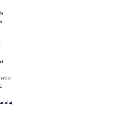
le
de
e
ri
erabil
ţă
nului,