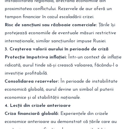
instabilitatea regională, afectând economiile din
proximitatea conflictului. Rezervele de aur oferă un
tampon financiar în cazul escaladării crizei.
Risc de sancțiuni sau războaie comerciale:
Țările își
protejează economiile de eventuale măsuri restrictive
internaționale, similar sancțiunilor impuse Rusiei.
3. Creșterea valorii aurului în perioade de criză
Protecție împotriva inflației:
Într-un context de inflație
ridicată, aurul tinde să-și crească valoarea, făcându-l o
investiție profitabilă.
Consolidarea rezervelor:
În perioade de instabilitate
economică globală, aurul devine un simbol al puterii
economice și al stabilității naționale.
4. Lecții din crizele anterioare
Criza financiară globală:
Experiențele din crizele
economice anterioare au demonstrat că țările care au