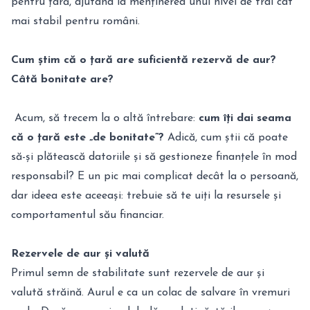
pentru țară, ajutând la menținerea unui nivel de trai cât
mai stabil pentru români.
Cum știm că o țară are suficientă rezervă de aur?
Câtă bonitate are?
Acum, să trecem la o altă întrebare:
cum îți dai seama
că o țară este „de bonitate”?
Adică, cum știi că poate
să-și plătească datoriile și să gestioneze finanțele în mod
responsabil? E un pic mai complicat decât la o persoană,
dar ideea este aceeași: trebuie să te uiți la resursele și
comportamentul său financiar.
Rezervele de aur și valută
Primul semn de stabilitate sunt rezervele de aur și
valută străină. Aurul e ca un colac de salvare în vremuri