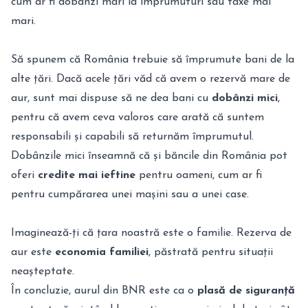
cum ar fi dobânzi mari la împrumuturi sau taxe mai
mari.
Să spunem că România trebuie să împrumute bani de la
alte țări. Dacă acele țări văd că avem o rezervă mare de
aur, sunt mai dispuse să ne dea bani cu
dobânzi mici
,
pentru că avem ceva valoros care arată că suntem
responsabili și capabili să returnăm împrumutul.
Dobânzile mici înseamnă că și băncile din România pot
oferi
credite mai ieftine
pentru oameni, cum ar fi
pentru cumpărarea unei mașini sau a unei case.
Imaginează-ți că țara noastră este o familie. Rezerva de
aur este
economia familiei
, păstrată pentru situații
neașteptate.
În concluzie, aurul din BNR este ca o
plasă de siguranță