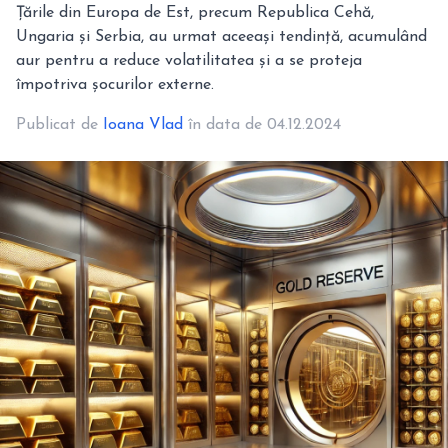
Țările din Europa de Est, precum Republica Cehă,
Ungaria și Serbia, au urmat aceeași tendință, acumulând
aur pentru a reduce volatilitatea și a se proteja
împotriva șocurilor externe.
Publicat de
Ioana Vlad
în data de 04.12.2024