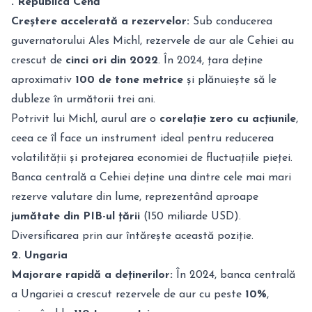
. Republica Cehă
Creștere accelerată a rezervelor:
Sub conducerea
guvernatorului Ales Michl, rezervele de aur ale Cehiei au
crescut de
cinci ori din 2022
. În 2024, țara deține
aproximativ
100 de tone metrice
și plănuiește să le
dubleze în următorii trei ani.
Potrivit lui Michl, aurul are o
corelație zero cu acțiunile
,
ceea ce îl face un instrument ideal pentru reducerea
volatilității și protejarea economiei de fluctuațiile pieței.
Banca centrală a Cehiei deține una dintre cele mai mari
rezerve valutare din lume, reprezentând aproape
jumătate din PIB-ul țării
(150 miliarde USD).
Diversificarea prin aur întărește această poziție.
2. Ungaria
Majorare rapidă a deținerilor:
În 2024, banca centrală
a Ungariei a crescut rezervele de aur cu peste
10%
,