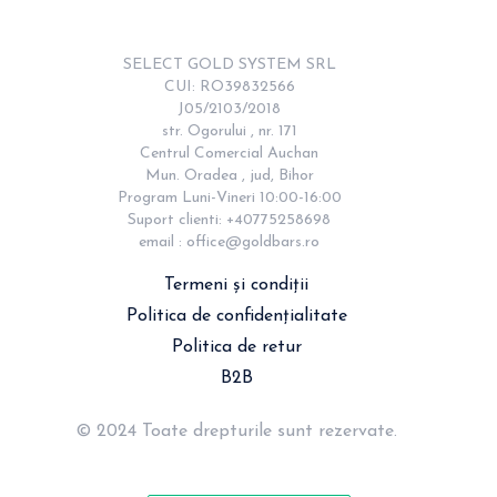
SELECT GOLD SYSTEM SRL

CUI: RO39832566

J05/2103/2018

str. Ogorului , nr. 171

Centrul Comercial Auchan

Mun. Oradea , jud, Bihor

Program Luni-Vineri 10:00-16:00

Suport clienti: +40775258698

email : 
office@goldbars.ro
Termeni și condiții
Politica de confidențialitate
Politica de retur
B2B
© 2024 Toate drepturile sunt rezervate.