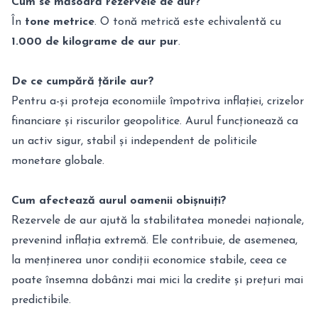
Cum se măsoară rezervele de aur?
În
tone metrice
. O tonă metrică este echivalentă cu
1.000 de kilograme de aur pur
.
De ce cumpără țările aur?
Pentru a-și proteja economiile împotriva inflației, crizelor
financiare și riscurilor geopolitice. Aurul funcționează ca
un activ sigur, stabil și independent de politicile
monetare globale.
Cum afectează aurul oamenii obișnuiți?
Rezervele de aur ajută la stabilitatea monedei naționale,
prevenind inflația extremă. Ele contribuie, de asemenea,
la menținerea unor condiții economice stabile, ceea ce
poate însemna dobânzi mai mici la credite și prețuri mai
predictibile.