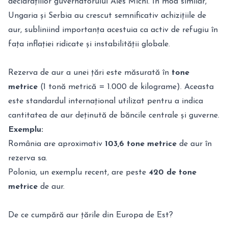
declarațiilor guvernatorului Ales Michl. În mod similar,
Ungaria și Serbia au crescut semnificativ achizițiile de
aur, subliniind importanța acestuia ca activ de refugiu în
fața inflației ridicate și instabilității globale.
Rezerva de aur a unei țări este măsurată în
tone
metrice
(1 tonă metrică = 1.000 de kilograme). Aceasta
este standardul internațional utilizat pentru a indica
cantitatea de aur deținută de băncile centrale și guverne.
Exemplu:
România are aproximativ
103,6 tone metrice
de aur în
rezerva sa.
Polonia, un exemplu recent, are peste
420 de tone
metrice
de aur.
De ce cumpără aur țările din Europa de Est?