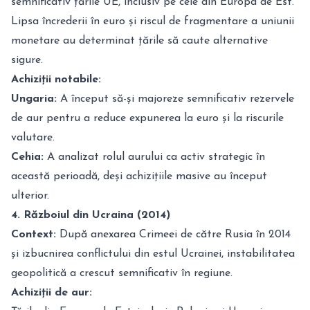
semnificativ țările UE, inclusiv pe cele din Europa de Est.
Lipsa încrederii în euro și riscul de fragmentare a uniunii
monetare au determinat țările să caute alternative
sigure.
Achiziții notabile:
Ungaria:
A început să-și majoreze semnificativ rezervele
de aur pentru a reduce expunerea la euro și la riscurile
valutare.
Cehia:
A analizat rolul aurului ca activ strategic în
această perioadă, deși achizițiile masive au început
ulterior.
4. Războiul din Ucraina (2014)
Context:
După anexarea Crimeei de către Rusia în 2014
și izbucnirea conflictului din estul Ucrainei, instabilitatea
geopolitică a crescut semnificativ în regiune.
Achiziții de aur: