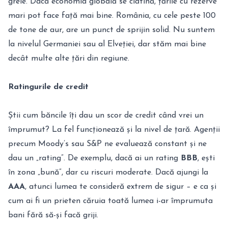
grele. Dacă economia globală se clatină, țările cu rezerve
mari pot face față mai bine. România, cu cele peste 100
de tone de aur, are un punct de sprijin solid. Nu suntem
la nivelul Germaniei sau al Elveției, dar stăm mai bine
decât multe alte țări din regiune.
Ratingurile de credit
Știi cum băncile îți dau un scor de credit când vrei un
împrumut? La fel funcționează și la nivel de țară. Agenții
precum Moody’s sau S&P ne evaluează constant și ne
dau un „rating”. De exemplu, dacă ai un rating
BBB
, ești
în zona „bună”, dar cu riscuri moderate. Dacă ajungi la
AAA
, atunci lumea te consideră extrem de sigur – e ca și
cum ai fi un prieten căruia toată lumea i-ar împrumuta
bani fără să-și facă griji.