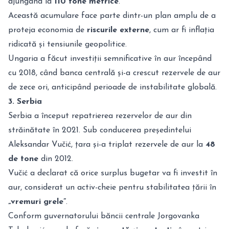
ajungând la
110 tone metrice
.
Această acumulare face parte dintr-un plan amplu de a
proteja economia de
riscurile externe
, cum ar fi inflația
ridicată și tensiunile geopolitice.
Ungaria a făcut investiții semnificative în aur începând
cu 2018, când banca centrală și-a crescut rezervele de aur
de zece ori, anticipând perioade de instabilitate globală.
3. Serbia
Serbia a început repatrierea rezervelor de aur din
străinătate în 2021. Sub conducerea președintelui
Aleksandar Vučić, țara și-a triplat rezervele de aur la
48
de tone
din 2012.
Vučić a declarat că orice surplus bugetar va fi investit în
aur, considerat un activ-cheie pentru stabilitatea țării în
„vremuri grele”
.
Conform guvernatorului băncii centrale Jorgovanka