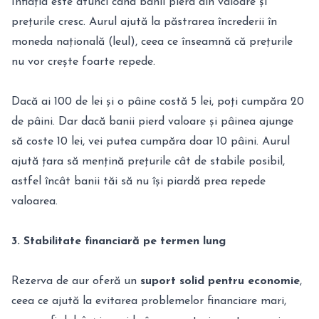
Inflația este atunci când banii pierd din valoare și
prețurile cresc. Aurul ajută la păstrarea încrederii în
moneda națională (leul), ceea ce înseamnă că prețurile
nu vor crește foarte repede.
Dacă ai 100 de lei și o pâine costă 5 lei, poți cumpăra 20
de pâini. Dar dacă banii pierd valoare și pâinea ajunge
să coste 10 lei, vei putea cumpăra doar 10 pâini. Aurul
ajută țara să mențină prețurile cât de stabile posibil,
astfel încât banii tăi să nu își piardă prea repede
valoarea.
3. Stabilitate financiară pe termen lung
Rezerva de aur oferă un
suport solid pentru economie
,
ceea ce ajută la evitarea problemelor financiare mari,