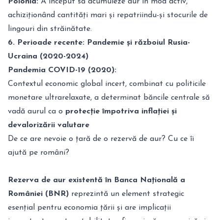
Polonia:
A început să acumuleze aur în mod activ,
achiziționând cantități mari și repatriindu-și stocurile de
lingouri din străinătate.
6. Perioade recente: Pandemie și războiul Rusia-
Ucraina (2020-2024)
Pandemia COVID-19 (2020):
Contextul economic global incert, combinat cu politicile
monetare ultrarelaxate, a determinat băncile centrale să
vadă aurul ca o
protecție împotriva inflației și
devalorizării valutare
De ce are nevoie o țară de o rezervă de aur? Cu ce îi
ajută pe români?
Rezerva de aur existentă în Banca Națională a
României (BNR)
reprezintă un element strategic
esențial pentru economia țării și are implicații