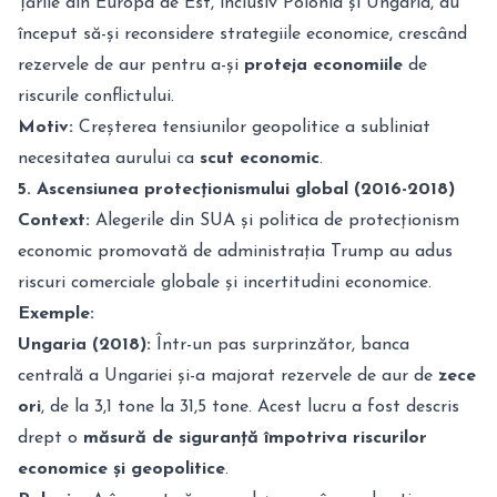
Țările din Europa de Est, inclusiv Polonia și Ungaria, au
început să-și reconsidere strategiile economice, crescând
rezervele de aur pentru a-și
proteja economiile
de
riscurile conflictului.
Motiv:
Creșterea tensiunilor geopolitice a subliniat
necesitatea aurului ca
scut economic
.
5. Ascensiunea protecționismului global (2016-2018)
Context:
Alegerile din SUA și politica de protecționism
economic promovată de administrația Trump au adus
riscuri comerciale globale și incertitudini economice.
Exemple:
Ungaria (2018):
Într-un pas surprinzător, banca
centrală a Ungariei și-a majorat rezervele de aur de
zece
ori
, de la 3,1 tone la 31,5 tone. Acest lucru a fost descris
drept o
măsură de siguranță împotriva riscurilor
economice și geopolitice
.