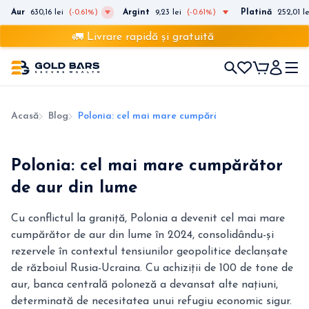
Aur
630,16 lei
(-0.61%)
Argint
9,23 lei
(-0.61%)
Platină
252,01 le
🚛 Livrare rapidă și gratuită
Acasă
Blog
Polonia: cel mai mare cumpărător de aur din lume
Polonia: cel mai mare cumpărător
de aur din lume
Cu conflictul la graniță, Polonia a devenit cel mai mare
cumpărător de aur din lume în 2024, consolidându-și
rezervele în contextul tensiunilor geopolitice declanșate
de războiul Rusia-Ucraina. Cu achiziții de 100 de tone de
aur, banca centrală poloneză a devansat alte națiuni,
determinată de necesitatea unui refugiu economic sigur.