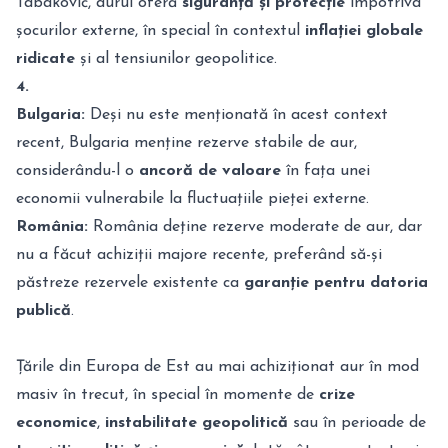
Tabaković, aurul oferă
siguranță și protecție
împotriva
șocurilor externe, în special în contextul
inflației globale
ridicate
și al tensiunilor geopolitice.
4.
Bulgaria:
Deși nu este menționată în acest context
recent, Bulgaria menține rezerve stabile de aur,
considerându-l o
ancoră de valoare
în fața unei
economii vulnerabile la fluctuațiile pieței externe.
România:
România deține rezerve moderate de aur, dar
nu a făcut achiziții majore recente, preferând să-și
păstreze rezervele existente ca
garanție pentru datoria
publică
.
Țările din Europa de Est au mai achiziționat aur în mod
masiv în trecut, în special în momente de
crize
economice
,
instabilitate geopolitică
sau în perioade de