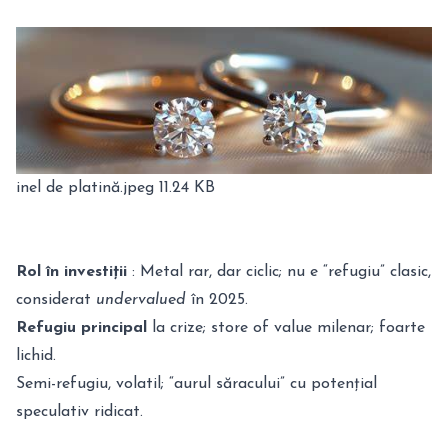
inel de platină.jpeg
11.24 KB
Rol în investiții
: Metal rar, dar ciclic; nu e “refugiu” clasic,
considerat
undervalued
în 2025.
Refugiu principal
la crize; store of value milenar; foarte
lichid.
Semi-refugiu, volatil; “aurul săracului” cu potențial
speculativ ridicat.