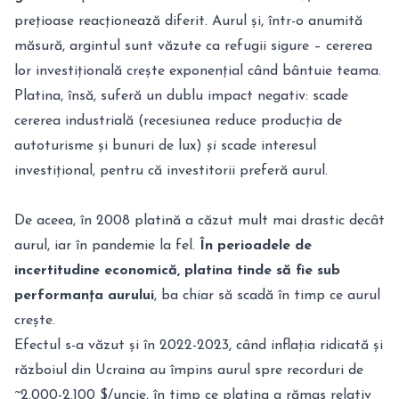
prețioase reacționează diferit. Aurul și, într-o anumită
măsură, argintul sunt văzute ca refugii sigure – cererea
lor investițională crește exponențial când bântuie teama.
Platina, însă, suferă un dublu impact negativ: scade
cererea industrială (recesiunea reduce producția de
autoturisme și bunuri de lux)
și
scade interesul
investițional, pentru că investitorii preferă aurul.
De aceea, în 2008 platină a căzut mult mai drastic decât
aurul, iar în pandemie la fel.
În perioadele de
incertitudine economică, platina tinde să fie sub
performanța aurului
, ba chiar să scadă în timp ce aurul
crește.
Efectul s-a văzut și în 2022-2023, când inflația ridicată și
războiul din Ucraina au împins aurul spre recorduri de
~2.000-2.100 $/uncie, în timp ce platina a rămas relativ