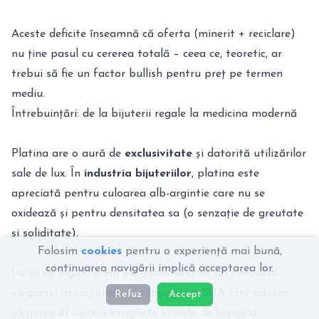
Aceste deficite înseamnă că oferta (minerit + reciclare)
nu ține pasul cu cererea totală – ceea ce, teoretic, ar
trebui să fie un factor bullish pentru preț pe termen
mediu.
Întrebuințări: de la bijuterii regale la medicina modernă
Platina are o aură de
exclusivitate
și datorită utilizărilor
sale de lux. În
industria bijuteriilor
, platina este
apreciată pentru culoarea alb-argintie care nu se
oxidează și pentru densitatea sa (o senzație de greutate
și soliditate).
Folosim
cookies
pentru o experiență mai bună,
continuarea navigării implică acceptarea lor.
Inelul de logodnă din platină a devenit un simbol al
eleganței atemporale – în Japonia și SUA este adesea
Refuz
Accept
alegerea #1 pentru verighete și inele de logodnă.