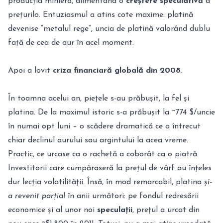
producția minieră, alimentând o
creștere speculativă
a
prețurilo. Entuziasmul a atins cote maxime: platină
devenise “metalul rege”, uncia de platină valorând dublu
față de cea de aur în acel moment.
Apoi a lovit
criza financiară globală din 2008
.
În toamna acelui an, piețele s-au prăbușit, la fel și
platina. De la maximul istoric s-a prăbușit la ~774 $/uncie
în numai opt luni – o scădere dramatică ce a întrecut
chiar declinul aurului sau argintului la acea vreme.
Practic, ce urcase ca o rachetă a coborât ca o piatră.
Investitorii care cumpăraseră la prețul de vârf au înțeles
dur lecția volatilității. Însă, în mod remarcabil, platina
și-
a revenit parțial
în anii următori: pe fondul redresării
economice și al unor noi
speculații
, prețul a urcat din