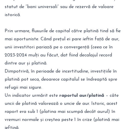
statut de “bani universali” sau de rezervă de valoare
istorică.
Prin urmare, fluxurile de capital către platină tind să fie
mai oportuniste. Când prețul ei pare
ieftin
față de aur,
unii investitori pariază pe o convergență (ceea ce în
2023-2024 mulți au făcut, dat fiind decalajul record
dintre aur și platină.
Dimpotrivă, în perioade de incertitudine, investițiile în
platină pot seca, deoarece capitalul se îndreaptă spre
refugii mai sigure.
Un indicator urmărit este
raportul aur/platină
– câte
uncii de platină valorează o uncie de aur. Istoric, acest
raport era sub 1 (platina mai scumpă decât aurul) în
vremuri normale și creștea peste 1 în crize (platină mai
ieftină.