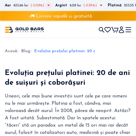
Aur
633,66 lei
(-0.28%)
Argint
9,28 lei
(-0.83%)
Platină
253,55 l
🚛 Livrare rapidă și gratuită
Acasă
Blog
Evoluția prețului platinei: 20 de ani de suișuri și 
Evoluția prețului platinei: 20 de ani
de suișuri și coborâșuri
Uneori, cele mai bune investiții sunt cele pe care nimeni
nu le mai urmărește. Platina a fost, cândva, mai
valoroasă decât aurul. În 2008, părea de neoprit. Astăzi?
A fost uitată. Subestimată. Dar în spatele acestui
“tăceri” stă un paradox: un metal de 15 ori mai rar decât
aurul, folosit în catalizatori auto, medicină și poate chiar