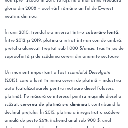
nou spre ~$1.800 în 2011. Totuși, nu a mai atins vreodată
gloria din 2008 – acel vârf rămâne un fel de Everest
neatins din nou.
În anii 2010, trendul s-a inversat într-o
coborâre lentă
.
Între 2012 și 2019, platina a intrat într-un con de umbră:
prețul a alunecat treptat sub 1.000 $/uncie, tras în jos de
supraofertă și de scăderea cererii din anumite sectoare.
Un moment important a fost
scandalul Dieselgate
(2015), care a lovit în inima cererii de platină – industria
auto (catalizatoarele pentru motoare diesel folosesc
platină). Pe măsură ce interesul pentru mașinile diesel a
scăzut,
cererea de platină s-a diminuat
, contribuind la
declinul prețului. În 2015, platina a înregistrat o scădere
anuală de peste 26%, încheind anul sub 900 $, unul