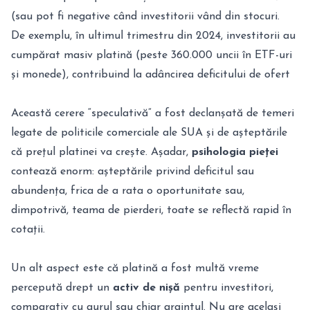
(sau pot fi negative când investitorii vând din stocuri.
De exemplu, în ultimul trimestru din 2024, investitorii au
cumpărat masiv platină (peste 360.000 uncii în ETF-uri
și monede), contribuind la adâncirea deficitului de ofert
Această cerere “speculativă” a fost declanșată de temeri
legate de politicile comerciale ale SUA și de așteptările
că prețul platinei va crește. Așadar,
psihologia pieței
contează enorm: așteptările privind deficitul sau
abundența, frica de a rata o oportunitate sau,
dimpotrivă, teama de pierderi, toate se reflectă rapid în
cotații.
Un alt aspect este că platină a fost multă vreme
percepută drept un
activ de nișă
pentru investitori,
comparativ cu aurul sau chiar argintul. Nu are același