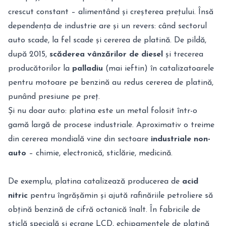
crescut constant – alimentând și creșterea prețului. Însă
dependența de industrie are și un revers: când sectorul
auto scade, la fel scade și cererea de platină. De pildă,
după 2015,
scăderea vânzărilor de diesel
și trecerea
producătorilor la
palladiu
(mai ieftin) în catalizatoarele
pentru motoare pe benzină au redus cererea de platină,
punând presiune pe preț.
Și nu doar auto: platina este un metal folosit într-o
gamă largă de procese industriale. Aproximativ o treime
din cererea mondială vine din sectoare
industriale non-
auto
– chimie, electronică, sticlărie, medicină.
De exemplu, platina catalizează producerea de
acid
nitric
pentru îngrășămin și ajută rafinăriile petroliere să
obțină benzină de cifră octanică înalt. În fabricile de
sticlă specială și ecrane LCD, echipamentele de platină