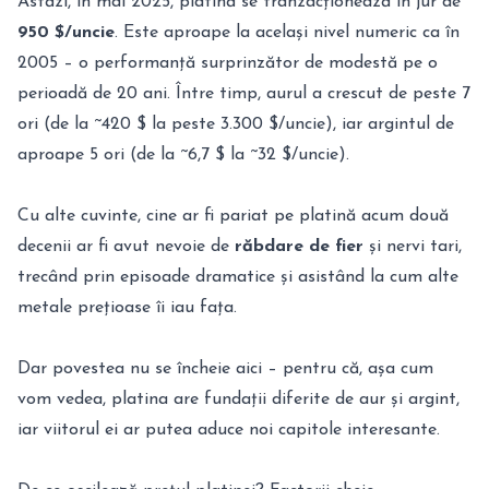
Astăzi, în mai 2025, platină se tranzacționează în jur de
950 $/uncie
. Este aproape la același nivel numeric ca în
2005 – o performanță surprinzător de modestă pe o
perioadă de 20 ani. Între timp, aurul a crescut de peste 7
ori (de la ~420 $ la peste 3.300 $/uncie), iar argintul de
aproape 5 ori (de la ~6,7 $ la ~32 $/uncie).
Cu alte cuvinte, cine ar fi pariat pe platină acum două
decenii ar fi avut nevoie de
răbdare de fier
și nervi tari,
trecând prin episoade dramatice și asistând la cum alte
metale prețioase îi iau fața.
Dar povestea nu se încheie aici – pentru că, așa cum
vom vedea, platina are fundații diferite de aur și argint,
iar viitorul ei ar putea aduce noi capitole interesante.