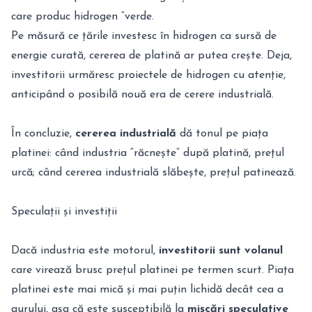
care produc hidrogen “verde.
Pe măsură ce țările investesc în hidrogen ca sursă de
energie curată, cererea de platină ar putea crește. Deja,
investitorii urmăresc proiectele de hidrogen cu atenție,
anticipând o posibilă nouă era de cerere industrială.
În concluzie,
cererea industrială
dă tonul pe piața
platinei: când industria “răcnește” după platină, prețul
urcă; când cererea industrială slăbește, prețul patinează.
Speculații și investiții
Dacă industria este motorul,
investitorii sunt volanul
care virează brusc prețul platinei pe termen scurt. Piața
platinei este mai mică și mai puțin lichidă decât cea a
aurului, așa că este susceptibilă la
mișcări speculative