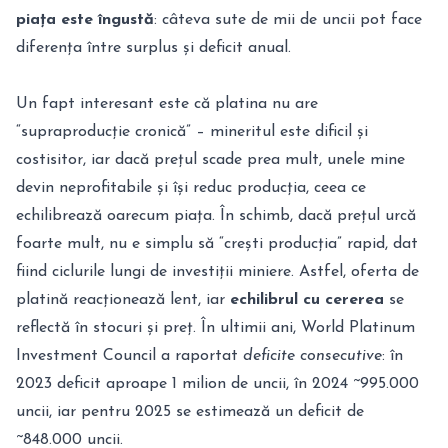
piața este îngustă
: câteva sute de mii de uncii pot face
diferența între surplus și deficit anual.
Un fapt interesant este că platina nu are
“supraproducție cronică” – mineritul este dificil și
costisitor, iar dacă prețul scade prea mult, unele mine
devin neprofitabile și își reduc producția, ceea ce
echilibrează oarecum piața. În schimb, dacă prețul urcă
foarte mult, nu e simplu să “crești producția” rapid, dat
fiind ciclurile lungi de investiții miniere. Astfel, oferta de
platină reacționează lent, iar
echilibrul cu cererea
se
reflectă în stocuri și preț. În ultimii ani, World Platinum
Investment Council a raportat
deficite consecutive
: în
2023 deficit aproape 1 milion de uncii, în 2024 ~995.000
uncii, iar pentru 2025 se estimează un deficit de
~848.000 uncii.