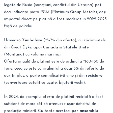
legate de Rusia (sancțiuni, conflictul din Ucraina) pot
deci influența piața PGM (Platinum Group Metals), deși
impactul direct pe platină a fost moderat în 2022-2023
față de paladiu.
Urmează
Zimbabwe
(~5-7% din ofertă), cu zăcămintele
din Great Dyke, apoi
Canada
și
Statele Unite
(Montana) cu volume mai mici.
Oferta anuală de platină este de ordinul a ~160-180 de
tone, ceea ce este echivalentul a doar 5% din oferta de
aur. În plus, o parte semnificativă vine și din
reciclare
(convertoare catalitice uzate, bijuterii vechi).
În 2024, de exemplu, oferta de platină reciclată a fost
suficient de mare cât să atenueze ușor deficitul de
producție minieră. Cu toate acestea,
per ansamblu