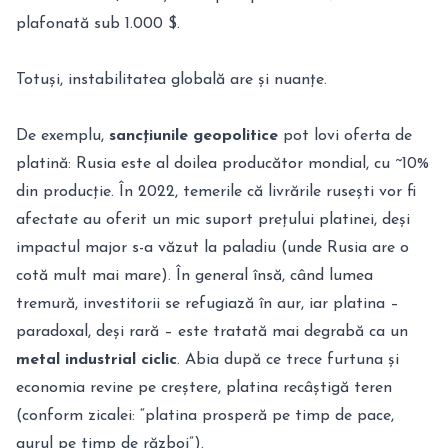
plafonată sub 1.000 $.
Totuși, instabilitatea globală are și nuanțe.
De exemplu,
sancțiunile geopolitice
pot lovi oferta de
platină: Rusia este al doilea producător mondial, cu ~10%
din producție. În 2022, temerile că livrările rusești vor fi
afectate au oferit un mic suport prețului platinei, deși
impactul major s-a văzut la paladiu (unde Rusia are o
cotă mult mai mare). În general însă, când lumea
tremură, investitorii se refugiază în aur, iar platina –
paradoxal, deși rară – este tratată mai degrabă ca un
metal industrial ciclic
. Abia după ce trece furtuna și
economia revine pe creștere, platina recâștigă teren
(conform zicalei: “platina prosperă pe timp de pace,
aurul pe timp de război”).