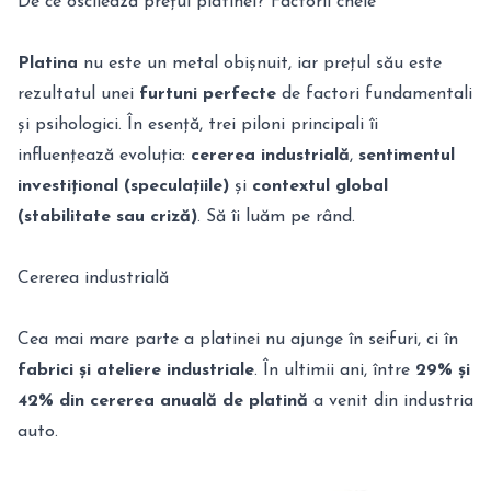
De ce oscilează prețul platinei? Factorii cheie
Platina
nu este un metal obișnuit, iar prețul său este
rezultatul unei
furtuni perfecte
de factori fundamentali
și psihologici. În esență, trei piloni principali îi
influențează evoluția:
cererea industrială
,
sentimentul
investițional (speculațiile)
și
contextul global
(stabilitate sau criză)
. Să îi luăm pe rând.
Cererea industrială
Cea mai mare parte a platinei nu ajunge în seifuri, ci în
fabrici și ateliere industriale
. În ultimii ani, între
29% și
42% din cererea anuală de platină
a venit din industria
auto.