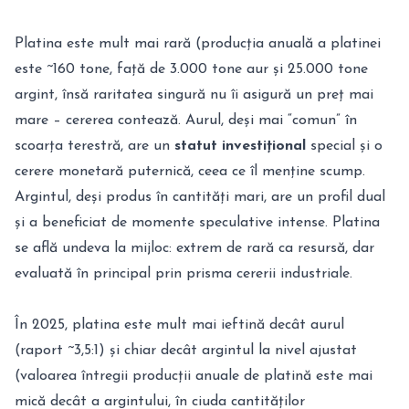
Platina este mult mai rară (producția anuală a platinei
este ~160 tone, față de 3.000 tone aur și 25.000 tone
argint, însă raritatea singură nu îi asigură un preț mai
mare – cererea contează. Aurul, deși mai “comun” în
scoarța terestră, are un
statut investițional
special și o
cerere monetară puternică, ceea ce îl menține scump.
Argintul, deși produs în cantități mari, are un profil dual
și a beneficiat de momente speculative intense. Platina
se află undeva la mijloc: extrem de rară ca resursă, dar
evaluată în principal prin prisma cererii industriale.
În 2025, platina este mult mai ieftină decât aurul
(raport ~3,5:1) și chiar decât argintul la nivel ajustat
(valoarea întregii producții anuale de platină este mai
mică decât a argintului, în ciuda cantităților