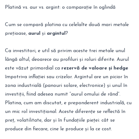
Platină vs. aur vs. argint: o comparație în oglindă
Cum se compară platina cu celelalte două mari metale
prețioase,
aurul
și
argintul
?
Ca investitori, e util să privim aceste trei metale unul
lângă altul, deoarece au profiluri și roluri diferite. Aurul
este văzut primordial ca
rezervă de valoare și hedge
împotriva inflației sau crizelor. Argintul are un picior în
zona industrială (panouri solare, electronice) și unul în
investiții, fiind adesea numit “aurul omului de rând”.
Platina, cum am discutat, e preponderent industrială, cu
un mic rol investițional. Aceste diferențe se reflectă în
preț, volatilitate, dar și în fundațiile pieței: cât se
produce din fiecare, cine le produce și la ce cost.