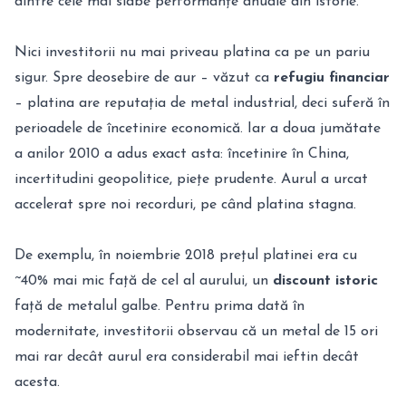
dintre cele mai slabe performanțe anuale din istorie.
Nici investitorii nu mai priveau platina ca pe un pariu
sigur. Spre deosebire de aur – văzut ca
refugiu financiar
– platina are reputația de metal industrial, deci suferă în
perioadele de încetinire economică. Iar a doua jumătate
a anilor 2010 a adus exact asta: încetinire în China,
incertitudini geopolitice, piețe prudente. Aurul a urcat
accelerat spre noi recorduri, pe când platina stagna.
De exemplu, în noiembrie 2018 prețul platinei era cu
~40% mai mic față de cel al aurului, un
discount istoric
față de metalul galbe. Pentru prima dată în
modernitate, investitorii observau că un metal de 15 ori
mai rar decât aurul era considerabil mai ieftin decât
acesta.