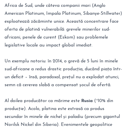
Africa de Sud, unde câteva companii mari (Anglo
American Platinum, Impala Platinum, Sibanye-Stillwater)
exploatează zăcăminte unice. Această concentrare face
oferta de platină vulnerabilă: grevele minerilor sud-
africani, penele de curent (Eskom) sau problemele
legislative locale au impact global imediat.
Un exemplu notoriu: în 2014, o grevă de 5 luni în minele
sud-africane a redus drastic producția, ducând piața într-
un deficit – însă, paradoxal, prețul nu a explodat atunci,
semn că cererea slabă a compensat șocul de ofertă.
Al doilea producător ca mărime este
Rusia
(~10% din
producție). Acolo, platina este extrasă ca produs
secundar în minele de nichel și paladiu (precum gigantul
Norilsk Nickel din Siberia). Evenimentele geopolitice