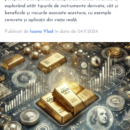
explorând atât tipurile de instrumente derivate, cât și
beneficiile și riscurile asociate acestora, cu exemple
concrete și aplicații din viața reală.
Publicat de
Ioana Vlad
în data de 04.11.2024