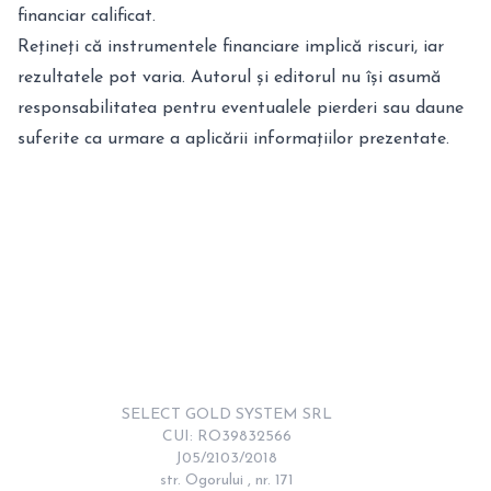
financiar calificat.
Rețineți că instrumentele financiare implică riscuri, iar
rezultatele pot varia. Autorul și editorul nu își asumă
responsabilitatea pentru eventualele pierderi sau daune
suferite ca urmare a aplicării informațiilor prezentate.
SELECT GOLD SYSTEM SRL

CUI: RO39832566

J05/2103/2018

str. Ogorului , nr. 171
