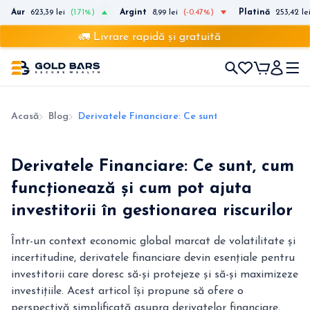
Aur
623,39 lei
(1.71%)
Argint
8,99 lei
(-0.47%)
Platină
253,42 le
🚛 Livrare rapidă și gratuită
Acasă
Blog
Derivatele Financiare: Ce sunt, cum funcționează și
Derivatele Financiare: Ce sunt, cum
funcționează și cum pot ajuta
investitorii în gestionarea riscurilor
Într-un context economic global marcat de volatilitate și
incertitudine, derivatele financiare devin esențiale pentru
investitorii care doresc să-și protejeze și să-și maximizeze
investițiile. Acest articol își propune să ofere o
perspectivă simplificată asupra derivatelor financiare,