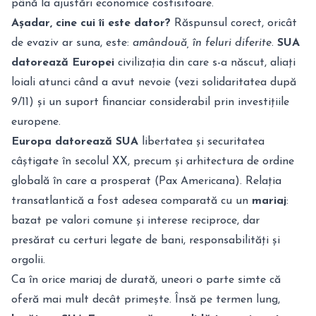
până la ajustări economice costisitoare.
Așadar, cine cui îi este dator?
Răspunsul corect, oricât
de evaziv ar suna, este:
amândouă, în feluri diferite
.
SUA
datorează Europei
civilizația din care s-a născut, aliați
loiali atunci când a avut nevoie (vezi solidaritatea după
9/11) și un suport financiar considerabil prin investițiile
europene.
Europa datorează SUA
libertatea și securitatea
câștigate în secolul XX, precum și arhitectura de ordine
globală în care a prosperat (Pax Americana). Relația
transatlantică a fost adesea comparată cu un
mariaj
:
bazat pe valori comune și interese reciproce, dar
presărat cu certuri legate de bani, responsabilități și
orgolii.
Ca în orice mariaj de durată, uneori o parte simte că
oferă mai mult decât primește. Însă pe termen lung,