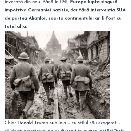
invocată din nou. Până în 1941,
Europa lupta singură
împotriva Germaniei naziste
, dar
fără intervenția SUA
de partea Aliaților, soarta continentului ar fi fost cu
totul alta
.
Chiar Donald Trump sublinia – cu stilul său exagerat –