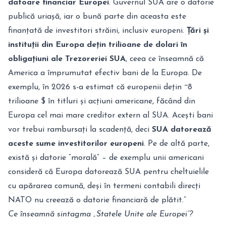
datoare financiar Europei
. Guvernul SUA are o datorie
publică uriașă, iar o bună parte din aceasta este
finanțată de investitori străini, inclusiv europeni.
Țări și
instituții din Europa dețin trilioane de dolari în
obligațiuni ale Trezoreriei SUA
, ceea ce înseamnă că
America a împrumutat efectiv bani de la Europa
. De
exemplu, în 2026 s-a estimat că europenii dețin ~8
trilioane $ în titluri și acțiuni americane, făcând din
Europa cel mai mare creditor extern al SUA. Acești bani
vor trebui rambursați la scadență, deci
SUA datorează
aceste sume investitorilor europeni
. Pe de altă parte,
există și datorie “morală” – de exemplu unii americani
consideră că Europa datorează SUA pentru cheltuielile
cu apărarea comună, deși în termeni contabili direcți
NATO nu creează o datorie financiară de plătit.”
Ce înseamnă sintagma „Statele Unite ale Europei”?