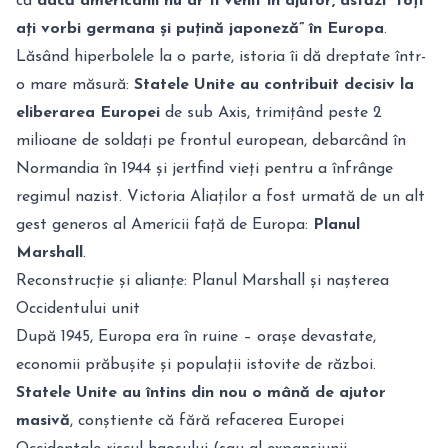
că
dacă americanii nu ar fi venit în ajutor, astăzi “toți
ați vorbi germana și puțină japoneză” în Europa
.
Lăsând hiperbolele la o parte, istoria îi dă dreptate într-
o mare măsură:
Statele Unite au contribuit decisiv la
eliberarea Europei
de sub Axis, trimițând peste 2
milioane de soldați pe frontul european, debarcând în
Normandia în 1944 și jertfind vieți pentru a înfrânge
regimul nazist. Victoria Aliaților a fost urmată de un alt
gest generos al Americii față de Europa:
Planul
Marshall
.
Reconstrucție și alianțe: Planul Marshall și nașterea
Occidentului unit
După 1945, Europa era în ruine – orașe devastate,
economii prăbușite și populații istovite de război.
Statele Unite au întins din nou o mână de ajutor
masivă
, conștiente că fără refacerea Europei