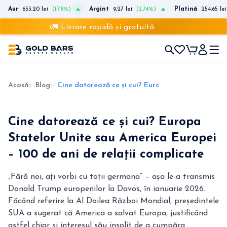
Aur
633,20 lei
(1.78%)
Argint
9,27 lei
(2.74%)
Platină
254,65 lei
🚛 Livrare rapidă și gratuită
Acasă
Blog
Cine datorează ce și cui? Europa Statelor Unite s
Cine datorează ce și cui? Europa
Statelor Unite sau America Europei
– 100 de ani de relații complicate
„Fără noi, ați vorbi cu toții germana” – așa le-a transmis
Donald Trump europenilor la Davos, în ianuarie 2026.
Făcând referire la Al Doilea Război Mondial, președintele
SUA a sugerat că America a salvat Europa, justificând
astfel chiar și interesul său insolit de a cumpăra