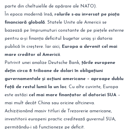
parte din cheltuielile de apărare ale NATO).
În epoca modernă însă,
rolurile s-au inversat pe piața
financiară globală
. Statele Unite ale Americii se
bazează pe împrumuturi constante de pe piețele externe
pentru a-și finanța deficitul bugetar uriaș și datoria
publică în creștere. Iar aici,
Europa a devenit cel mai
mare creditor al Americii
.
Potrivit unei analize Deutsche Bank,
țările europene
dețin circa 8 trilioane de dolari în obligațiuni
guvernamentale și acțiuni americane – aproape dublu
față de restul lumii la un loc
. Cu alte cuvinte, Europa
este astăzi
cel mai mare finanțator al datoriei SUA
–
mai mult decât China sau oricine altcineva.
Achiziționând masiv titluri de Trezorerie americane,
investitorii europeni practic
creditează
guvernul SUA,
permițându-i să funcționeze pe deficit.