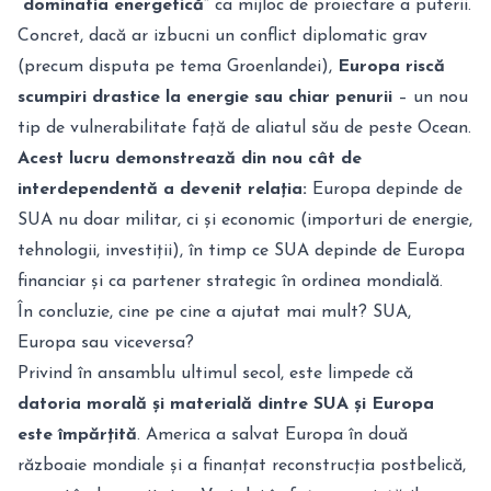
“dominatia energetică”
ca mijloc de proiectare a puterii
.
Concret, dacă ar izbucni un conflict diplomatic grav
(precum disputa pe tema Groenlandei),
Europa riscă
scumpiri drastice la energie sau chiar penurii
– un nou
tip de vulnerabilitate față de aliatul său de peste Ocean
.
Acest lucru demonstrează din nou cât de
interdependentă a devenit relația:
Europa depinde de
SUA nu doar militar, ci și economic (importuri de energie,
tehnologii, investiții), în timp ce SUA depinde de Europa
financiar și ca partener strategic în ordinea mondială.
În concluzie, cine pe cine a ajutat mai mult? SUA,
Europa sau viceversa?
Privind în ansamblu ultimul secol, este limpede că
datoria morală și materială dintre SUA și Europa
este împărțită
. America a salvat Europa în două
războaie mondiale și a finanțat reconstrucția postbelică,