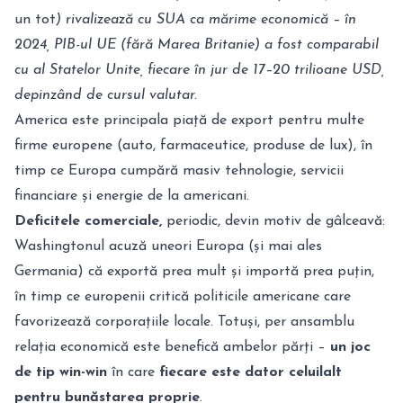
un tot
) rivalizează cu SUA ca mărime economică – în
2024, PIB-ul UE (fără Marea Britanie) a fost comparabil
cu al Statelor Unite, fiecare în jur de 17–20 trilioane USD,
depinzând de cursul valutar.
America este principala piață de export pentru multe
firme europene (auto, farmaceutice, produse de lux), în
timp ce Europa cumpără masiv tehnologie, servicii
financiare și energie de la americani.
Deficitele comerciale,
periodic, devin motiv de gâlceavă:
Washingtonul acuză uneori Europa (și mai ales
Germania) că exportă prea mult și importă prea puțin,
în timp ce europenii critică politicile americane care
favorizează corporațiile locale. Totuși, per ansamblu
relația economică este benefică ambelor părți –
un joc
de tip win-win
în care
fiecare este dator celuilalt
pentru bunăstarea proprie
.