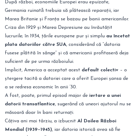
După război, economiile Europei erau epuizate,
Germania ruinatǎ trebuia să plătească reparații, iar
Marea Britanie și Franța se bazau pe banii americanilor.
Criza din 1929 și Marea Depresiune au înrăutățit
lucrurile; în 1934, țările europene pur și simplu
au încetat
plata datoriilor către SUA
, considerând că “datoria
fusese plătită în sânge” și că americanii profitaseră deja
suficient de pe urma războiului
.
Implicit, America a acceptat acest
default colectiv
– o
ștergere tacită a datoriei care a oferit Europei șansa de
a se redresa economic în anii ’30.
A fost, poate, primul episod major de
iertare a unei
datorii transatlantice
, sugerând că uneori ajutorul nu se
măsoară doar în bani returnați.
Câțiva ani mai târziu, a izbucnit
Al Doilea Război
Mondial (1939–1945)
, iar datoria istorică avea să fie