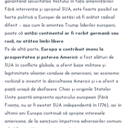
garantând securitatea Vestului în fața amenințărilor.
Fără intervenția și sprijinul SUA, este foarte posibil ca
harta politică a Europei de astăzi să fi arătat radical
diferit – așa cum le amintea Trump liderilor europeni,
poate că
astăzi continentul ar fi vorbit germană sau
rusă, nu atâtea limbi libere
.
Pe de altă parte,
Europa a contribuit imens la
prosperitatea și puterea Americii
: a fost alături de
SUA în conflicte globale, a oferit baze militare și
legitimitate alianței conduse de americani, iar economic
vorbind a investit în dezvoltarea Americii și i-a oferit o
piață uriașă de desfacere. Chiar și originile Statelor
Unite poartă amprenta ajutorului european (fără
Franța, nu ar fi existat SUA independentă în 1776), iar în
ultimii ani Europa continuă să sprijine interesele
americane, de la sancțiuni împotriva adversarilor comuni