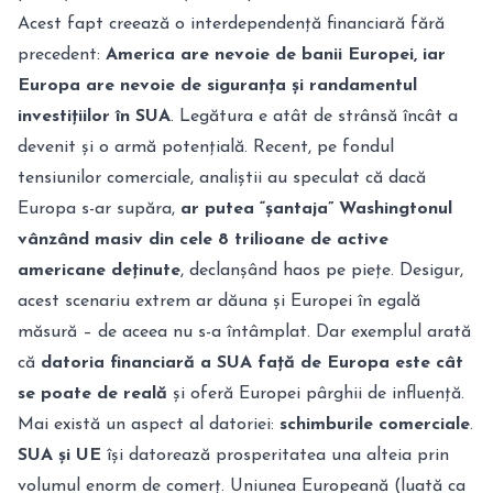
Acest fapt creează o interdependență financiară fără
precedent:
America are nevoie de banii Europei, iar
Europa are nevoie de siguranța și randamentul
investițiilor în SUA
. Legătura e atât de strânsă încât a
devenit și o armă potențială. Recent, pe fondul
tensiunilor comerciale, analiștii au speculat că dacă
Europa s-ar supăra,
ar putea “șantaja” Washingtonul
vânzând masiv din cele 8 trilioane de active
americane deținute
, declanșând haos pe piețe
. Desigur,
acest scenariu extrem ar dăuna și Europei în egală
măsură – de aceea nu s-a întâmplat. Dar exemplul arată
că
datoria financiară a SUA față de Europa este cât
se poate de reală
și oferă Europei pârghii de influență.
Mai există un aspect al datoriei:
schimburile comerciale
.
SUA și UE
își datorează prosperitatea una alteia prin
volumul enorm de comerț. Uniunea Europeană (luată ca