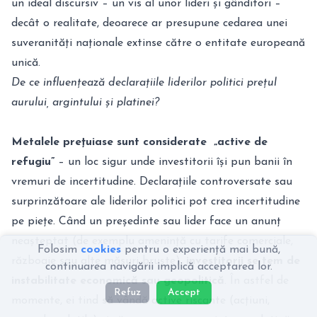
un ideal discursiv – un vis al unor lideri și gânditori –
decât o realitate, deoarece ar presupune cedarea unei
suveranități naționale extinse către o entitate europeană
unică.
De ce influențează declarațiile liderilor politici prețul
aurului, argintului și platinei?
Metalele prețuiase sunt considerate „active de
refugiu”
– un loc sigur unde investitorii își pun banii în
vremuri de incertitudine. Declarațiile controversate sau
surprinzătoare ale liderilor politici pot crea incertitudine
pe piețe. Când un președinte sau lider face un anunț
neașteptat (de exemplu amenință cu tarife comerciale,
Folosim
cookies
pentru o experiență mai bună,
războaie sau alte măsuri bruște),
investitorii se tem de
continuarea navigării implică acceptarea lor.
instabilitate economică sau geopolitică
. În astfel de
Refuz
Accept
momente, ei tind să vândă active riscante (acțiuni,