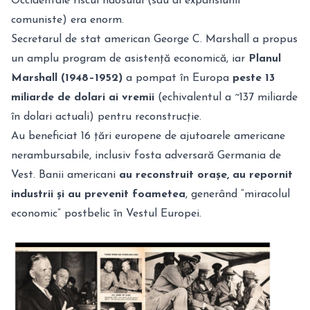
Occidentale riscul haosului (sau al expansiunii
comuniste) era enorm.
Secretarul de stat american George C. Marshall a propus
un amplu program de asistență economică, iar
Planul
Marshall (1948–1952)
a pompat în Europa
peste 13
miliarde de dolari ai vremii
(echivalentul a ~137 miliarde
în dolari actuali) pentru reconstrucție
.
Au beneficiat 16 țări europene de ajutoarele americane
nerambursabile, inclusiv fosta adversară Germania de
Vest. Banii americani
au reconstruit orașe, au repornit
industrii și au prevenit foametea
, generând “miracolul
economic” postbelic în Vestul Europei
.