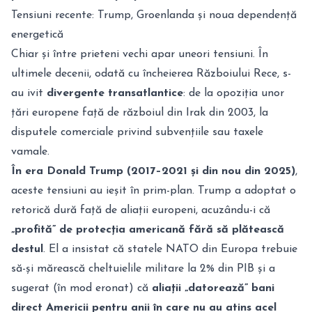
Tensiuni recente: Trump, Groenlanda și noua dependență
energetică
Chiar și între prieteni vechi apar uneori tensiuni. În
ultimele decenii, odată cu încheierea Războiului Rece, s-
au ivit
divergente transatlantice
: de la opoziția unor
țări europene față de războiul din Irak din 2003, la
disputele comerciale privind subvențiile sau taxele
vamale.
În era Donald Trump (2017–2021 și din nou din 2025)
,
aceste tensiuni au ieșit în prim-plan. Trump a adoptat o
retorică dură față de aliații europeni, acuzându-i că
„profită” de protecția americană fără să plătească
destul
. El a insistat că statele NATO din Europa trebuie
să-și mărească cheltuielile militare la 2% din PIB și a
sugerat (în mod eronat) că
aliații „datorează” bani
direct Americii pentru anii în care nu au atins acel