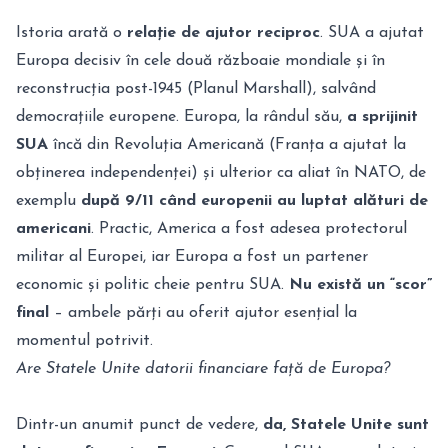
Istoria arată o
relație de ajutor reciproc
. SUA a ajutat
Europa decisiv în cele două războaie mondiale și în
reconstrucția post-1945 (Planul Marshall), salvând
democrațiile europene. Europa, la rândul său,
a sprijinit
SUA
încă din Revoluția Americană (Franța a ajutat la
obținerea independenței) și ulterior ca aliat în NATO, de
exemplu
după 9/11 când europenii au luptat alături de
americani
. Practic, America a fost adesea protectorul
militar al Europei, iar Europa a fost un partener
economic și politic cheie pentru SUA.
Nu există un “scor”
final
– ambele părți au oferit ajutor esențial la
momentul potrivit.
Are Statele Unite datorii financiare față de Europa?
Dintr-un anumit punct de vedere,
da, Statele Unite sunt