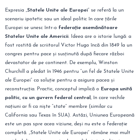
Expresia „
Statele Unite ale Europei
” se referă la un
scenariu ipotetic sau un ideal politic în care țările
Europei se unesc într-o
federație asemănătoare
Statelor Unite ale Americii
. Ideea are o istorie lungă: a
fost rostită de scriitorul Victor Hugo încă din 1849 la un
congres pentru pace și susținută după fiecare război
devastator de pe continent. De exemplu, Winston
Churchill a pledat în 1946 pentru “un fel de Statele Unite
ale Europei” ca soluție pentru a asigura pacea și
reconstrucția
. Practic, conceptul implică o
Europa unită
politic, cu un guvern federal central
, în care vechile
națiuni ar fi ca niște “state” membre (similar cu
California sau Texas în SUA). Astăzi, Uniunea Europeană
este un pas spre acea viziune, deși nu este o federație
completă. „Statele Unite ale Europei” rămâne mai mult