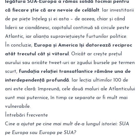
legătura SUA-Europa a rămas solidă tocmai pentru
că fiecare știe că are nevoie de celălalt
. Iar investitorii
de pe piețe înțeleg și ei asta – de aceea, chiar și când
liderii se ciondănesc, capitalul continuă să circule peste
Atlantic, iar alianța supraviețuiește furtunilor politice.
În concluzie,
Europa și America își datorează reciproc
atât trecutul cât și viitorul
. Oricât ar crește prețul
aurului sau oricâte tweet-uri ar zgudui bursele pe termen
scurt,
fundația relației transatlantice rămâne una de
interdependență profundă
. Iar lecția ultimilor 100 de
ani este clară: împreună, cele două maluri ale Atlanticului
sunt mai puternice, în timp ce separate ar fi mult mai
vulnerabile.
Întrebări frecvente
Ci
ne a ajutat pe cine mai mult de-a lungul istoriei: SUA
pe Europa sau Europa pe SUA?