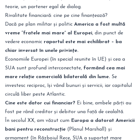
teorie, un partener egal de dialog.
Rivalitate financiară: cine pe cine finanțează?
Dacă pe plan militar și politic
America a fost multă
vreme “fratele mai mare” al Europei
, din punct de
vedere economic
raportul este mai echilibrat – ba
chiar inversat în unele privințe.
Economiile Europei (în special reunite în UE) și cea a
SUA sunt profund interconectate,
formând cea mai
mare relație comercială bilaterală din lume.
Se
investesc reciproc, își vând bunuri și servicii, iar capitalul
circulă liber peste Atlantic.
Cine este dator cui financiar?
Ei bine, ambele părți au
fost pe rând creditor și debitor una față de cealaltă.
În secolul XX, am văzut cum
Europa a datorat Americii
bani pentru reconstrucție
(Planul Marshall) și
armament (în Războiul Rece, SUA a suportat mare