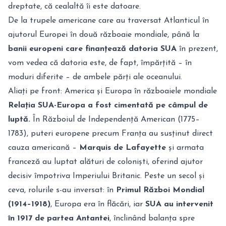
dreptate, că cealaltă îi este datoare.
De la trupele americane care au traversat Atlanticul în
ajutorul Europei în două războaie mondiale, până la
banii europeni care finanțează datoria SUA
în prezent,
vom vedea că datoria este, de fapt, împărțită – în
moduri diferite – de ambele părți ale oceanului.
Aliați pe front: America și Europa în războaiele mondiale
Relația SUA-Europa a fost cimentată pe câmpul de
luptă.
În Războiul de Independență American (1775–
1783), puteri europene precum Franța au susținut direct
cauza americană –
Marquis de Lafayette
și armata
franceză au luptat alături de coloniști, oferind ajutor
decisiv împotriva Imperiului Britanic. Peste un secol și
ceva, rolurile s-au inversat: în
Primul Război Mondial
(1914–1918)
, Europa era în flăcări, iar
SUA au intervenit
în 1917 de partea Antantei
, înclinând balanța spre