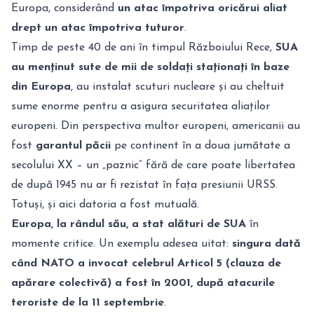
Europa, considerând
un atac împotriva oricărui aliat
drept un atac împotriva tuturor
.
Timp de peste 40 de ani în timpul Războiului Rece,
SUA
au menținut sute de mii de soldați staționați în baze
din Europa
, au instalat scuturi nucleare și au cheltuit
sume enorme pentru a asigura securitatea aliaților
europeni. Din perspectiva multor europeni, americanii au
fost
garantul păcii
pe continent în a doua jumătate a
secolului XX – un „paznic” fără de care poate libertatea
de după 1945 nu ar fi rezistat în fața presiunii URSS.
Totuși, și aici datoria a fost mutuală.
Europa, la rândul său, a stat alături de SUA
în
momente critice. Un exemplu adesea uitat:
singura dată
când NATO a invocat celebrul Articol 5 (clauza de
apărare colectivă) a fost în 2001, după atacurile
teroriste de la 11 septembrie
.