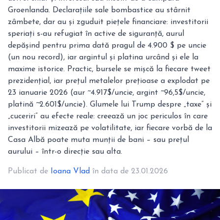
Groenlanda. Declarațiile sale bombastice au stârnit
zâmbete, dar au și zguduit piețele financiare: investitorii
speriați s-au refugiat în active de siguranță, aurul
depășind pentru prima dată pragul de 4.900 $ pe uncie
(un nou record), iar argintul și platina urcând și ele la
maxime istorice. Practic, bursele se mișcă la fiecare tweet
prezidențial, iar prețul metalelor prețioase a explodat pe
23 ianuarie 2026 (aur ~4.917$/uncie, argint ~96,5$/uncie,
platină ~2.601$/uncie). Glumele lui Trump despre „taxe” și
„cuceriri” au efecte reale: creează un joc periculos în care
investitorii mizează pe volatilitate, iar fiecare vorbă de la
Casa Albă poate muta munții de bani – sau prețul
aurului – într-o direcție sau alta.
Publicat de
Ioana Vlad
în data de 23.01.2026