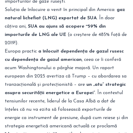
importurilor de gaze rusești.
Soluția de înlocuire a venit în principal din America:
gaz
natural lichefiat (LNG) exportat de SUA
. În doar
câțiva ani,
SUA au ajuns să acopere ~59% din
importurile de LNG ale UE
(o creștere de 485% față de
2019!)
.
Europa practic
a înlocuit dependența de gazul rusesc
cu dependența de gazul american
, ceea ce îi conferă
acum Washingtonului o pârghie majoră. Un raport
european din 2025 avertiza că Trump – cu abordarea sa
tranzacțională și protecționistă – are
un „atu” strategic
asupra securității energetice a Europei”
. În contextul
tensiunilor recente, liderul de la Casa Albă a dat de
înțeles că nu va ezita să folosească exporturile de
energie ca instrument de presiune, după cum reiese și din
strategia energetică americană actuală ce proclamă