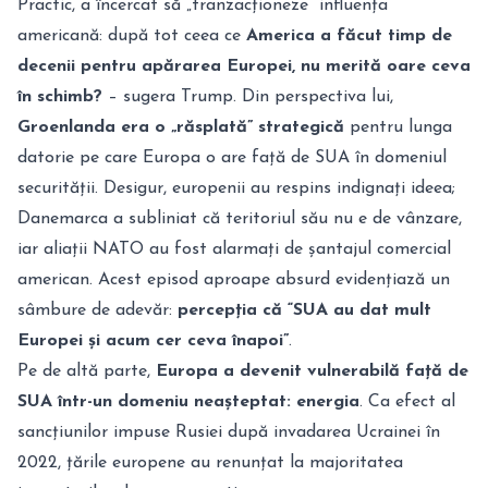
Practic, a încercat să „tranzacționeze” influența
americană: după tot ceea ce
America a făcut timp de
decenii pentru apărarea Europei, nu merită oare ceva
în schimb?
– sugera Trump. Din perspectiva lui,
Groenlanda era o „răsplată” strategică
pentru lunga
datorie pe care Europa o are față de SUA în domeniul
securității
. Desigur, europenii au respins indignați ideea;
Danemarca a subliniat că teritoriul său nu e de vânzare,
iar aliații NATO au fost alarmați de șantajul comercial
american. Acest episod aproape absurd evidențiază un
sâmbure de adevăr:
percepția că “SUA au dat mult
Europei și acum cer ceva înapoi”
.
Pe de altă parte,
Europa a devenit vulnerabilă față de
SUA într-un domeniu neașteptat: energia
. Ca efect al
sancțiunilor impuse Rusiei după invadarea Ucrainei în
2022, țările europene au renunțat la majoritatea