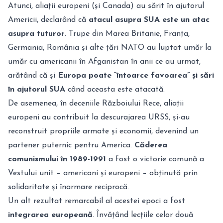
Atunci, aliații europeni (și Canada) au sărit în ajutorul
Americii, declarând că
atacul asupra SUA este un atac
asupra tuturor
. Trupe din Marea Britanie, Franța,
Germania, România și alte țări NATO au luptat umăr la
umăr cu americanii în Afganistan în anii ce au urmat,
arătând că și
Europa poate “întoarce favoarea” și sări
în ajutorul SUA
când aceasta este atacată.
De asemenea, în deceniile Războiului Rece, aliații
europeni au contribuit la descurajarea URSS, și-au
reconstruit propriile armate și economii, devenind un
partener puternic pentru America.
Căderea
comunismului în 1989-1991
a fost o victorie comună a
Vestului unit – americani și europeni – obținută prin
solidaritate și înarmare reciprocă.
Un alt rezultat remarcabil al acestei epoci a fost
integrarea europeană
. Învățând lecțiile celor două