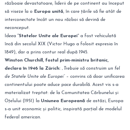
războaie devastatoare, liderii de pe continent au început
să viseze la o
Europa unită
, în care țările să fie atât de
interconectate încât un nou război să devină de
neconceput.
Ideea
“Statelor Unite ale Europei”
a fost vehiculată
încă din secolul XIX (Victor Hugo a folosit expresia în
1849), dar a prins contur real după 1945.
Winston Churchill, fostul prim-ministru britanic,
declara în 1946 la Zürich:
„Trebuie să construim un fel
de Statele Unite ale Europei”
– convins că doar unificarea
continentului poate aduce pace durabilă. Acest vis s-a
materializat treptat: de la Comunitatea Cărbunelui și
Oțelului (1951) la
Uniunea Europeană
de astăzi, Europa
s-a unit economic și politic, inspirată parțial de modelul
federal american.