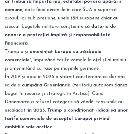
ar trebui să împartă mai echitabil povara apărării
comune
, date fiind deceniile în care SUA a suportat
grosul. Iar sub presiune, unele țări europene chiar au
crescut bugetele militare, conștiente că
datoria de
onoare a protecției implică și responsabilitate
financiară
.
Trump a și
amenințat Europa cu „războaie
comerciale”
, impunând tarife vamale la oțel și aluminiu
și amenințând cu taxe pe mașinile germane.
În 2019 și apoi în 2026 a stârnit consternare cu dorința
sa de a
cumpăra Groenlanda
(teritoriu autonom danez
bogat în resurse și strategic în Arctica). Când
Danemarca a refuzat categoric să vândă, tensiunile au
escaladat:
în 2025, Trump a condiționat ridicarea unor
tarife comerciale de acceptul Europei privind
ambițiile sale arctice
.