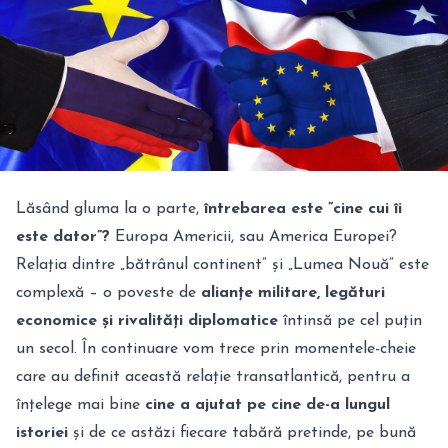
Lăsând gluma la o parte,
întrebarea este ”cine cui îi
este dator”?
Europa Americii, sau America Europei?
Relația dintre „bătrânul continent” și „Lumea Nouă” este
complexă – o poveste de
alianțe militare, legături
economice și rivalități diplomatice
întinsă pe cel puțin
un secol. În continuare vom trece prin momentele-cheie
care au definit această relație transatlantică, pentru a
înțelege mai bine
cine a ajutat pe cine de-a lungul
istoriei
și de ce astăzi fiecare tabără pretinde, pe bună