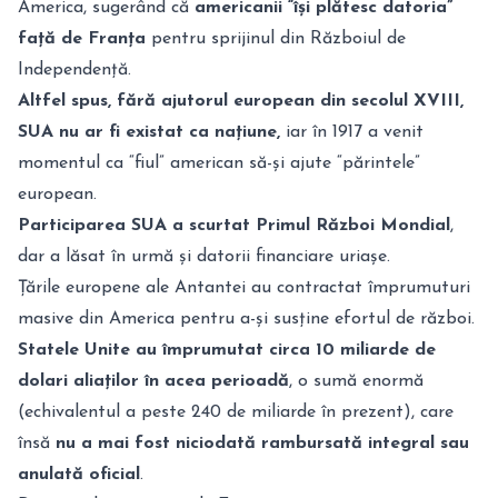
America, sugerând că
americanii “își plătesc datoria”
față de Franța
pentru sprijinul din Războiul de
Independență
.
Altfel spus, fără ajutorul european din secolul XVIII,
SUA nu ar fi existat ca națiune,
iar în 1917 a venit
momentul ca “fiul” american să-și ajute “părintele”
european.
Participarea SUA a scurtat Primul Război Mondial
,
dar a lăsat în urmă și datorii financiare uriașe.
Țările europene ale Antantei au contractat împrumuturi
masive din America pentru a-și susține efortul de război.
Statele Unite au împrumutat circa 10 miliarde de
dolari aliaților în acea perioadă
, o sumă enormă
(echivalentul a peste 240 de miliarde în prezent), care
însă
nu a mai fost niciodată rambursată integral sau
anulată oficial
.