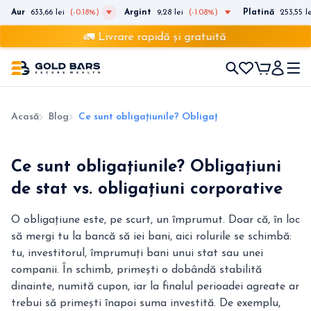
Aur
633,66 lei
(-0.18%)
Argint
9,28 lei
(-1.08%)
Platină
253,55 le
🚛 Livrare rapidă și gratuită
Acasă
Blog
Ce sunt obligațiunile? Obligațiuni de stat vs. obli
Ce sunt obligațiunile? Obligațiuni
de stat vs. obligațiuni corporative
O obligațiune este, pe scurt, un împrumut. Doar că, în loc
să mergi tu la bancă să iei bani, aici rolurile se schimbă:
tu, investitorul, împrumuți bani unui stat sau unei
companii. În schimb, primești o dobândă stabilită
dinainte, numită cupon, iar la finalul perioadei agreate ar
trebui să primești înapoi suma investită. De exemplu,