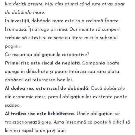
lua decizii greșite. Mai ales atunci când este atras doar
de dobânda mare.
În investiții, dobânda mare este ca o reclamă foarte
frumoasă. Îți atrage privirea. Dar înainte să cumperi,
trebuie să citești și ce scrie cu litere mici la subsolul
paginii.
Ce riscuri au obligațiunile corporative?
Primul risc este riscul de neplată
. Compania poate
ajunge în dificultate și poate întârzia sau rata plata
dobânzii ori returnarea banilor.
Al doilea risc este riscul de dobândă.
Dacă dobânzile
din economie cresc, prețul obligațiunilor existente poate
scădea.
Al treilea risc este lichiditatea.
Unele obligațiuni se
tranzacționează greu. Asta înseamnă că poate fi dificil să
le vinzi rapid la un preț bun.