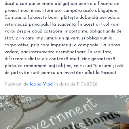
dacă o companie emite obligațiuni pentru a finanța un
proiect nou, investitorii pot cumpăra acele obligațiuni.
Compania folosește banii, plătește dobândă periodic și
returnează principalul la scadență. În acest articol vom
vorbi despre două categorii importante: obligațiunile de
stat, prin care împrumuți un guvern, și obligațiunile
corporative, prin care împrumuți o companie. La prima
vedere, par instrumente asemănătoare. În realitate,
diferențele dintre ele contează mult: cine garantează
plata, ce randament poți obține, ce riscuri îți asumi și cât
de potrivite sunt pentru un investitor aflat la început.
Publicat de
Ioana Vlad
în data de 11.06.2026