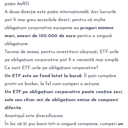
piața AeRO.
A doua direcție este piața internațională. Aici lucrurile
pot fi mai greu accesibile direct, pentru că multe
obligațiuni corporative europene au
praguri minime
mari, uneori de 100.000 de euro
pentru o singură
obligațiune.
Tocmai de aceea, pentru investitorii obișnuiți, ETF-urile
pe obligațiuni corporative pot fi o variantă mai simplă.
Ce sunt ETF-urile pe obligațiuni corporative?
Un ETF este un fond listat la bursă
. Îl poți cumpăra
printr-un broker, la fel cum cumperi o acțiune.
Un ETF pe obligațiuni corporative poate conține zeci,
sute sau chiar mii de obligațiuni emise de companii
diferite.
Avantajul este diversificarea.
În loc să îți pui banii într-o singură companie, cumperi
un