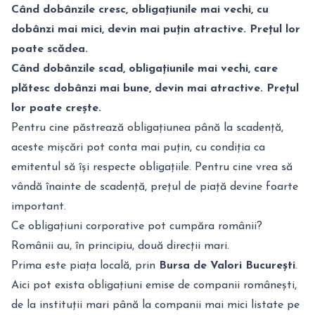
Când dobânzile cresc, obligațiunile mai vechi, cu
dobânzi mai mici, devin mai puțin atractive. Prețul lor
poate scădea.
Când dobânzile scad, obligațiunile mai vechi, care
plătesc dobânzi mai bune, devin mai atractive. Prețul
lor poate crește.
Pentru cine păstrează obligațiunea până la scadență,
aceste mișcări pot conta mai puțin, cu condiția ca
emitentul să își respecte obligațiile. Pentru cine vrea să
vândă înainte de scadență, prețul de piață devine foarte
important.
Ce obligațiuni corporative pot cumpăra românii?
Românii au, în principiu, două direcții mari.
Prima este piața locală, prin
Bursa de Valori București
.
Aici pot exista obligațiuni emise de companii românești,
de la instituții mari până la companii mai mici listate pe