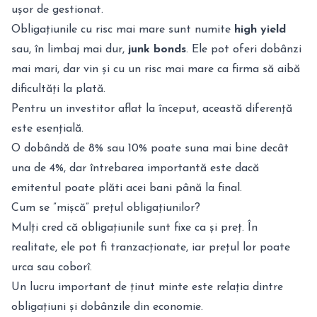
ușor de gestionat.
Obligațiunile cu risc mai mare sunt numite
high yield
sau, în limbaj mai dur,
junk bonds
. Ele pot oferi dobânzi
mai mari, dar vin și cu un risc mai mare ca firma să aibă
dificultăți la plată.
Pentru un investitor aflat la început, această diferență
este esențială.
O dobândă de 8% sau 10% poate suna mai bine decât
una de 4%, dar întrebarea importantă este dacă
emitentul poate plăti acei bani până la final.
Cum se ”mișcă” prețul obligațiunilor?
Mulți cred că obligațiunile sunt fixe ca și preț. În
realitate, ele pot fi tranzacționate, iar prețul lor poate
urca sau coborî.
Un lucru important de ținut minte este relația dintre
obligațiuni și dobânzile din economie.