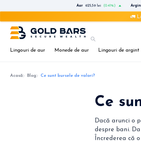
Aur
625,59 lei
(0.41%)
Argin
🚛 Livrare rapidă ș
Lingouri de aur
Monede de aur
Lingouri de argint
Acasă
Blog
Ce sunt bursele de valori?
Ce sun
Dacă arunci o pr
despre bani. Da
Încrederea că o