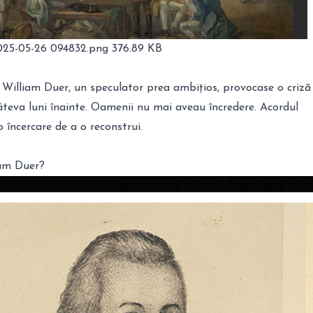
025-05-26 094832.png
376.89 KB
 William Duer, un speculator prea ambițios, provocase o criză
âteva luni înainte. Oamenii nu mai aveau încredere. Acordul
încercare de a o reconstrui.
iam Duer?