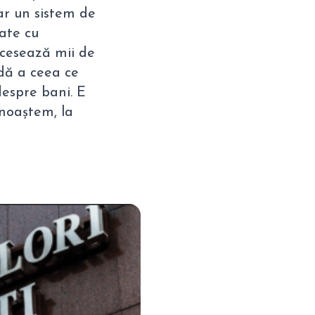
r un sistem de
cate cu
ocesează mii de
ndă a ceea ce
despre bani. E
unoaștem, la