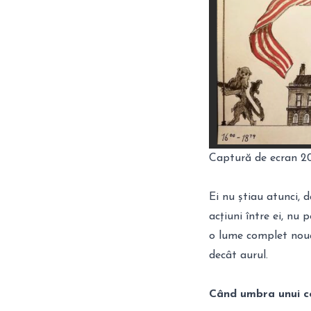
Captură de ecran 2
Ei nu știau atunci,
acțiuni între ei, nu
o lume complet nouă:
decât aurul.
Când umbra unui co