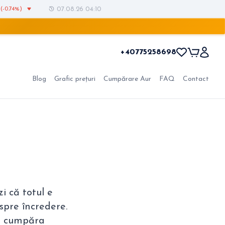
(-0.74%)
07.08.26 04:10
+40775258698
Blog
Grafic prețuri
Cumpărare Aur
FAQ
Contact
i că totul e
spre încredere.
va cumpăra