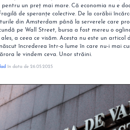
 pentru un preț mai mare. Că economia nu e doa
a fragilă de speranțe colective. De la corăbii încăr
rturile din Amsterdam până la serverele care pr
ecundă pe Wall Street, bursa a fost mereu o ogli
ales, a ceea ce visăm. Acesta nu este un articol 
născut încrederea într-o lume în care nu-i mai c
cărora le vindem ceva. Unor străini.
lad
în data de 26.05.2025