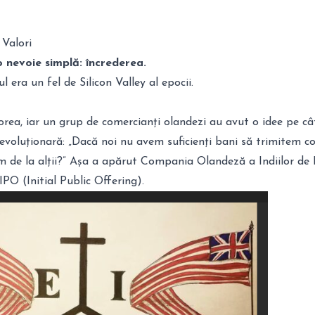
 Valori
o nevoie simplă: încrederea.
 era un fel de Silicon Valley al epocii.
orea, iar un grup de comercianți olandezi au avut o idee pe câ
evoluționară: „Dacă noi nu avem suficienți bani să trimitem co
 de la alții?” Așa a apărut Compania Olandeză a Indiilor de E
IPO (Initial Public Offering).