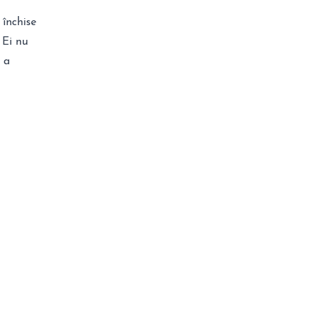
 închise
 Ei nu
 a