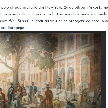
, pe o stradă prăfuită din New York, 24 de bărbați în costume
t un acord sub un copac – un buttonwood, de unde și numele.
reăm Wall Street", ci doar au vrut să se protejeze de haos. Așa
tock Exchange.