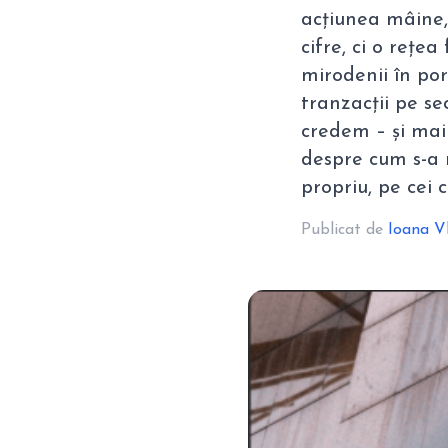
acțiunea mâine,
cifre, ci o rețe
mirodenii în po
tranzacții pe s
credem – și mai 
despre cum s-a 
propriu, pe cei 
Publicat de
Ioana V