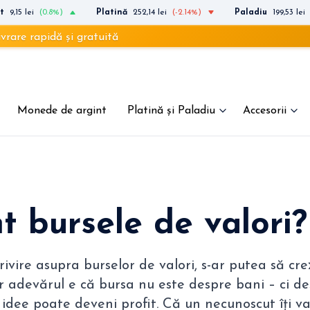
t
9,15 lei
(0.8%)
Platină
252,14 lei
(-2.14%)
Paladiu
199,53 lei
i gratuită
Monede de argint
Platină și Paladiu
Accesorii
t bursele de valori?
ivire asupra burselor de valori, s-ar putea să crez
r adevărul e că bursa nu este despre bani – ci de
 idee poate deveni profit. Că un necunoscut îți 