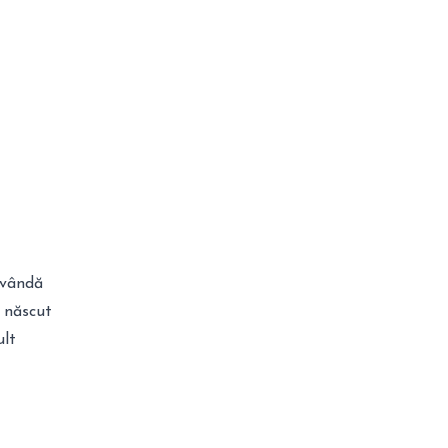
 vândă
a născut
ult