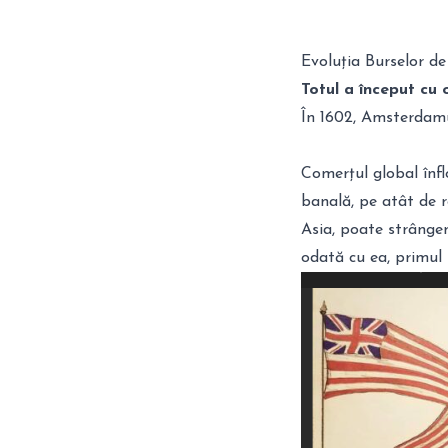
Evoluția Burselor de
Totul a început cu 
În 1602, Amsterdamul
Comerțul global înfl
banală, pe atât de r
Asia, poate strângem
odată cu ea, primul 